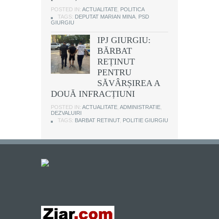
POSTED IN:
ACTUALITATE
,
POLITICA
TAGS:
DEPUTAT MARIAN MINA
,
PSD
GIURGIU
IPJ GIURGIU:
BĂRBAT
REȚINUT
PENTRU
SĂVÂRȘIREA A
DOUĂ INFRACȚIUNI
POSTED IN:
ACTUALITATE
,
ADMINISTRATIE
,
DEZVALUIRI
TAGS:
BARBAT RETINUT
,
POLITIE GIURGIU