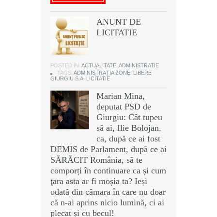
ANUNT DE
LICITATIE
POSTED IN:
ACTUALITATE
,
ADMINISTRATIE
TAGS:
ADMINISTRAȚIA ZONEI LIBERE
GIURGIU S.A
,
LICITATIE
Marian Mina,
deputat PSD de
Giurgiu: Cât tupeu
să ai, Ilie Bolojan,
ca, după ce ai fost
DEMIS de Parlament, după ce ai
SĂRĂCIT România, să te
comporți în continuare ca și cum
ţara asta ar fi moșia ta? Ieși
odată din cămara în care nu doar
că n-ai aprins nicio lumină, ci ai
plecat și cu becul!