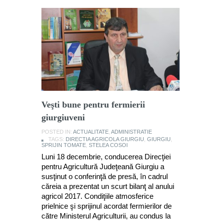
Veşti bune pentru fermierii
giurgiuveni
POSTED IN:
ACTUALITATE
,
ADMINISTRATIE
TAGS:
DIRECTIA AGRICOLA GIURGIU
,
GIURGIU
,
SPRIJIN TOMATE
,
STELEA COSOI
Luni 18 decembrie, conducerea Direcţiei
pentru Agricultură Judeţeană Giurgiu a
susţinut o conferinţă de presă, în cadrul
căreia a prezentat un scurt bilanţ al anului
agricol 2017. Condiţiile atmosferice
prielnice şi sprijinul acordat fermierilor de
către Ministerul Agriculturii, au condus la