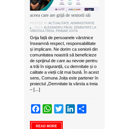
Alexandru Păun, primarul comunei
Joița: O comunitate puternică este
aceea care are grijă de seniorii săi
POSTED IN:
ACTUALITATE
,
ADMINISTRATIE
TAGS:
ALEXANDRU PĂUN
,
DEMNITATE LA
VÂRSTA A TREIA
,
PRIMAR JOITA
Grija față de persoanele vârstnice
înseamnă respect, responsabilitate
și implicare. Ne dorim ca seniorii din
comunitatea noastră să beneficieze
de sprijinul de care au nevoie pentru
a trăi în siguranță, cu demnitate și o
calitate a vieții cât mai bună. În acest
sens, Comuna Joița este partener în
proiectul „Demnitate la vârsta a treia
– […]
Facebook
WhatsApp
Twitter
LinkedIn
Partajeaz
READ MORE