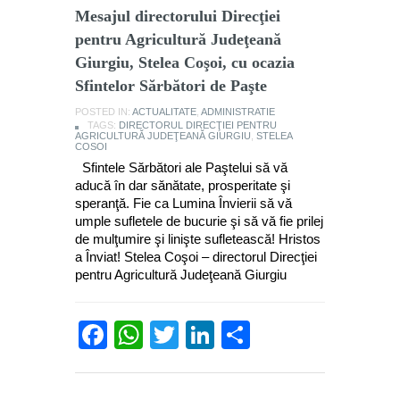
Mesajul directorului Direcţiei
pentru Agricultură Judeţeană
Giurgiu, Stelea Coşoi, cu ocazia
Sfintelor Sărbători de Paşte
POSTED IN:
ACTUALITATE
,
ADMINISTRATIE
TAGS:
DIRECTORUL DIRECŢIEI PENTRU
AGRICULTURĂ JUDEŢEANĂ GIURGIU
,
STELEA
COSOI
Sfintele Sărbători ale Paştelui să vă
aducă în dar sănătate, prosperitate şi
speranţă. Fie ca Lumina Învierii să vă
umple sufletele de bucurie şi să vă fie prilej
de mulţumire şi linişte sufletească! Hristos
a Înviat! Stelea Coşoi – directorul Direcţiei
pentru Agricultură Judeţeană Giurgiu
Facebook
WhatsApp
Twitter
LinkedIn
Partajează