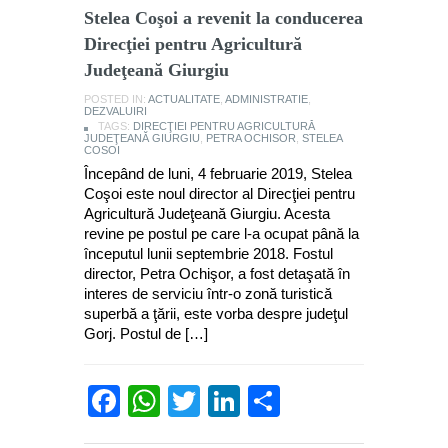
Stelea Coşoi a revenit la conducerea
Direcţiei pentru Agricultură
Judeţeană Giurgiu
POSTED IN:
ACTUALITATE
,
ADMINISTRATIE
,
DEZVALUIRI
TAGS:
DIRECŢIEI PENTRU AGRICULTURĂ
JUDEŢEANĂ GIURGIU
,
PETRA OCHISOR
,
STELEA
COSOI
Începând de luni, 4 februarie 2019, Stelea
Coşoi este noul director al Direcţiei pentru
Agricultură Judeţeană Giurgiu. Acesta
revine pe postul pe care l-a ocupat până la
începutul lunii septembrie 2018. Fostul
director, Petra Ochişor, a fost detaşată în
interes de serviciu într-o zonă turistică
superbă a ţării, este vorba despre judeţul
Gorj. Postul de […]
Facebook
WhatsApp
Twitter
LinkedIn
Partajează