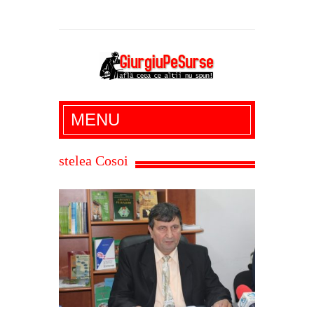
Giurgiu Pe Surse – actualitate giurgiu,
MENU
administratie giurgiu, stiri politice, social
economic, editoriale giurgiu, dezvaluiri,
stelea Cosoi
soc, cancan, stiri locale