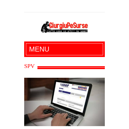
Giurgiu Pe Surse – actualitate giurgiu,
MENU
administratie giurgiu, stiri politice, social
economic, editoriale giurgiu, dezvaluiri,
SPV
soc, cancan, stiri locale