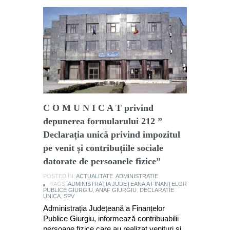
C O M U N I C A T privind
depunerea formularului 212 ”
Declarația unică privind impozitul
pe venit și contribuțiile sociale
datorate de persoanele fizice”
POSTED IN:
ACTUALITATE
,
ADMINISTRATIE
TAGS:
ADMINISTRAŢIA JUDEŢEANĂ A FINANŢELOR
PUBLICE GIURGIU
,
ANAF GIURGIU
,
DECLARATIE
UNICA
,
SPV
Administrația Județeană a Finanțelor
Publice Giurgiu, informează contribuabilii
persoane fizice care au realizat venituri și