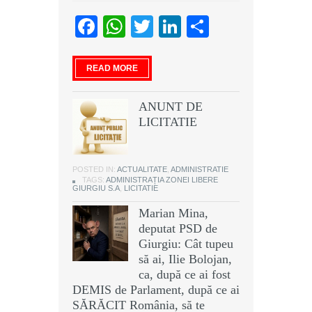
Facebook
WhatsApp
Twitter
LinkedIn
Partajeaz
READ MORE
ANUNT DE
LICITATIE
POSTED IN:
ACTUALITATE
,
ADMINISTRATIE
TAGS:
ADMINISTRAȚIA ZONEI LIBERE
GIURGIU S.A
,
LICITATIE
Marian Mina,
deputat PSD de
Giurgiu: Cât tupeu
să ai, Ilie Bolojan,
ca, după ce ai fost
DEMIS de Parlament, după ce ai
SĂRĂCIT România, să te