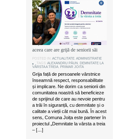
Alexandru Păun, primarul comunei
Joița: O comunitate puternică este
aceea care are grijă de seniorii săi
POSTED IN:
ACTUALITATE
,
ADMINISTRATIE
TAGS:
ALEXANDRU PĂUN
,
DEMNITATE LA
VÂRSTA A TREIA
,
PRIMAR JOITA
Grija față de persoanele vârstnice
înseamnă respect, responsabilitate
și implicare. Ne dorim ca seniorii din
comunitatea noastră să beneficieze
de sprijinul de care au nevoie pentru
a trăi în siguranță, cu demnitate și o
calitate a vieții cât mai bună. În acest
sens, Comuna Joița este partener în
proiectul „Demnitate la vârsta a treia
– […]