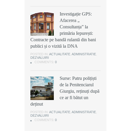
Investigație GPS:
Investigație GPS:
Investigație GPS:
Afacerea „
Afacerea „
Afacerea „
Consultanța” la
Consultanța” la
Consultanța” la
primăria Iepurești:
primăria Iepurești:
primăria Iepurești:
Contracte pe bandă rulantă din bani
Contracte pe bandă rulantă din bani
Contracte pe bandă rulantă din bani
publici și o vizită la DNA
publici și o vizită la DNA
publici și o vizită la DNA
POSTED IN:
POSTED IN:
POSTED IN:
ACTUALITATE
ACTUALITATE
ACTUALITATE
,
,
,
ADMINISTRATIE
ADMINISTRATIE
ADMINISTRATIE
,
,
,
DEZVALUIRI
DEZVALUIRI
DEZVALUIRI
COMMENTS:
COMMENTS:
COMMENTS:
0
0
0
Surse: Patru polițiști
Surse: Patru polițiști
Surse: Patru polițiști
de la Penitenciarul
de la Penitenciarul
de la Penitenciarul
Giurgiu, reținuți după
Giurgiu, reținuți după
Giurgiu, reținuți după
ce ar fi bătut un
ce ar fi bătut un
ce ar fi bătut un
deținut
deținut
deținut
POSTED IN:
POSTED IN:
POSTED IN:
ACTUALITATE
ACTUALITATE
ACTUALITATE
,
,
,
ADMINISTRATIE
ADMINISTRATIE
ADMINISTRATIE
,
,
,
DEZVALUIRI
DEZVALUIRI
DEZVALUIRI
COMMENTS:
COMMENTS:
COMMENTS:
0
0
0