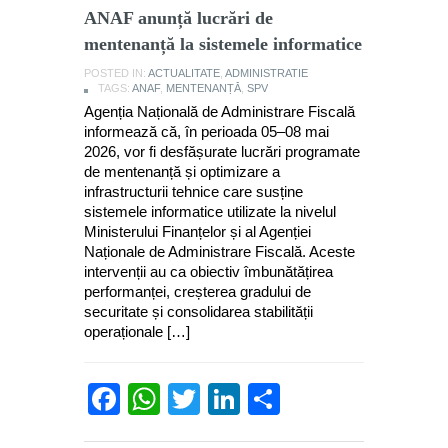
ANAF anunță lucrări de
mentenanță la sistemele informatice
POSTED IN:
ACTUALITATE
,
ADMINISTRATIE
TAGS:
ANAF
,
MENTENANȚĂ
,
SPV
Agenția Națională de Administrare Fiscală
informează că, în perioada 05–08 mai
2026, vor fi desfășurate lucrări programate
de mentenanță și optimizare a
infrastructurii tehnice care susține
sistemele informatice utilizate la nivelul
Ministerului Finanțelor și al Agenției
Naționale de Administrare Fiscală. Aceste
intervenții au ca obiectiv îmbunătățirea
performanței, creșterea gradului de
securitate și consolidarea stabilității
operaționale […]
Facebook
WhatsApp
Twitter
LinkedIn
Partajează