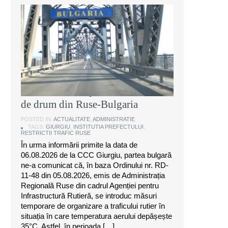
Instituția Prefectului: Măsuri
temporare de organizare a
traficului rutier pe anumite sectoare
de drum din Ruse-Bulgaria
POSTED IN:
ACTUALITATE
,
ADMINISTRATIE
TAGS:
GIURGIU
,
INSTITUTIA PREFECTULUI
,
RESTRICTII TRAFIC RUSE
În urma informării primite la data de
06.08.2026 de la CCC Giurgiu, partea bulgară
ne-a comunicat că, în baza Ordinului nr. RD-
11-48 din 05.08.2026, emis de Administrația
Regională Ruse din cadrul Agenției pentru
Infrastructură Rutieră, se introduc măsuri
temporare de organizare a traficului rutier în
situația în care temperatura aerului depășește
35°C. Astfel, în perioada […]