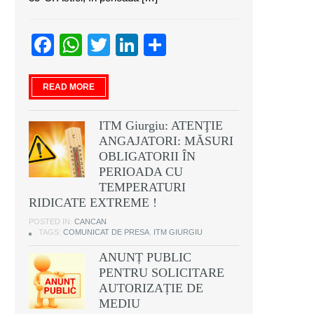
Facebook
WhatsApp
Twitter
LinkedIn
Partajează
READ MORE
ITM Giurgiu: ATENŢIE
ANGAJATORI: MĂSURI
OBLIGATORII ÎN
PERIOADA CU
TEMPERATURI
RIDICATE EXTREME !
POSTED IN:
CANCAN
TAGS:
COMUNICAT DE PRESA
,
ITM GIURGIU
ANUNȚ PUBLIC
PENTRU SOLICITARE
AUTORIZAȚIE DE
MEDIU