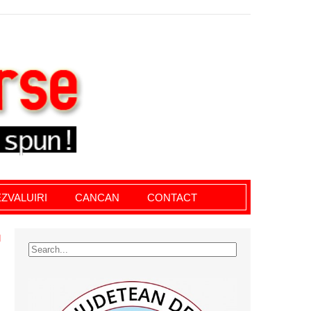
le giurgiu, dezvaluiri, soc, cancan, stiri locale
ZVALUIRI
CANCAN
CONTACT
N