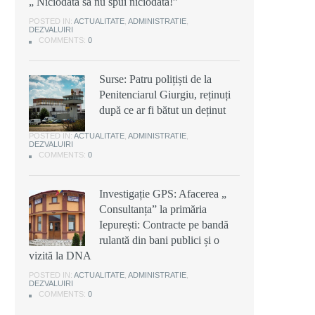
„ Niciodată să nu spui niciodată!”
POSTED IN:
ACTUALITATE
,
ADMINISTRATIE
,
DEZVALUIRI
COMMENTS:
0
Surse: Patru polițiști de la
Penitenciarul Giurgiu, reținuți
după ce ar fi bătut un deținut
POSTED IN:
ACTUALITATE
,
ADMINISTRATIE
,
DEZVALUIRI
COMMENTS:
0
Investigație GPS: Afacerea „
Consultanța” la primăria
Iepurești: Contracte pe bandă
rulantă din bani publici și o
vizită la DNA
POSTED IN:
ACTUALITATE
,
ADMINISTRATIE
,
DEZVALUIRI
COMMENTS:
0