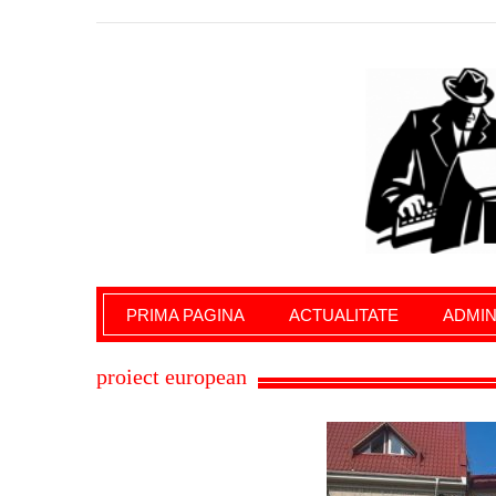
Giurgiu Pe Surse – actualitate giurgiu, admini
PRIMA PAGINA
ACTUALITATE
ADMIN
proiect european