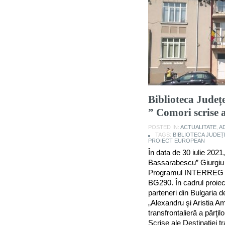
Biblioteca Județ
” Comori scrise 
POSTED IN:
ACTUALITATE
,
A
TAGS:
BIBLIOTECA JUDEȚE
PROIECT EUROPEAN
În data de 30 iulie 2021
Bassarabescu” Giurgiu 
Programul INTERREG V
BG290. În cadrul proie
parteneri din Bulgaria 
„Alexandru şi Aristia A
transfrontalieră a părţi
Scrise ale Destinaţiei t