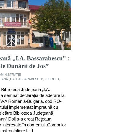
eană „I.A. Bassarabescu” :
ale Dunării de Jos”
DMINISTRATIE
ANĂ „I. A. BASSARABESCU”
,
GIURGIU
,
, Biblioteca Județeană „I.A.
a semnat declaraţia de aderare la
-A România-Bulgaria, cod RO-
ctului implementat împreună cu
de către Biblioteca Judeţeană
man” Dolj s-a creat Reţeaua
lor interesate în domeniul „Comorilor
ransfrontaliere […]