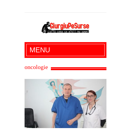
Giurgiu Pe Surse – actualitate giurgiu,
MENU
administratie giurgiu, stiri politice, social
economic, editoriale giurgiu, dezvaluiri,
oncologie
soc, cancan, stiri locale