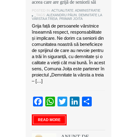
aceea care are grijă de seniorii săi
POSTED IN:
ACTUALITATE
,
ADMINISTRATIE
TAGS:
ALEXANDRU PĂUN
,
DEMNITATE LA
VÂRSTA A TREIA
,
PRIMAR JOITA
Grija față de persoanele vârstnice
înseamnă respect, responsabilitate
și implicare. Ne dorim ca seniorii din
comunitatea noastră să beneficieze
de sprijinul de care au nevoie pentru
a trăi în siguranță, cu demnitate și o
calitate a vieții cât mai bună. În acest
sens, Comuna Joița este partener în
proiectul „Demnitate la vârsta a treia
– […]
Facebook
WhatsApp
Twitter
LinkedIn
Partajeaz
READ MORE
ANUNT DE