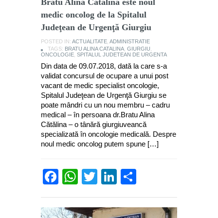
Bratu Alina Cătălina este noul
medic oncolog de la Spitalul
Judeţean de Urgenţă Giurgiu
POSTED IN:
ACTUALITATE
,
ADMINISTRATIE
TAGS:
BRATU ALINA CATALINA
,
GIURGIU
,
ONCOLOGIE
,
SPITALUL JUDETEAN DE URGENTA
Din data de 09.07.2018, dată la care s-a
validat concursul de ocupare a unui post
vacant de medic specialist oncologie,
Spitalul Judeţean de Urgenţă Giurgiu se
poate mândri cu un nou membru – cadru
medical – în persoana dr.Bratu Alina
Cătălina – o tânără giurgiuveancă
specializată în oncologie medicală. Despre
noul medic oncolog putem spune […]
Facebook
WhatsApp
Twitter
LinkedIn
Partajează