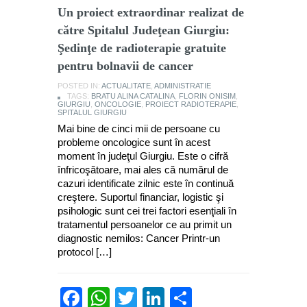
Un proiect extraordinar realizat de
către Spitalul Judeţean Giurgiu:
Şedinţe de radioterapie gratuite
pentru bolnavii de cancer
POSTED IN:
ACTUALITATE
,
ADMINISTRATIE
TAGS:
BRATU ALINA CATALINA
,
FLORIN ONISIM
,
GIURGIU
,
ONCOLOGIE
,
PROIECT RADIOTERAPIE
,
SPITALUL GIURGIU
Mai bine de cinci mii de persoane cu
probleme oncologice sunt în acest
moment în judeţul Giurgiu. Este o cifră
înfricoşătoare, mai ales că numărul de
cazuri identificate zilnic este în continuă
creştere. Suportul financiar, logistic şi
psihologic sunt cei trei factori esenţiali în
tratamentul persoanelor ce au primit un
diagnostic nemilos: Cancer Printr-un
protocol […]
Facebook
WhatsApp
Twitter
LinkedIn
Partajează