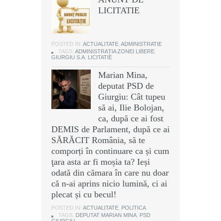
LICITATIE
POSTED IN:
ACTUALITATE
,
ADMINISTRATIE
TAGS:
ADMINISTRAȚIA ZONEI LIBERE
GIURGIU S.A
,
LICITATIE
Marian Mina,
deputat PSD de
Giurgiu: Cât tupeu
să ai, Ilie Bolojan,
ca, după ce ai fost
DEMIS de Parlament, după ce ai
SĂRĂCIT România, să te
comporți în continuare ca și cum
ţara asta ar fi moșia ta? Ieși
odată din cămara în care nu doar
că n-ai aprins nicio lumină, ci ai
plecat și cu becul!
POSTED IN:
ACTUALITATE
,
POLITICA
TAGS:
DEPUTAT MARIAN MINA
,
PSD