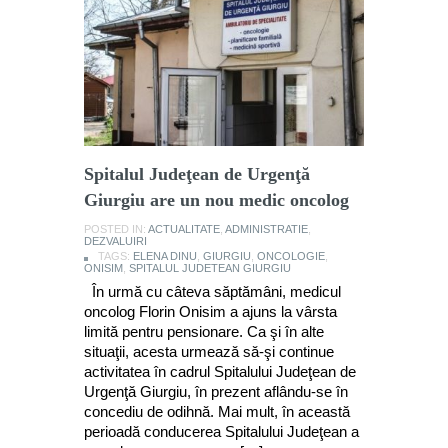
Spitalul Judeţean de Urgenţă
Giurgiu are un nou medic oncolog
POSTED IN:
ACTUALITATE
,
ADMINISTRATIE
,
DEZVALUIRI
TAGS:
ELENA DINU
,
GIURGIU
,
ONCOLOGIE
,
ONISIM
,
SPITALUL JUDETEAN GIURGIU
În urmă cu câteva săptămâni, medicul
oncolog Florin Onisim a ajuns la vârsta
limită pentru pensionare. Ca şi în alte
situaţii, acesta urmează să-şi continue
activitatea în cadrul Spitalului Judeţean de
Urgenţă Giurgiu, în prezent aflându-se în
concediu de odihnă. Mai mult, în această
perioadă conducerea Spitalului Judeţean a