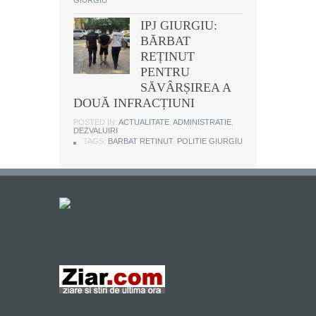
GIURGIU
IPJ GIURGIU:
BĂRBAT
REȚINUT
PENTRU
SĂVÂRȘIREA A
DOUĂ INFRACȚIUNI
POSTED IN:
ACTUALITATE
,
ADMINISTRATIE
,
DEZVALUIRI
TAGS:
BARBAT RETINUT
,
POLITIE GIURGIU