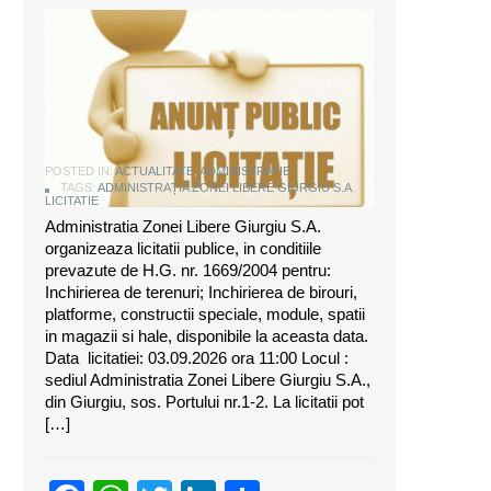
ANUNT DE LICITATIE
POSTED IN:
ACTUALITATE
,
ADMINISTRATIE
TAGS:
ADMINISTRAȚIA ZONEI LIBERE GIURGIU S.A
,
LICITATIE
Administratia Zonei Libere Giurgiu S.A.
organizeaza licitatii publice, in conditiile
prevazute de H.G. nr. 1669/2004 pentru:
Inchirierea de terenuri; Inchirierea de birouri,
platforme, constructii speciale, module, spatii
in magazii si hale, disponibile la aceasta data.
Data licitatiei: 03.09.2026 ora 11:00 Locul :
sediul Administratia Zonei Libere Giurgiu S.A.,
din Giurgiu, sos. Portului nr.1-2. La licitatii pot
[…]