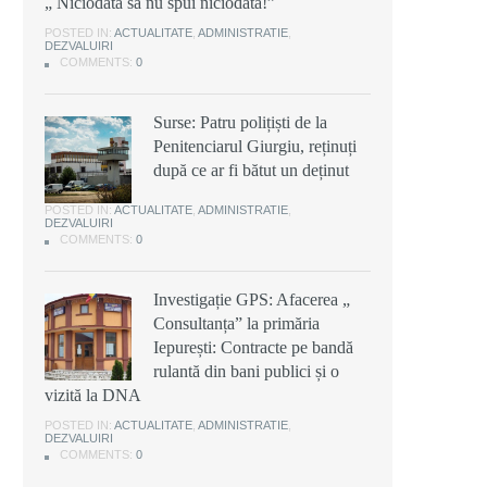
„ Niciodată să nu spui niciodată!”
POSTED IN:
ACTUALITATE
,
ADMINISTRATIE
,
DEZVALUIRI
COMMENTS:
0
Surse: Patru polițiști de la
Penitenciarul Giurgiu, reținuți
după ce ar fi bătut un deținut
POSTED IN:
ACTUALITATE
,
ADMINISTRATIE
,
DEZVALUIRI
COMMENTS:
0
Investigație GPS: Afacerea „
Consultanța” la primăria
Iepurești: Contracte pe bandă
rulantă din bani publici și o
vizită la DNA
POSTED IN:
ACTUALITATE
,
ADMINISTRATIE
,
DEZVALUIRI
COMMENTS:
0