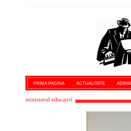
Giurgiu Pe Surse – actualitate giurgiu, admini
PRIMA PAGINA
ACTUALITATE
ADMIN
ministerul educatiri