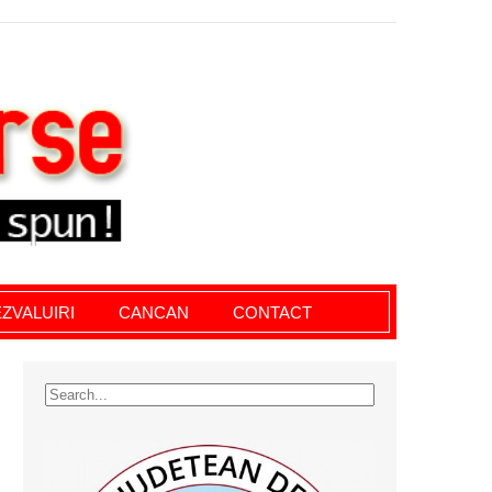
le giurgiu, dezvaluiri, soc, cancan, stiri locale
ZVALUIRI
CANCAN
CONTACT
I