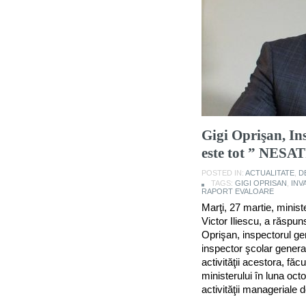
Gigi Oprişan, In
este tot ” NES
POSTED IN:
ACTUALITATE
,
D
TAGS:
GIGI OPRISAN
,
INV
RAPORT EVALOARE
Marţi, 27 martie, ministe
Victor Iliescu, a răspuns
Oprişan, inspectorul gen
inspector şcolar general
activităţii acestora, făc
ministerului în luna oct
activităţii manageriale 