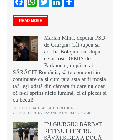
Facebook
WhatsApp
Twitter
LinkedIn
Partajează
READ MORE
Marian Mina, deputat PSD
de Giurgiu: Cât tupeu să
ai, Ilie Bolojan, ca, după
ce ai fost DEMIS de
Parlament, după ce ai
SĂRĂCIT România, să te comporți în
continuare ca și cum ţara asta ar fi moșia
ta? Ieși odată din cămara în care nu doar
că n-ai aprins nicio lumină, ci ai plecat și
cu becul!
POSTED IN:
ACTUALITATE
,
POLITICA
TAGS:
DEPUTAT MARIAN MINA
,
PSD GIURGIU
IPJ GIURGIU: BĂRBAT
REȚINUT PENTRU
SĂVÂRȘIREA A DOUĂ