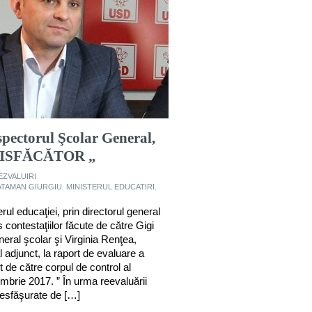
spectorul Şcolar General,
ATISFĂCĂTOR „
EZVALUIRI
ATAMAN GIURGIU
,
MINISTERUL EDUCATIRI
,
rul educaţiei, prin directorul general
 contestaţiilor făcute de către Gigi
eral şcolar şi Virginia Renţea,
 adjunct, la raport de evaluare a
ut de către corpul de control al
ombrie 2017. ” În urma reevaluării
desfăşurate de […]