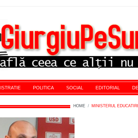
stratie giurgiu, stiri politice, social economic, editoria
ISTRATIE
POLITICA
SOCIAL
EDITORIAL
DE
HOME
/
MINISTERUL EDUCATIR