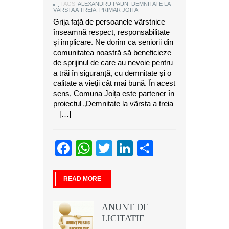
TAGS:
ALEXANDRU PĂUN
,
DEMNITATE LA
VÂRSTA A TREIA
,
PRIMAR JOITA
Grija față de persoanele vârstnice
înseamnă respect, responsabilitate
și implicare. Ne dorim ca seniorii din
comunitatea noastră să beneficieze
de sprijinul de care au nevoie pentru
a trăi în siguranță, cu demnitate și o
calitate a vieții cât mai bună. În acest
sens, Comuna Joița este partener în
proiectul „Demnitate la vârsta a treia
– […]
Facebook
WhatsApp
Twitter
LinkedIn
Partajeaz
READ MORE
ANUNT DE
LICITATIE