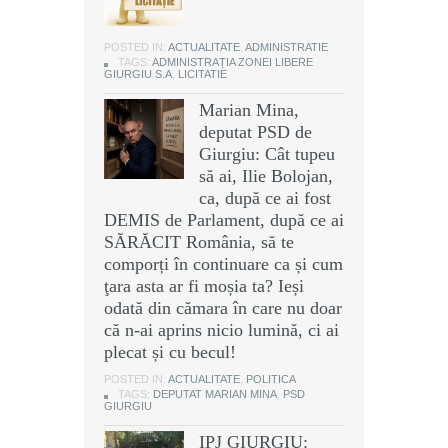
POSTED IN:
ACTUALITATE
,
ADMINISTRATIE
TAGS:
ADMINISTRAȚIA ZONEI LIBERE
GIURGIU S.A
,
LICITATIE
Marian Mina,
deputat PSD de
Giurgiu: Cât tupeu
să ai, Ilie Bolojan,
ca, după ce ai fost
DEMIS de Parlament, după ce ai
SĂRĂCIT România, să te
comporți în continuare ca și cum
ţara asta ar fi moșia ta? Ieși
odată din cămara în care nu doar
că n-ai aprins nicio lumină, ci ai
plecat și cu becul!
POSTED IN:
ACTUALITATE
,
POLITICA
TAGS:
DEPUTAT MARIAN MINA
,
PSD
GIURGIU
IPJ GIURGIU: