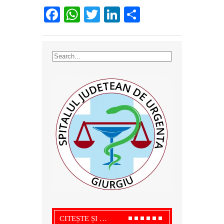
Facebook
WhatsApp
Twitter
LinkedIn
Partajează
CITEȘTE ȘI …