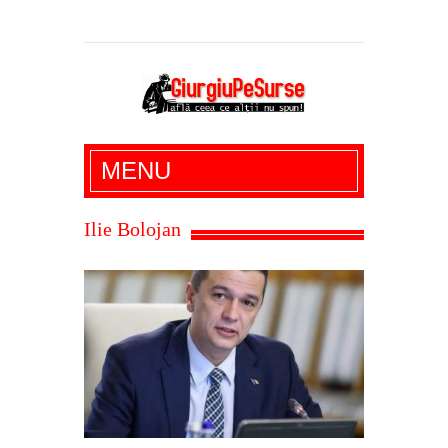
Giurgiu Pe Surse – actualitate giurgiu,
MENU
administratie giurgiu, stiri politice, social
economic, editoriale giurgiu, dezvaluiri,
Ilie Bolojan
soc, cancan, stiri locale