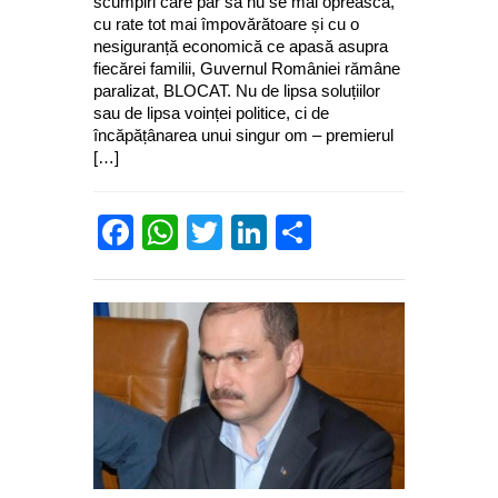
scumpiri care par să nu se mai oprească,
cu rate tot mai împovărătoare și cu o
nesiguranță economică ce apasă asupra
fiecărei familii, Guvernul României rămâne
paralizat, BLOCAT. Nu de lipsa soluțiilor
sau de lipsa voinței politice, ci de
încăpățânarea unui singur om – premierul
[…]
Facebook
WhatsApp
Twitter
LinkedIn
Partajează