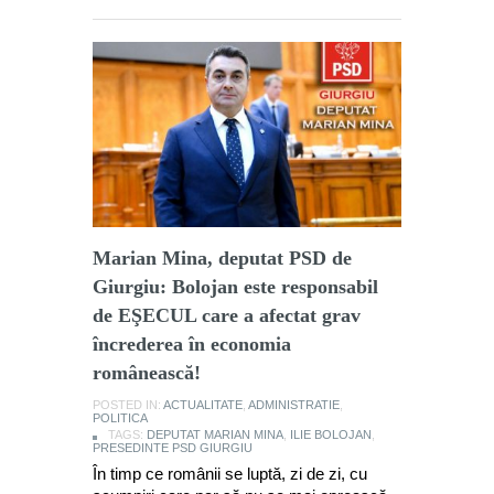
Marian Mina, deputat PSD de
Giurgiu: Bolojan este responsabil
de EŞECUL care a afectat grav
încrederea în economia
românească!
POSTED IN:
ACTUALITATE
,
ADMINISTRATIE
,
POLITICA
TAGS:
DEPUTAT MARIAN MINA
,
ILIE BOLOJAN
,
PRESEDINTE PSD GIURGIU
În timp ce românii se luptă, zi de zi, cu