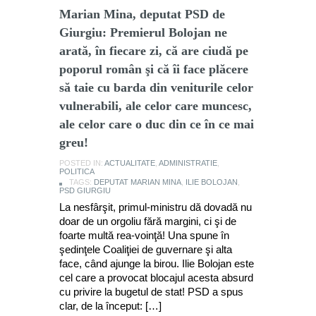
Marian Mina, deputat PSD de
Giurgiu: Premierul Bolojan ne
arată, în fiecare zi, că are ciudă pe
poporul român şi că îi face plăcere
să taie cu barda din veniturile celor
vulnerabili, ale celor care muncesc,
ale celor care o duc din ce în ce mai
greu!
POSTED IN:
ACTUALITATE
,
ADMINISTRATIE
,
POLITICA
TAGS:
DEPUTAT MARIAN MINA
,
ILIE BOLOJAN
,
PSD GIURGIU
La nesfârşit, primul-ministru dă dovadă nu
doar de un orgoliu fără margini, ci şi de
foarte multă rea-voinţă! Una spune în
şedinţele Coaliţiei de guvernare şi alta
face, când ajunge la birou. Ilie Bolojan este
cel care a provocat blocajul acesta absurd
cu privire la bugetul de stat! PSD a spus
clar, de la început: […]