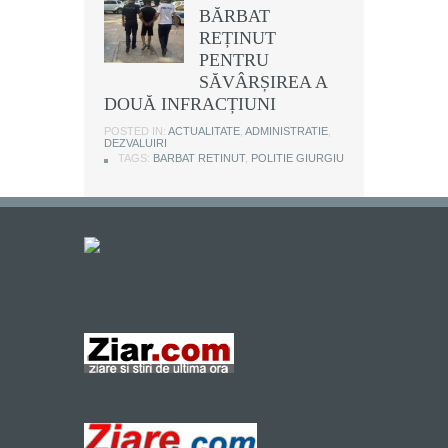
BĂRBAT
REȚINUT
PENTRU
SĂVÂRȘIREA A
DOUĂ INFRACȚIUNI
POSTED IN:
ACTUALITATE
,
ADMINISTRATIE
,
DEZVALUIRI
TAGS:
BARBAT RETINUT
,
POLITIE GIURGIU