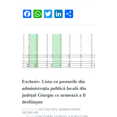
Facebook
WhatsApp
Twitter
LinkedIn
Partajează
Exclusiv: Lista cu posturile din
administraţia publică locală din
judeţul Giurgiu ce urmează a fi
desfiinţate
POSTED IN:
ACTUALITATE
,
ADMINISTRATIE
,
DEZVALUIRI
TAGS:
CONCEDIERI
,
GIURGIU
,
ILIE BOLOJAN