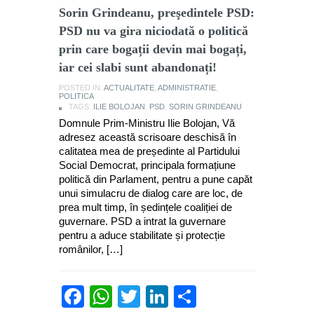
Sorin Grindeanu, preşedintele PSD:
PSD nu va gira niciodată o politică
prin care bogații devin mai bogați,
iar cei slabi sunt abandonați!
POSTED IN:
ACTUALITATE
,
ADMINISTRATIE
,
POLITICA
TAGS:
ILIE BOLOJAN
,
PSD
,
SORIN GRINDEANU
Domnule Prim-Ministru Ilie Bolojan, Vă
adresez această scrisoare deschisă în
calitatea mea de președinte al Partidului
Social Democrat, principala formațiune
politică din Parlament, pentru a pune capăt
unui simulacru de dialog care are loc, de
prea mult timp, în ședințele coaliției de
guvernare. PSD a intrat la guvernare
pentru a aduce stabilitate și protecție
românilor, […]
Facebook
WhatsApp
Twitter
LinkedIn
Partajează