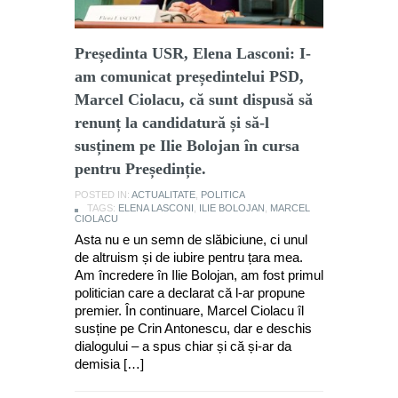
Președinta USR, Elena Lasconi: I-
am comunicat președintelui PSD,
Marcel Ciolacu, că sunt dispusă să
renunț la candidatură și să-l
susținem pe Ilie Bolojan în cursa
pentru Președinție.
POSTED IN:
ACTUALITATE
,
POLITICA
TAGS:
ELENA LASCONI
,
ILIE BOLOJAN
,
MARCEL
CIOLACU
Asta nu e un semn de slăbiciune, ci unul
de altruism și de iubire pentru țara mea.
Am încredere în Ilie Bolojan, am fost primul
politician care a declarat că l-ar propune
premier. În continuare, Marcel Ciolacu îl
susține pe Crin Antonescu, dar e deschis
dialogului – a spus chiar și că și-ar da
demisia […]