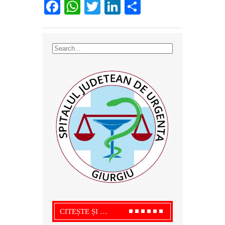
Facebook
WhatsApp
Twitter
LinkedIn
Partajează
CITEȘTE ȘI …