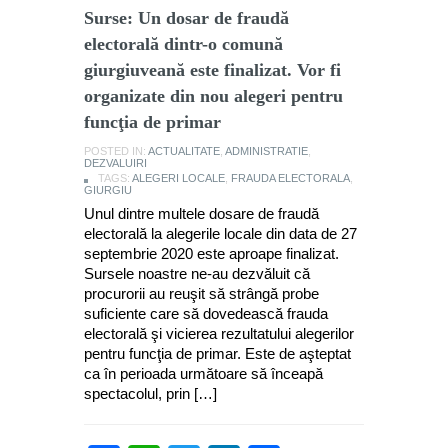
Surse: Un dosar de fraudă
electorală dintr-o comună
giurgiuveană este finalizat. Vor fi
organizate din nou alegeri pentru
funcţia de primar
POSTED IN:
ACTUALITATE
,
ADMINISTRATIE
,
DEZVALUIRI
TAGS:
ALEGERI LOCALE
,
FRAUDA ELECTORALA
,
GIURGIU
Unul dintre multele dosare de fraudă
electorală la alegerile locale din data de 27
septembrie 2020 este aproape finalizat.
Sursele noastre ne-au dezvăluit că
procurorii au reuşit să strângă probe
suficiente care să dovedească frauda
electorală şi vicierea rezultatului alegerilor
pentru funcţia de primar. Este de aşteptat
ca în perioada următoare să înceapă
spectacolul, prin […]