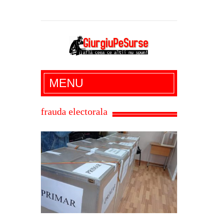
Giurgiu Pe Surse – actualitate giurgiu,
MENU
administratie giurgiu, stiri politice, social
economic, editoriale giurgiu, dezvaluiri,
frauda electorala
soc, cancan, stiri locale