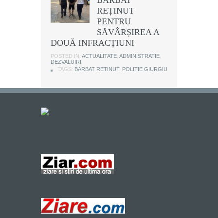
REȚINUT
PENTRU
SĂVÂRȘIREA A
DOUĂ INFRACȚIUNI
POSTED IN:
ACTUALITATE
,
ADMINISTRATIE
,
DEZVALUIRI
TAGS:
BARBAT RETINUT
,
POLITIE GIURGIU