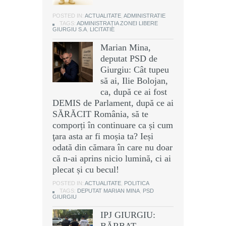
POSTED IN:
ACTUALITATE
,
ADMINISTRATIE
TAGS:
ADMINISTRAȚIA ZONEI LIBERE
GIURGIU S.A
,
LICITATIE
Marian Mina,
deputat PSD de
Giurgiu: Cât tupeu
să ai, Ilie Bolojan,
ca, după ce ai fost
DEMIS de Parlament, după ce ai
SĂRĂCIT România, să te
comporți în continuare ca și cum
ţara asta ar fi moșia ta? Ieși
odată din cămara în care nu doar
că n-ai aprins nicio lumină, ci ai
plecat și cu becul!
POSTED IN:
ACTUALITATE
,
POLITICA
TAGS:
DEPUTAT MARIAN MINA
,
PSD
GIURGIU
IPJ GIURGIU:
BĂRBAT