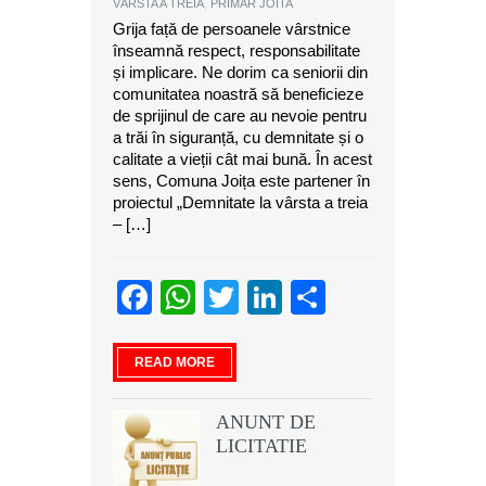
VÂRSTA A TREIA
,
PRIMAR JOITA
Grija față de persoanele vârstnice
înseamnă respect, responsabilitate
și implicare. Ne dorim ca seniorii din
comunitatea noastră să beneficieze
de sprijinul de care au nevoie pentru
a trăi în siguranță, cu demnitate și o
calitate a vieții cât mai bună. În acest
sens, Comuna Joița este partener în
proiectul „Demnitate la vârsta a treia
– […]
Facebook
WhatsApp
Twitter
LinkedIn
Partajeaz
READ MORE
ANUNT DE
LICITATIE