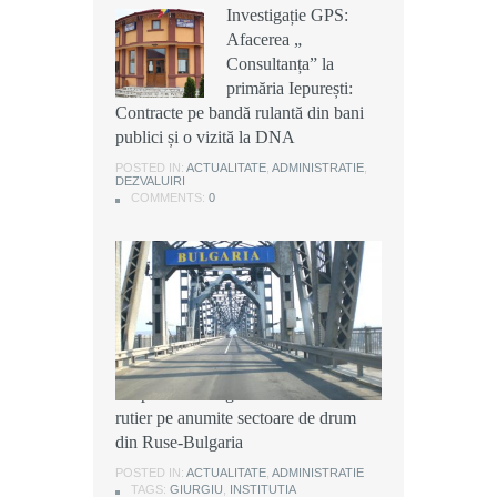
Investigație GPS:
Investigație GPS:
Investigație GPS:
Afacerea „
Afacerea „
Afacerea „
Consultanța” la
Consultanța” la
Consultanța” la
primăria Iepurești:
primăria Iepurești:
primăria Iepurești:
Contracte pe bandă rulantă din bani
Contracte pe bandă rulantă din bani
Contracte pe bandă rulantă din bani
publici și o vizită la DNA
publici și o vizită la DNA
publici și o vizită la DNA
POSTED IN:
POSTED IN:
POSTED IN:
ACTUALITATE
ACTUALITATE
ACTUALITATE
,
,
,
ADMINISTRATIE
ADMINISTRATIE
ADMINISTRATIE
,
,
,
DEZVALUIRI
DEZVALUIRI
DEZVALUIRI
COMMENTS:
COMMENTS:
COMMENTS:
0
0
0
Instituția Prefectului: Măsuri
temporare de organizare a traficului
rutier pe anumite sectoare de drum
din Ruse-Bulgaria
POSTED IN:
ACTUALITATE
,
ADMINISTRATIE
TAGS:
GIURGIU
,
INSTITUTIA