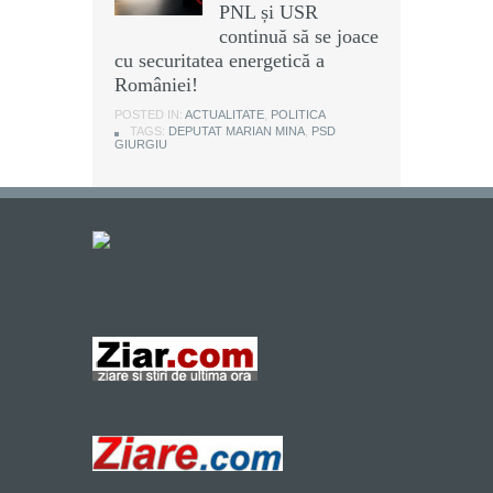
PNL și USR
continuă să se joace
cu securitatea energetică a
României!
POSTED IN:
ACTUALITATE
,
POLITICA
TAGS:
DEPUTAT MARIAN MINA
,
PSD
GIURGIU