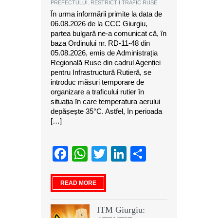
PREFECTULUI
,
RESTRICTII TRAFIC RUSE
În urma informării primite la data de
06.08.2026 de la CCC Giurgiu,
partea bulgară ne-a comunicat că, în
baza Ordinului nr. RD-11-48 din
05.08.2026, emis de Administrația
Regională Ruse din cadrul Agenției
pentru Infrastructură Rutieră, se
introduc măsuri temporare de
organizare a traficului rutier în
situația în care temperatura aerului
depășește 35°C. Astfel, în perioada
[…]
Facebook
WhatsApp
Twitter
LinkedIn
Partajeaz
READ MORE
ITM Giurgiu: