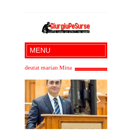
Giurgiu Pe Surse – actualitate giurgiu,
MENU
administratie giurgiu, stiri politice, social
economic, editoriale giurgiu, dezvaluiri,
deutat marian Mina
soc, cancan, stiri locale