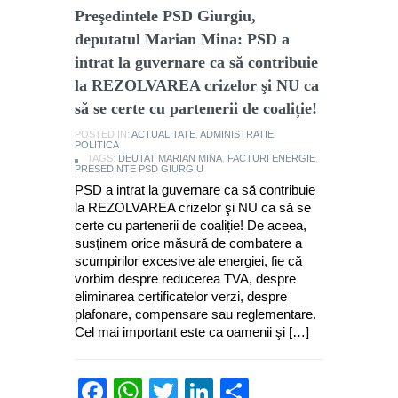
Preşedintele PSD Giurgiu,
deputatul Marian Mina: PSD a
intrat la guvernare ca să contribuie
la REZOLVAREA crizelor şi NU ca
să se certe cu partenerii de coaliție!
POSTED IN:
ACTUALITATE
,
ADMINISTRATIE
,
POLITICA
TAGS:
DEUTAT MARIAN MINA
,
FACTURI ENERGIE
,
PRESEDINTE PSD GIURGIU
PSD a intrat la guvernare ca să contribuie
la REZOLVAREA crizelor şi NU ca să se
certe cu partenerii de coaliție! De aceea,
susţinem orice măsură de combatere a
scumpirilor excesive ale energiei, fie că
vorbim despre reducerea TVA, despre
eliminarea certificatelor verzi, despre
plafonare, compensare sau reglementare.
Cel mai important este ca oamenii şi […]
Facebook
WhatsApp
Twitter
LinkedIn
Partajează