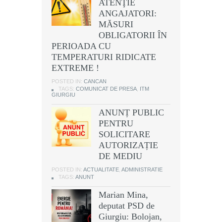
ATENŢIE
ANGAJATORI:
MĂSURI
OBLIGATORII ÎN
PERIOADA CU
TEMPERATURI RIDICATE
EXTREME !
POSTED IN:
CANCAN
TAGS:
COMUNICAT DE PRESA
,
ITM
GIURGIU
ANUNȚ PUBLIC
PENTRU
SOLICITARE
AUTORIZAȚIE
DE MEDIU
POSTED IN:
ACTUALITATE
,
ADMINISTRATIE
TAGS:
ANUNT
Marian Mina,
deputat PSD de
Giurgiu: Bolojan,