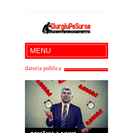
Giurgiu Pe Surse – actualitate giurgiu,
MENU
administratie giurgiu, stiri politice, social
economic, editoriale giurgiu, dezvaluiri,
datoria publica
soc, cancan, stiri locale