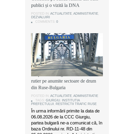
publici și o vizită la DNA
publici și o vizită la DNA
publici și o vizită la DNA
POSTED IN:
POSTED IN:
POSTED IN:
ACTUALITATE
ACTUALITATE
ACTUALITATE
,
,
,
ADMINISTRATIE
ADMINISTRATIE
ADMINISTRATIE
,
,
,
DEZVALUIRI
DEZVALUIRI
DEZVALUIRI
COMMENTS:
COMMENTS:
COMMENTS:
0
0
0
Instituția Prefectului: Măsuri
temporare de organizare a traficului
rutier pe anumite sectoare de drum
din Ruse-Bulgaria
POSTED IN:
ACTUALITATE
,
ADMINISTRATIE
TAGS:
GIURGIU
,
INSTITUTIA
PREFECTULUI
,
RESTRICTII TRAFIC RUSE
În urma informării primite la data de
06.08.2026 de la CCC Giurgiu,
partea bulgară ne-a comunicat că, în
baza Ordinului nr. RD-11-48 din