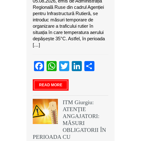
05.08.2026, emis de Administrația
Regională Ruse din cadrul Agenției
pentru Infrastructură Rutieră, se
introduc măsuri temporare de
organizare a traficului rutier în
situația în care temperatura aerului
depășește 35°C. Astfel, în perioada
[…]
Facebook
WhatsApp
Twitter
LinkedIn
Partajeaz
READ MORE
ITM Giurgiu:
ATENŢIE
ANGAJATORI:
MĂSURI
OBLIGATORII ÎN
PERIOADA CU