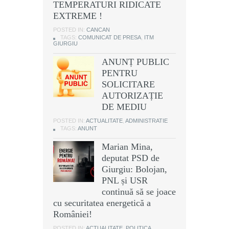
TEMPERATURI RIDICATE
EXTREME !
POSTED IN:
CANCAN
TAGS:
COMUNICAT DE PRESA
,
ITM
GIURGIU
ANUNȚ PUBLIC
PENTRU
SOLICITARE
AUTORIZAȚIE
DE MEDIU
POSTED IN:
ACTUALITATE
,
ADMINISTRATIE
TAGS:
ANUNT
Marian Mina,
deputat PSD de
Giurgiu: Bolojan,
PNL și USR
continuă să se joace
cu securitatea energetică a
României!
POSTED IN:
ACTUALITATE
,
POLITICA