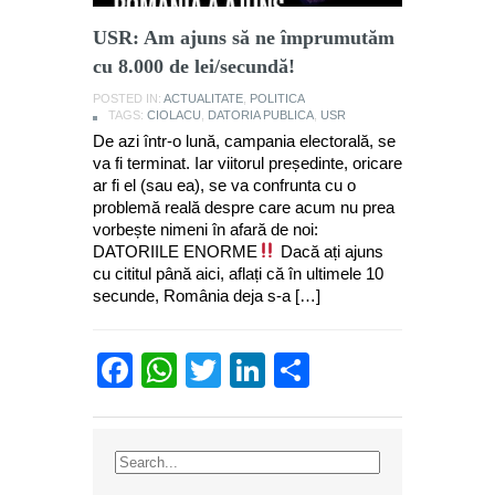
USR: Am ajuns să ne împrumutăm
cu 8.000 de lei/secundă!
POSTED IN:
ACTUALITATE
,
POLITICA
TAGS:
CIOLACU
,
DATORIA PUBLICA
,
USR
De azi într-o lună, campania electorală, se
va fi terminat. Iar viitorul președinte, oricare
ar fi el (sau ea), se va confrunta cu o
problemă reală despre care acum nu prea
vorbește nimeni în afară de noi:
DATORIILE ENORME
Dacă ați ajuns
cu cititul până aici, aflați că în ultimele 10
secunde, România deja s-a […]
Facebook
WhatsApp
Twitter
LinkedIn
Partajează