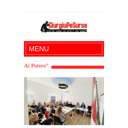
Giurgiu Pe Surse – actualitate giurgiu,
MENU
administratie giurgiu, stiri politice, social
economic, editoriale giurgiu, dezvaluiri,
Ai Putere”
soc, cancan, stiri locale