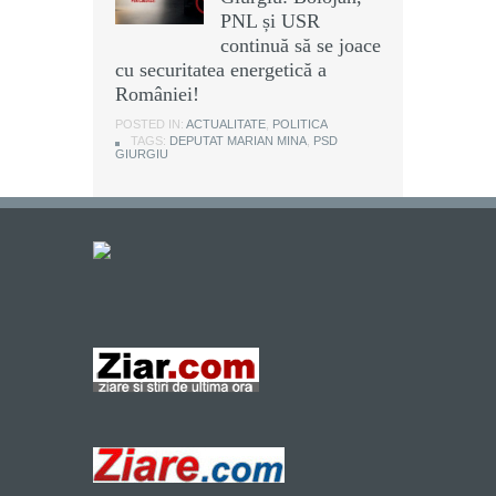
PNL și USR
continuă să se joace
cu securitatea energetică a
României!
POSTED IN:
ACTUALITATE
,
POLITICA
TAGS:
DEPUTAT MARIAN MINA
,
PSD
GIURGIU