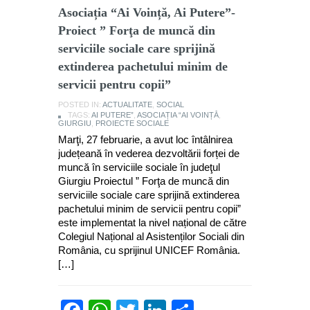
Asociația “Ai Voință, Ai Putere”-
Proiect ” Forţa de muncă din
serviciile sociale care sprijină
extinderea pachetului minim de
servicii pentru copii”
POSTED IN:
ACTUALITATE
,
SOCIAL
TAGS:
AI PUTERE”
,
ASOCIAȚIA “AI VOINȚĂ
,
GIURGIU
,
PROIECTE SOCIALE
Marţi, 27 februarie, a avut loc întâlnirea
județeană în vederea dezvoltării forței de
muncă în serviciile sociale în judeţul
Giurgiu Proiectul ” Forţa de muncă din
serviciile sociale care sprijină extinderea
pachetului minim de servicii pentru copii”
este implementat la nivel național de către
Colegiul Național al Asistenților Sociali din
România, cu sprijinul UNICEF România.
[…]