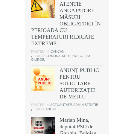
ATENŢIE
ANGAJATORI:
MĂSURI
OBLIGATORII ÎN
PERIOADA CU
TEMPERATURI RIDICATE
EXTREME !
POSTED IN:
CANCAN
TAGS:
COMUNICAT DE PRESA
,
ITM
GIURGIU
ANUNȚ PUBLIC
PENTRU
SOLICITARE
AUTORIZAȚIE
DE MEDIU
POSTED IN:
ACTUALITATE
,
ADMINISTRATIE
TAGS:
ANUNT
Marian Mina,
deputat PSD de
Giurgiu: Bolojan,