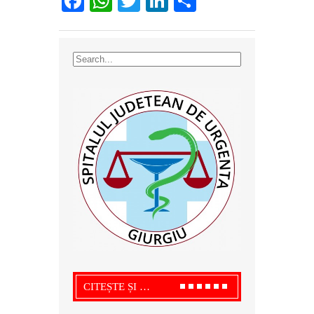
Facebook
WhatsApp
Twitter
LinkedIn
Partajează
CITEȘTE ȘI …