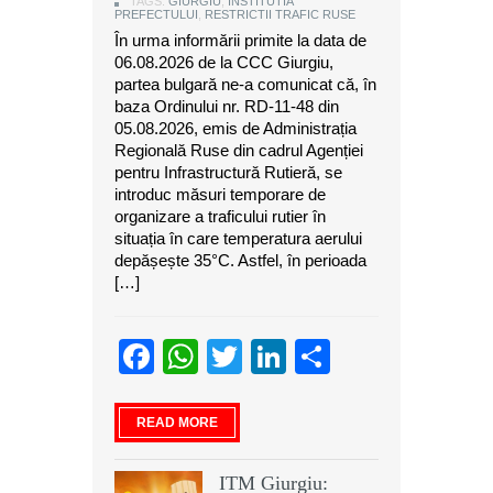
TAGS:
GIURGIU
,
INSTITUTIA
PREFECTULUI
,
RESTRICTII TRAFIC RUSE
În urma informării primite la data de
06.08.2026 de la CCC Giurgiu,
partea bulgară ne-a comunicat că, în
baza Ordinului nr. RD-11-48 din
05.08.2026, emis de Administrația
Regională Ruse din cadrul Agenției
pentru Infrastructură Rutieră, se
introduc măsuri temporare de
organizare a traficului rutier în
situația în care temperatura aerului
depășește 35°C. Astfel, în perioada
[…]
Facebook
WhatsApp
Twitter
LinkedIn
Partajeaz
READ MORE
ITM Giurgiu: