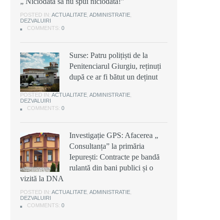
„ Niciodată să nu spui niciodată!”
POSTED IN:
ACTUALITATE
,
ADMINISTRATIE
,
DEZVALUIRI
COMMENTS:
0
Surse: Patru polițiști de la
Penitenciarul Giurgiu, reținuți
după ce ar fi bătut un deținut
POSTED IN:
ACTUALITATE
,
ADMINISTRATIE
,
DEZVALUIRI
COMMENTS:
0
Investigație GPS: Afacerea „
Consultanța” la primăria
Iepurești: Contracte pe bandă
rulantă din bani publici și o
vizită la DNA
POSTED IN:
ACTUALITATE
,
ADMINISTRATIE
,
DEZVALUIRI
COMMENTS:
0