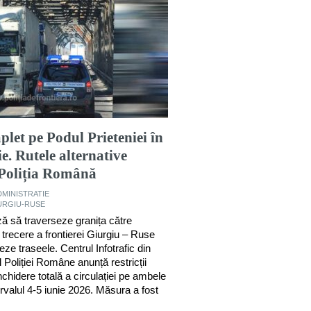
plet pe Podul Prieteniei în
e. Rutele alternative
Poliția Română
DMINISTRATIE
URGIU-RUSE
ză să traverseze granița către
 trecere a frontierei Giurgiu – Ruse
eze traseele. Centrul Infotrafic din
 Poliției Române anunță restricții
chidere totală a circulației pe ambele
rvalul 4-5 iunie 2026. Măsura a fost