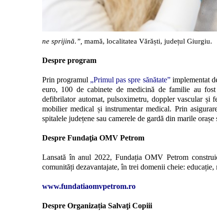
ne sprijină.”,
mamă, localitatea Vărăști, județul Giurgiu.
Despre program
Prin programul
„
Primul pas spre sănătate”
implementat de
euro,
100 de cabinete de medicină de familie au fost
defibrilator automat, pulsoximetru, doppler vascular și f
mobilier medical și instrumentar medical. Prin asigurare
spitalele județene sau camerele de gardă din marile orașe și
Despre Fundaţia OMV Petrom
Lansată în anul 2022, Fundația OMV Petrom construieș
comunități dezavantajate, în trei domenii cheie: educație, 
www.fundatiaomvpetrom.ro
Despre Organizația Salvaţi Copiii