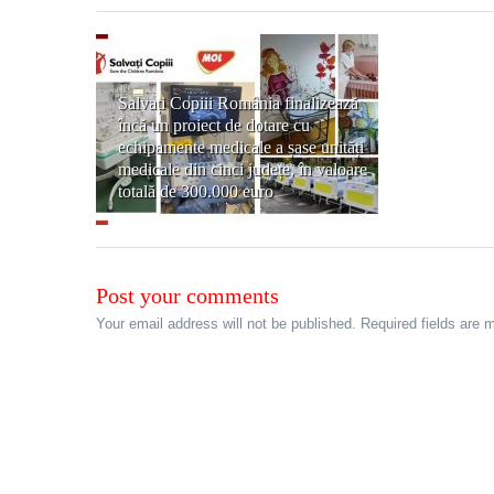
Salvați Copiii România finalizează
încă un proiect de dotare cu
echipamente medicale a șase unități
medicale din cinci județe, în valoare
totală de 300.000 euro
Post your comments
Your email address will not be published. Required fields are 