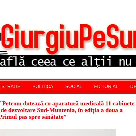
stratie giurgiu, stiri politice, social economic, editoria
ISTRATIE
POLITICA
SOCIAL
EDITORIAL
DE
 Petrom dotează cu aparatură medicală 11 cabinete
 de dezvoltare Sud-Muntenia, în ediția a doua a
rimul pas spre sănătate”