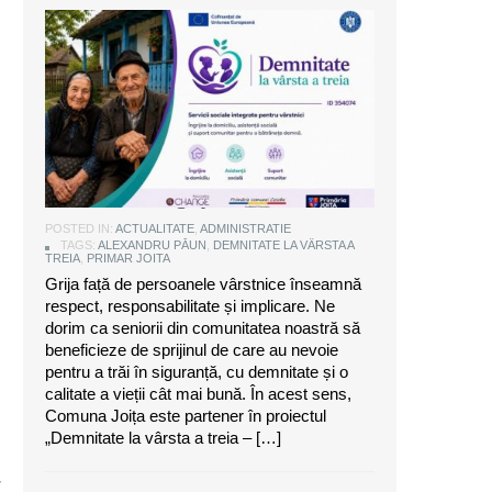
Alexandru Păun, primarul comunei
Joița: O comunitate puternică este
aceea care are grijă de seniorii săi
POSTED IN:
ACTUALITATE
,
ADMINISTRATIE
TAGS:
ALEXANDRU PĂUN
,
DEMNITATE LA VÂRSTA A
TREIA
,
PRIMAR JOITA
Grija față de persoanele vârstnice înseamnă
respect, responsabilitate și implicare. Ne
dorim ca seniorii din comunitatea noastră să
beneficieze de sprijinul de care au nevoie
pentru a trăi în siguranță, cu demnitate și o
calitate a vieții cât mai bună. În acest sens,
Comuna Joița este partener în proiectul
„Demnitate la vârsta a treia – […]
a