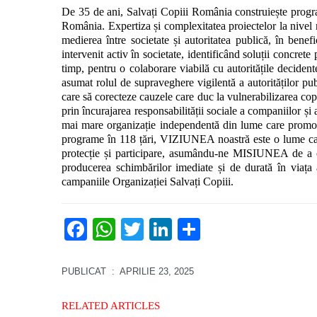
De 35 de ani, Salvați Copiii România construiește programe
România. Expertiza și complexitatea proiectelor la nivel naț
medierea între societate și autoritatea publică, în benefi
intervenit activ în societate, identificând soluții concrete p
timp, pentru o colaborare viabilă cu autoritățile decidente
asumat rolul de supraveghere vigilentă a autorităților pub
care să corecteze cauzele care duc la vulnerabilizarea copii
prin încurajarea responsabilității sociale a companiilor și 
mai mare organizație independentă din lume care promov
programe în 118 țări, VIZIUNEA noastră este o lume care 
protecție și participare, asumându-ne MISIUNEA de a ob
producerea schimbărilor imediate și de durată în viața 
campaniile Organizației Salvați Copiii.
Facebook
WhatsApp
Twitter
LinkedIn
Partajează
PUBLICAT
: APRILIE 23, 2025
RELATED ARTICLES