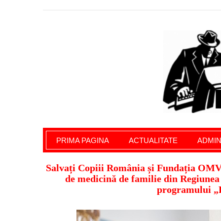
Giurgiu Pe Surse – actualitate giurgiu, admini
PRIMA PAGINA
ACTUALITATE
ADMIN
Salvați Copiii România și Fundația OMV
de medicină de familie din Regiunea
programului „P