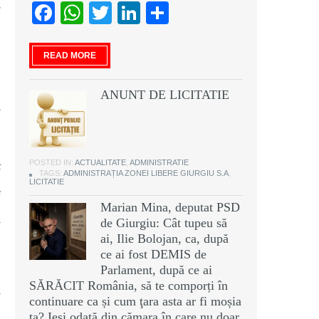
Facebook
WhatsApp
Twitter
LinkedIn
Partajează
u
u
READ MORE
n
ă
ANUNT DE LICITATIE
n
-
u
a
,
POSTED IN:
ACTUALITATE
,
ADMINISTRATIE
t
TAGS:
ADMINISTRAȚIA ZONEI LIBERE GIURGIU S.A
,
a
LICITATIE
i
Marian Mina, deputat PSD
a
de Giurgiu: Cât tupeu să
e
m
ai, Ilie Bolojan, ca, după
u
ce ai fost DEMIS de
n
Parlament, după ce ai
.
SĂRĂCIT România, să te comporți în
e
continuare ca și cum ţara asta ar fi moșia
ă
ta? Ieși odată din cămara în care nu doar