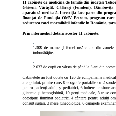
11
cabinete de medicină de familie din județele Teleor
Găiseni, Vărăști), Călărași (Fundeni), Dâmbovița 
aparatură medicală
. Investiția face parte din prog
finanțat de Fundația OMV Petrom, program care se 
reducerea ratei mortalității infantile în România, țara
Prin intermediul dotării acestor 11 cabinete:
1.309 de mame și femei însărcinate din zonele r
îmbunătățite.
2.637 de copii cu vârsta de până la 3 ani din aceste
Cabinetele au fost dotate cu 120 de echipamente medicale
a copilului, printre care: 9 ecografe portabile cu 2 sond
pentru pacienți adulți și pediatrici, 6 holtere tensiune ar
glicemie și hemoglobină, 10 genți medicale, 8 truse comp
optotipuri iluminat pediatric, 4 cântare pentru adulți o
consult sugari, 3 mese ginecologice, 6 canapele examinare