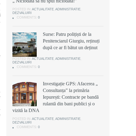
„ Niciodată să nu spui niciodată!”
,
u
POSTED IN:
ACTUALITATE
,
ADMINISTRATIE
,
DEZVALUIRI
i
COMMENTS:
0
a
Surse: Patru polițiști de la
Penitenciarul Giurgiu, reținuți
după ce ar fi bătut un deținut
e
POSTED IN:
ACTUALITATE
,
ADMINISTRATIE
,
DEZVALUIRI
COMMENTS:
0
Investigație GPS: Afacerea „
Consultanța” la primăria
i
e
Iepurești: Contracte pe bandă
,
rulantă din bani publici și o
3
vizită la DNA
e
POSTED IN:
ACTUALITATE
,
ADMINISTRATIE
,
DEZVALUIRI
COMMENTS:
0