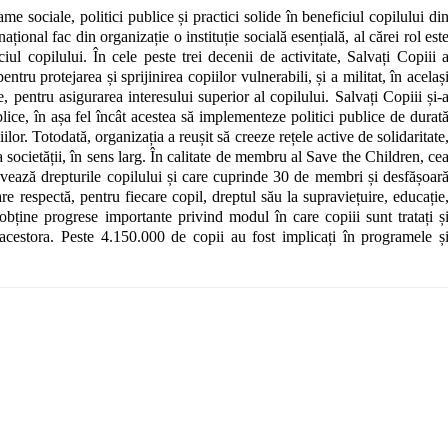
 sociale, politici publice și practici solide în beneficiul copilului di
ional fac din organizație o instituție socială esențială, al cărei rol est
ciul copilului. În cele peste trei decenii de activitate, Salvați Copiii 
entru protejarea și sprijinirea copiilor vulnerabili, și a militat, în acelaș
, pentru asigurarea interesului superior al copilului. Salvați Copiii și-
lice, în așa fel încât acestea să implementeze politici publice de durat
lor. Totodată, organizația a reușit să creeze rețele active de solidaritate
a societății, în sens larg. În calitate de membru al Save the Children, ce
ează drepturile copilului și care cuprinde 30 de membri și desfășoar
respectă, pentru fiecare copil, dreptul său la supraviețuire, educație
ține progrese importante privind modul în care copiii sunt tratați ș
acestora. Peste 4.150.000 de copii au fost implicați în programele ș