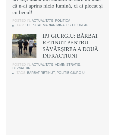
ă
că n-ai aprins nicio lumină, ci ai plecat și
,
cu becul!
e
,
POSTED IN:
ACTUALITATE
,
POLITICA
TAGS:
DEPUTAT MARIAN MINA
,
PSD GIURGIU
IPJ GIURGIU: BĂRBAT
REȚINUT PENTRU
SĂVÂRȘIREA A DOUĂ
e
INFRACȚIUNI
,
,
POSTED IN:
ACTUALITATE
,
ADMINISTRATIE
,
u
DEZVALUIRI
TAGS:
BARBAT RETINUT
,
POLITIE GIURGIU
u