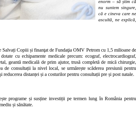
enorm – să știm c
nu suntem singure
că e cineva care n
ascultă, ne explică
 Salvați Copiii și finanţat de Fundaţia OMV Petrom cu
1,5 milioane d
 dotate
cu echipamente medicale precum: ecograf, electrocardiograf
etal, geantă medicală de prim ajutor, trusă completă de mică chirurgie
a de consultații la nivel local, se urmărește scăderea presiunii pentr
 reducerea distanței și a costurilor pentru consultații pre și post natale.
te programe și susține investiții pe termen lung în România pentr
mediu și sănătate.