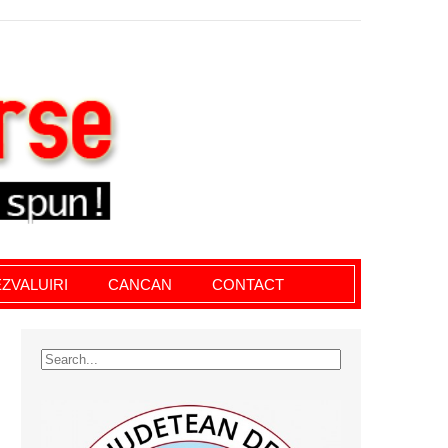
le giurgiu, dezvaluiri, soc, cancan, stiri locale
ZVALUIRI
CANCAN
CONTACT