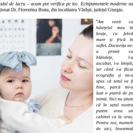
odul de lucru – acum pot verifica pe loc. Echipamentele moderne n
ionat Dr. Florentina Bratu, din localitatea Vărăști, județul Giurgiu.
“
Am venit c
băiețelul meu î
brațe, cu febr
mare și frică î
suflet. Doctorița ne
a primit c
blândețe, l-
ascultat, l-a liniștit
iar când i-a făcu
ecografia și mi-
spus că totul va f
bine, parcă mi-
luat o piatră de p
inimă. Nici nu știa
că în satul nostr
putem avea u
cabinet ca la oraș
Pentru noi, mamel
de aici, înseamn