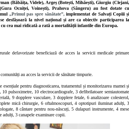
man (Băbăița, Videle), Argeș (Botești, Mihăești), Giurgiu (Clejani
(Gura Ocniței, Voinești), Prahova (Sângeru) au fost dotate c
ramul
„Primul pas spre sănătate”,
implementat de Salvați Copiii ș
desfășoară la nivel național și are ca obiectiv participarea l
 cu cea mai ridicată a rată a mortalității infantile din Europa.
urale defavorizate beneficiază de acces la servicii medicale primar
 comunități au acces la servicii de sănătate timpurie.
 esențiale pentru diagnosticarea, tratamentul și monitorizarea mamei ș
e, 10 pulsoximetre, 10 electrocardiografe, 3 defibrilatoare semiautomat
terială, 9 dopplere vasculare, 3 dopplere fetale, 6 analizoare colesterol
lete mică chirurgie, 6 oftalmoscopuri, 4 optotipuri iluminat adulți, 
mologate, 8 cântare pentru nou-născuți, 5 dulapuri instrumente, 4 mes
 adulți, 3 canapele examinare copii.