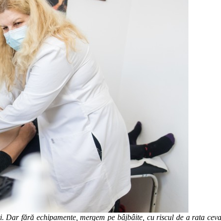
eți. Dar fără echipamente, mergem pe bâjbâite, cu riscul de a rata cev