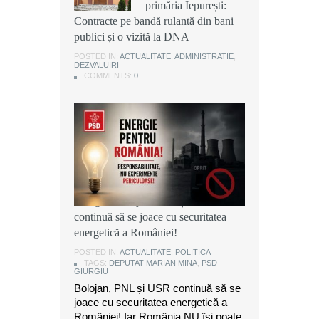
primăria Iepurești:
primăria Iepurești:
primăria Iepurești:
Contracte pe bandă rulantă din bani
Contracte pe bandă rulantă din bani
Contracte pe bandă rulantă din bani
publici și o vizită la DNA
publici și o vizită la DNA
publici și o vizită la DNA
POSTED IN:
POSTED IN:
POSTED IN:
ACTUALITATE
ACTUALITATE
ACTUALITATE
,
,
,
ADMINISTRATIE
ADMINISTRATIE
ADMINISTRATIE
,
,
,
DEZVALUIRI
DEZVALUIRI
DEZVALUIRI
COMMENTS:
COMMENTS:
COMMENTS:
0
0
0
Marian Mina, deputat PSD de
Giurgiu: Bolojan, PNL și USR
continuă să se joace cu securitatea
energetică a României!
POSTED IN:
ACTUALITATE
,
POLITICA
TAGS:
DEPUTAT MARIAN MINA
,
PSD
GIURGIU
Bolojan, PNL și USR continuă să se
joace cu securitatea energetică a
României! Iar România NU își poate