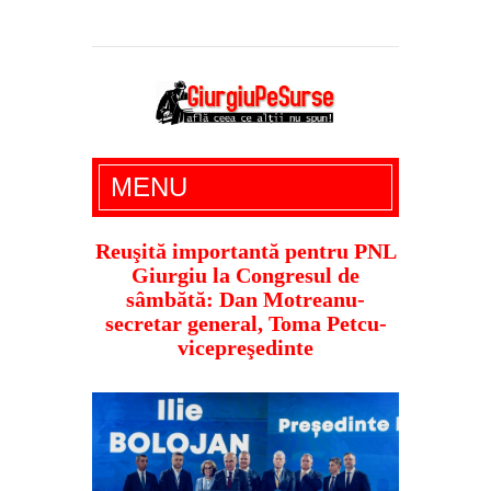
Giurgiu Pe Surse – actualitate giurgiu,
MENU
administratie giurgiu, stiri politice, social
economic, editoriale giurgiu, dezvaluiri,
Reuşită importantă pentru PNL
Giurgiu la Congresul de
soc, cancan, stiri locale
sâmbătă: Dan Motreanu-
secretar general, Toma Petcu-
vicepreşedinte