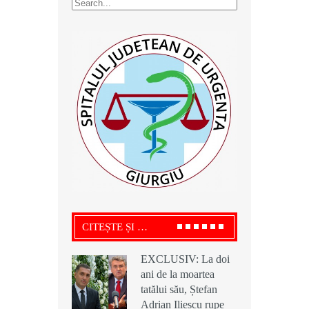
CITEȘTE ȘI …
EXCLUSIV: La doi
EXCLUSIV: La doi
EXCLUSIV: La doi
ani de la moartea
ani de la moartea
ani de la moartea
tatălui său, Ștefan
tatălui său, Ștefan
tatălui său, Ștefan
Adrian Iliescu rupe
Adrian Iliescu rupe
Adrian Iliescu rupe