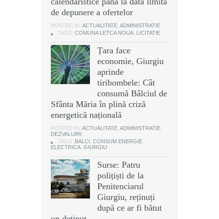
calendaristice până la data limită
de depunere a ofertelor
POSTED IN:
ACTUALITATE
,
ADMINISTRATIE
TAGS:
COMUNA LETCA NOUA
,
LICITATIE
Țara face
economie, Giurgiu
aprinde
tiribombele: Cât
consumă Bâlciul de
Sfânta Măria în plină criză
energetică națională
POSTED IN:
ACTUALITATE
,
ADMINISTRATIE
,
DEZVALUIRI
TAGS:
BALCI
,
CONSUM ENERGIE
ELECTRICA
,
GIURGIU
Surse: Patru
polițiști de la
Penitenciarul
Giurgiu, reținuți
după ce ar fi bătut
un deținut