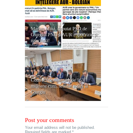
Marian Mina, deputat PSD de
Giurgiu: PNL şi AUR – ipocrizie şi
minciună!
Contract de finanțare de 163
milioane euro, semnat astăzi la
Giurgiu
Post your comments
Your email address will not be published.
Required fields are marked *