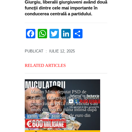
Giurgiu, liberalii giurgiuveni având două
funcţii dintre cele mai importante în
conducerea centrală a partidului.
Facebook
WhatsApp
Twitter
LinkedIn
Partajează
PUBLICAT
: IULIE 12, 2025
RELATED ARTICLES
Marian Mina, deputat PSD de
Giurgiu: Afaceriștii orădeni, sponsori
consacrați ai PNL, fraţii Micula s-au
întors din nou cu mâna întinsă după
alte sute de milioane de euro din
buzunarele românilor