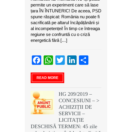
permite un experiment care să lase
țara ÎN ÎNTUNERIC! De aceea, PSD
spune răspicat: România nu poate fi
sacrificată pe altarul încăpățânării și
al incompetenței! În timp ce întreaga
regiune se confruntă cu o criză
energetică fără […]
Facebook
WhatsApp
Twitter
LinkedIn
Partajeaz
READ MORE
HG 209/2019 –
CONCESIUNI – >
ACHIZIȚII DE
SERVICII –
LICITAȚIE
DESCHISĂ TERMEN: 45 zile