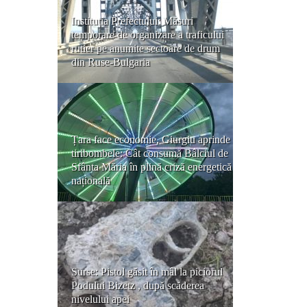
Instituția Prefectului: Măsuri
temporare de organizare a traficului
rutier pe anumite sectoare de drum
din Ruse-Bulgaria
Țara face economie, Giurgiu aprinde
tiribombele: Cât consumă Bâlciul de
Sfânta Măria în plină criză energetică
națională
Surse: Pistol găsit în mâl la piciorul
Podului Bizetz , după scăderea
nivelului apei