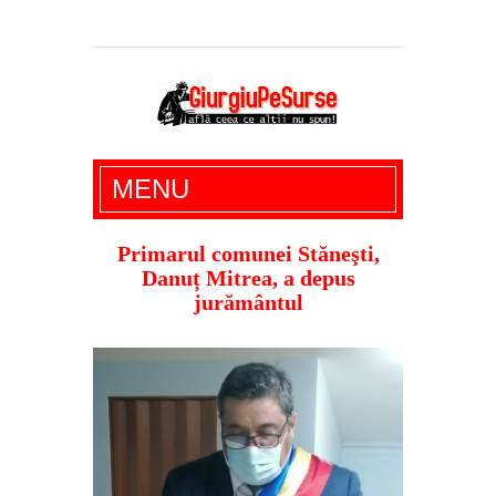
Giurgiu Pe Surse – actualitate giurgiu,
MENU
administratie giurgiu, stiri politice, social
economic, editoriale giurgiu, dezvaluiri,
Primarul comunei Stăneşti,
Danuț Mitrea, a depus
soc, cancan, stiri locale
jurământul