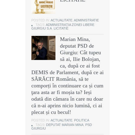
POSTED IN:
ACTUALITATE
,
ADMINISTRATIE
TAGS:
ADMINISTRAȚIA ZONEI LIBERE
GIURGIU S.A
,
LICITATIE
Marian Mina,
deputat PSD de
Giurgiu: Cât tupeu
să ai, Ilie Bolojan,
ca, după ce ai fost
DEMIS de Parlament, după ce ai
SĂRĂCIT România, să te
comporți în continuare ca și cum
ţara asta ar fi moșia ta? Ieși
odată din cămara în care nu doar
că n-ai aprins nicio lumină, ci ai
plecat și cu becul!
POSTED IN:
ACTUALITATE
,
POLITICA
TAGS:
DEPUTAT MARIAN MINA
,
PSD
GIURGIU