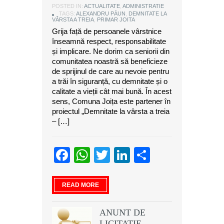
POSTED IN:
ACTUALITATE
,
ADMINISTRATIE
TAGS:
ALEXANDRU PĂUN
,
DEMNITATE LA
VÂRSTA A TREIA
,
PRIMAR JOITA
Grija față de persoanele vârstnice
înseamnă respect, responsabilitate
și implicare. Ne dorim ca seniorii din
comunitatea noastră să beneficieze
de sprijinul de care au nevoie pentru
a trăi în siguranță, cu demnitate și o
calitate a vieții cât mai bună. În acest
sens, Comuna Joița este partener în
proiectul „Demnitate la vârsta a treia
– […]
Facebook
WhatsApp
Twitter
LinkedIn
Partajeaz
READ MORE
ANUNT DE
LICITATIE