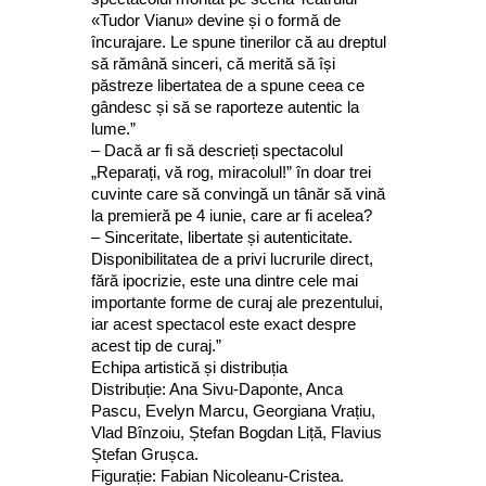
«Tudor Vianu» devine și o formă de
încurajare. Le spune tinerilor că au dreptul
să rămână sinceri, că merită să își
păstreze libertatea de a spune ceea ce
gândesc și să se raporteze autentic la
lume.”
– Dacă ar fi să descrieți spectacolul
„Reparați, vă rog, miracolul!” în doar trei
cuvinte care să convingă un tânăr să vină
la premieră pe 4 iunie, care ar fi acelea?
– Sinceritate, libertate și autenticitate.
Disponibilitatea de a privi lucrurile direct,
fără ipocrizie, este una dintre cele mai
importante forme de curaj ale prezentului,
iar acest spectacol este exact despre
acest tip de curaj.”
Echipa artistică și distribuția
Distribuție: Ana Sivu-Daponte, Anca
Pascu, Evelyn Marcu, Georgiana Vrațiu,
Vlad Bînzoiu, Ștefan Bogdan Liță, Flavius
Ștefan Grușca.
Figurație: Fabian Nicoleanu-Cristea.