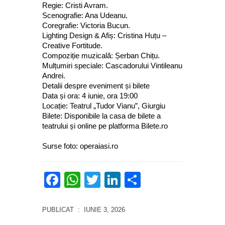
Regie: Cristi Avram.
Scenografie: Ana Udeanu.
Coregrafie: Victoria Bucun.
Lighting Design & Afiș: Cristina Huțu –
Creative Fortitude.
Compoziție muzicală: Șerban Chițu.
Mulțumiri speciale: Cascadorului Vintileanu
Andrei.
Detalii despre eveniment și bilete
Data și ora: 4 iunie, ora 19:00
Locație: Teatrul „Tudor Vianu”, Giurgiu
Bilete: Disponibile la casa de bilete a
teatrului și online pe platforma Bilete.ro
Surse foto: operaiasi.ro
Facebook
WhatsApp
Twitter
LinkedIn
Partajează
PUBLICAT
: IUNIE 3, 2026