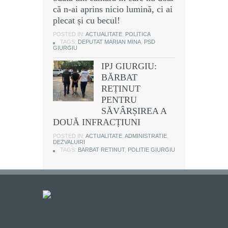
că n-ai aprins nicio lumină, ci ai
plecat și cu becul!
POSTED IN:
ACTUALITATE
,
POLITICA
TAGS:
DEPUTAT MARIAN MINA
,
PSD
GIURGIU
IPJ GIURGIU:
BĂRBAT
REȚINUT
PENTRU
SĂVÂRȘIREA A
DOUĂ INFRACȚIUNI
POSTED IN:
ACTUALITATE
,
ADMINISTRATIE
,
DEZVALUIRI
TAGS:
BARBAT RETINUT
,
POLITIE GIURGIU