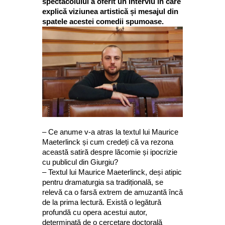
spectacolului a oferit un interviu în care
explică viziunea artistică și mesajul din
spatele acestei comedii spumoase.
– Ce anume v-a atras la textul lui Maurice
Maeterlinck și cum credeți că va rezona
această satiră despre lăcomie și ipocrizie
cu publicul din Giurgiu?
– Textul lui Maurice Maeterlinck, deși atipic
pentru dramaturgia sa tradițională, se
relevă ca o farsă extrem de amuzantă încă
de la prima lectură. Există o legătură
profundă cu opera acestui autor,
determinată de o cercetare doctorală