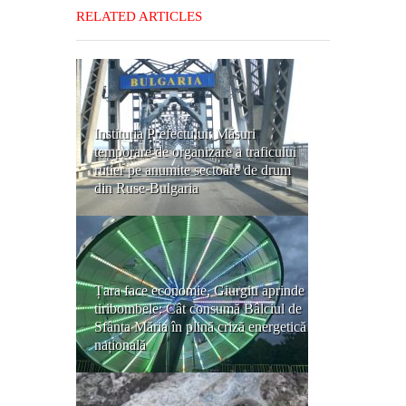
RELATED ARTICLES
Instituția Prefectului: Măsuri
temporare de organizare a traficului
rutier pe anumite sectoare de drum
din Ruse-Bulgaria
Țara face economie, Giurgiu aprinde
tiribombele: Cât consumă Bâlciul de
Sfânta Măria în plină criză energetică
națională