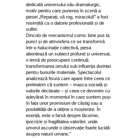
dedicată universului său dramaturgic,
motiv pentru care punerea în scenă a
piesei „Reparați, vă rog, miracolul!” a fost
resimțită ca o datorie profesională și de
suflet.
Dincolo de mecanismul comic bine pus la
punct și de atmosfera ce se transformă
într-o halucinație colectivă, piesa
abordează un subiect profund și universal,
o temă de preocupare continuă:
transformarea omului sub influența dorinței
pentru bunurile materiale. Spectacolul
analizează fisura care apare între ceea ce
pretindem că suntem – masca socială și
valorile declarate – și ceea ce devenim cu
adevărat în momentul în care suntem puși
în fața unor promisiuni de câștig sau a
posibilității de a obține o moștenire. În
esență, este o farsă despre lăcomie,
ipocrizie și fragilitatea valorilor, unde
umorul ascunde o observație foarte lucidă
asupra naturii umane.”