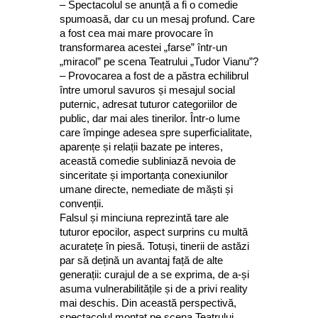
– Spectacolul se anunță a fi o comedie
spumoasă, dar cu un mesaj profund. Care
a fost cea mai mare provocare în
transformarea acestei „farse” într-un
„miracol” pe scena Teatrului „Tudor Vianu”?
– Provocarea a fost de a păstra echilibrul
între umorul savuros și mesajul social
puternic, adresat tuturor categoriilor de
public, dar mai ales tinerilor. Într-o lume
care împinge adesea spre superficialitate,
aparențe și relații bazate pe interes,
această comedie subliniază nevoia de
sinceritate și importanța conexiunilor
umane directe, nemediate de măști și
convenții.
Falsul și minciuna reprezintă tare ale
tuturor epocilor, aspect surprins cu multă
acuratețe în piesă. Totuși, tinerii de astăzi
par să dețină un avantaj față de alte
generații: curajul de a se exprima, de a-și
asuma vulnerabilitățile și de a privi reality
mai deschis. Din această perspectivă,
spectacolul montat pe scena Teatrului