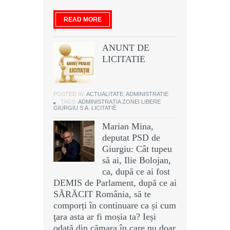
READ MORE
ANUNT DE
LICITATIE
POSTED IN:
ACTUALITATE
,
ADMINISTRATIE
TAGS:
ADMINISTRAȚIA ZONEI LIBERE
GIURGIU S.A
,
LICITATIE
Marian Mina,
deputat PSD de
Giurgiu: Cât tupeu
să ai, Ilie Bolojan,
ca, după ce ai fost
DEMIS de Parlament, după ce ai
SĂRĂCIT România, să te
comporți în continuare ca și cum
ţara asta ar fi moșia ta? Ieși
odată din cămara în care nu doar