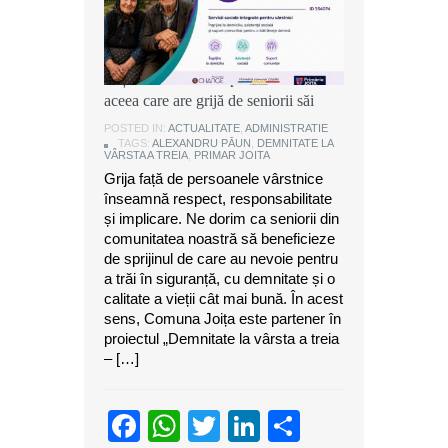
Alexandru Păun, primarul comunei
Joița: O comunitate puternică este
aceea care are grijă de seniorii săi
POSTED IN:
ACTUALITATE
,
ADMINISTRATIE
TAGS:
ALEXANDRU PĂUN
,
DEMNITATE LA
VÂRSTA A TREIA
,
PRIMAR JOITA
Grija față de persoanele vârstnice
înseamnă respect, responsabilitate
și implicare. Ne dorim ca seniorii din
comunitatea noastră să beneficieze
de sprijinul de care au nevoie pentru
a trăi în siguranță, cu demnitate și o
calitate a vieții cât mai bună. În acest
sens, Comuna Joița este partener în
proiectul „Demnitate la vârsta a treia
– […]
Facebook
WhatsApp
Twitter
LinkedIn
Partajeaz