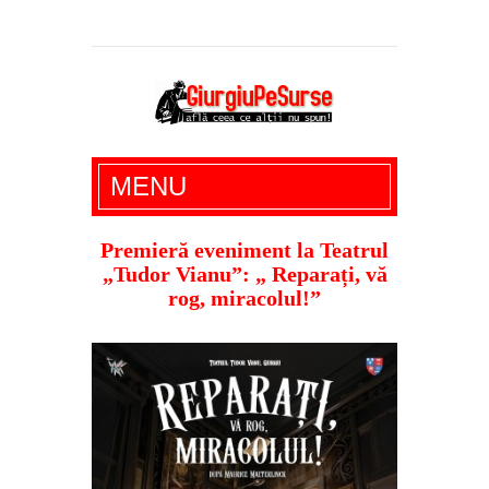
Giurgiu Pe Surse – actualitate giurgiu,
MENU
administratie giurgiu, stiri politice, social
economic, editoriale giurgiu, dezvaluiri,
Premieră eveniment la Teatrul
„Tudor Vianu”: „ Reparați, vă
soc, cancan, stiri locale
rog, miracolul!”