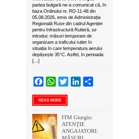
partea bulgară ne-a comunicat că, în
baza Ordinului nr. RD-11-48 din
05.08.2026, emis de Administrația
Regională Ruse din cadrul Agenției
pentru Infrastructură Rutieră, se
introduc măsuri temporare de
organizare a traficului rutier în
situația în care temperatura aerului
depășește 35°C. Astfel, în perioada
[…]
Facebook
WhatsApp
Twitter
LinkedIn
Partajeaz
READ MORE
ITM Giurgiu:
ATENŢIE
ANGAJATORI:
MĂSURI