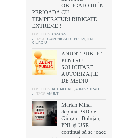
OBLIGATORII ÎN
PERIOADA CU
TEMPERATURI RIDICATE
EXTREME !
POSTED IN:
CANCAN
TAGS:
COMUNICAT DE PRESA
,
ITM
GIURGIU
ANUNȚ PUBLIC
PENTRU
SOLICITARE
AUTORIZAȚIE
DE MEDIU
POSTED IN:
ACTUALITATE
,
ADMINISTRATIE
TAGS:
ANUNT
Marian Mina,
deputat PSD de
Giurgiu: Bolojan,
PNL și USR
continuă să se joace