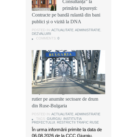
Consultanța” la
Consultanța” la
Consultanța” la
primăria Iepurești:
primăria Iepurești:
primăria Iepurești:
Contracte pe bandă rulantă din bani
Contracte pe bandă rulantă din bani
Contracte pe bandă rulantă din bani
publici și o vizită la DNA
publici și o vizită la DNA
publici și o vizită la DNA
POSTED IN:
POSTED IN:
POSTED IN:
ACTUALITATE
ACTUALITATE
ACTUALITATE
,
,
,
ADMINISTRATIE
ADMINISTRATIE
ADMINISTRATIE
,
,
,
DEZVALUIRI
DEZVALUIRI
DEZVALUIRI
COMMENTS:
COMMENTS:
COMMENTS:
0
0
0
Instituția Prefectului: Măsuri
temporare de organizare a traficului
rutier pe anumite sectoare de drum
din Ruse-Bulgaria
POSTED IN:
ACTUALITATE
,
ADMINISTRATIE
TAGS:
GIURGIU
,
INSTITUTIA
PREFECTULUI
,
RESTRICTII TRAFIC RUSE
În urma informării primite la data de
06.08.2026 de la CCC Giurgiu,