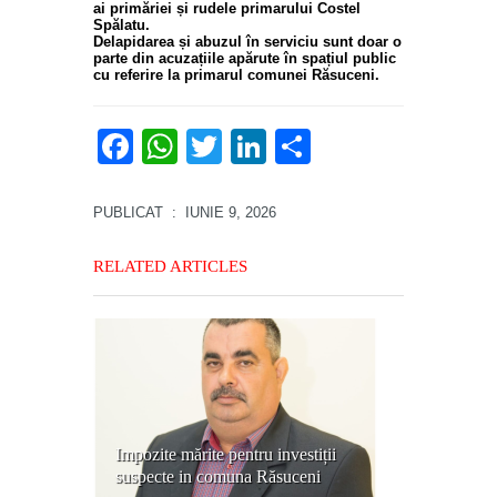
ai primăriei și rudele primarului Costel
Spălatu.
Delapidarea și abuzul în serviciu sunt doar o
parte din acuzațiile apărute în spațiul public
cu referire la primarul comunei Răsuceni.
Facebook
WhatsApp
Twitter
LinkedIn
Partajează
PUBLICAT
: IUNIE 9, 2026
RELATED ARTICLES
Impozite mărite pentru investiții
suspecte in comuna Răsuceni