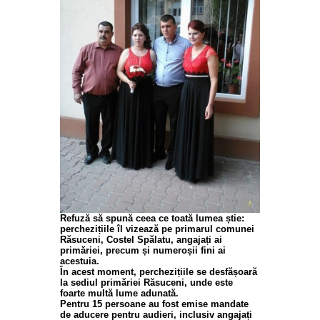
Refuză să spună ceea ce toată lumea știe:
perchezițiile îl vizează pe primarul comunei
Răsuceni, Costel Spălatu, angajați ai
primăriei, precum și numeroșii fini ai
acestuia.
În acest moment, perchezițiile se desfășoară
la sediul primăriei Răsuceni, unde este
foarte multă lume adunată.
Pentru 15 persoane au fost emise mandate
de aducere pentru audieri, inclusiv angajați