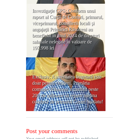
Investigaţie GPS: Conform unui
raport al Curţii de Conturi, primarul,
viceprimarul, consilierii locali şi
angajaţii Primăriei Răsuceni au
beneficiat în anul 2024 de drepturi
salariale nelegale în valoare de
197.998 lei
Exclusiv: Austeritatea bugetară este
doar pentru cetăţeni. Primăria
comunei Răsuceni a cheltuit peste
200 de milioane să repare maşina
condusă de primarul Costel Spălatu!
Post your comments
Your email address will not be published.