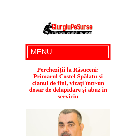
Giurgiu Pe Surse – actualitate giurgiu,
MENU
administratie giurgiu, stiri politice, social
economic, editoriale giurgiu, dezvaluiri,
Percheziții la Răsuceni:
Primarul Costel Spălatu și
soc, cancan, stiri locale
clanul de fini, vizați într-un
dosar de delapidare și abuz în
serviciu