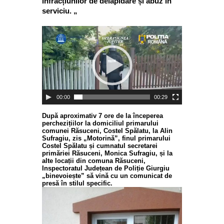
infracțiunilor de delapidare și abuz în
serviciu. „
Player
video
00:00
00:29
După aproximativ 7 ore de la începerea
perchezițiilor la domiciliul primarului
comunei Răsuceni, Costel Spălatu, la Alin
Sufragiu, zis „Motorină”, finul primarului
Costel Spălatu și cumnatul secretarei
primăriei Răsuceni, Monica Sufragiu, și la
alte locații din comuna Răsuceni,
Inspectoratul Județean de Poliție Giurgiu
„binevoiește” să vină cu un comunicat de
presă în stilul specific.