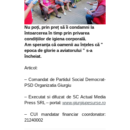
Nu poți, prin preț să îi condamni la
întoarcerea în timp prin privarea
condițiilor de igiena corporală.
Am speranța că oamenii au înțeles că ”
epoca de glorie a aviatorului ” s-a
încheiat.
Articol:
– Comandat de Partidul Social Democrat-
PSD Organizatia Giurgiu
– Executat si difuzat de
SC Actual Media
Press SRL
– portal:
www.giurgiupesurse.ro
– CUI mandatar financiar coordonator:
21240002