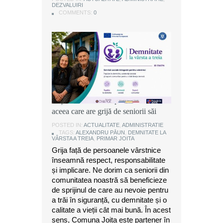
DEZVALUIRI
DEZVALUIRI
DEZVALUIRI
COMMENTS:
COMMENTS:
COMMENTS:
0
0
0
Alexandru Păun, primarul comunei
Joița: O comunitate puternică este
aceea care are grijă de seniorii săi
POSTED IN:
ACTUALITATE
,
ADMINISTRATIE
TAGS:
ALEXANDRU PĂUN
,
DEMNITATE LA
VÂRSTA A TREIA
,
PRIMAR JOITA
Grija față de persoanele vârstnice
înseamnă respect, responsabilitate
și implicare. Ne dorim ca seniorii din
comunitatea noastră să beneficieze
de sprijinul de care au nevoie pentru
a trăi în siguranță, cu demnitate și o
calitate a vieții cât mai bună. În acest
sens, Comuna Joița este partener în