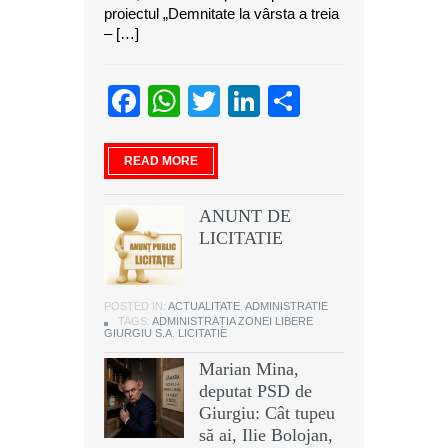
proiectul „Demnitate la vârsta a treia
– […]
Facebook
WhatsApp
Twitter
LinkedIn
Partajeaz
READ MORE
ANUNT DE
LICITATIE
POSTED IN:
ACTUALITATE
,
ADMINISTRATIE
TAGS:
ADMINISTRAȚIA ZONEI LIBERE
GIURGIU S.A
,
LICITATIE
Marian Mina,
deputat PSD de
Giurgiu: Cât tupeu
să ai, Ilie Bolojan,