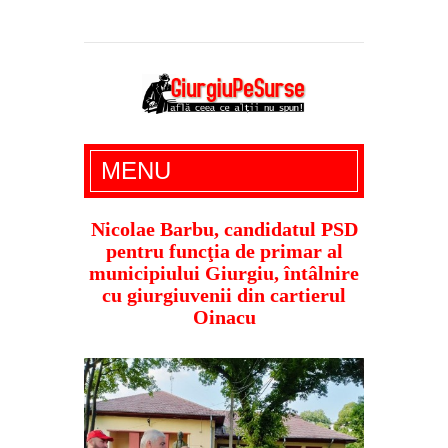
Giurgiu Pe Surse – actualitate giurgiu,
MENU
administratie giurgiu, stiri politice, social
economic, editoriale giurgiu, dezvaluiri,
Nicolae Barbu, candidatul PSD
pentru funcţia de primar al
soc, cancan, stiri locale
municipiului Giurgiu, întâlnire
cu giurgiuvenii din cartierul
Oinacu