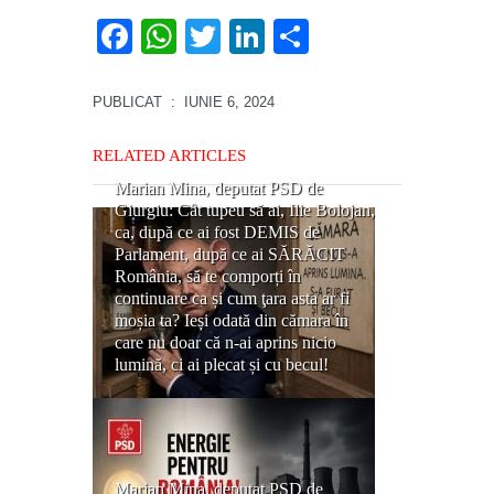
Facebook
WhatsApp
Twitter
LinkedIn
Partajează
PUBLICAT
: IUNIE 6, 2024
RELATED ARTICLES
Marian Mina, deputat PSD de
Giurgiu: Cât tupeu să ai, Ilie Bolojan,
ca, după ce ai fost DEMIS de
Parlament, după ce ai SĂRĂCIT
România, să te comporți în
continuare ca și cum ţara asta ar fi
moșia ta? Ieși odată din cămara în
care nu doar că n-ai aprins nicio
lumină, ci ai plecat și cu becul!
Marian Mina, deputat PSD de