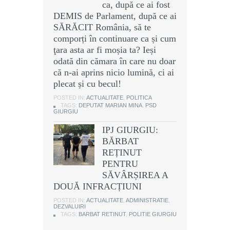
ca, după ce ai fost
DEMIS de Parlament, după ce ai
SĂRĂCIT România, să te
comporți în continuare ca și cum
ţara asta ar fi moșia ta? Ieși
odată din cămara în care nu doar
că n-ai aprins nicio lumină, ci ai
plecat și cu becul!
POSTED IN:
ACTUALITATE
,
POLITICA
TAGS:
DEPUTAT MARIAN MINA
,
PSD
GIURGIU
IPJ GIURGIU:
BĂRBAT
REȚINUT
PENTRU
SĂVÂRȘIREA A
DOUĂ INFRACȚIUNI
POSTED IN:
ACTUALITATE
,
ADMINISTRATIE
,
DEZVALUIRI
TAGS:
BARBAT RETINUT
,
POLITIE GIURGIU