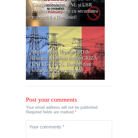
Giurgiu: Bolojan, PNL și USR
continuă să se joace cu securitatea
energetică a României!
Marian Mina, deputat PSD de
Giurgiu: România riscă o CRIZĂ
ENERGETICĂ. Bolojan doar
vorbeşte, PSD acţionează!
Post your comments
Your email address will not be published.
Required fields are marked *