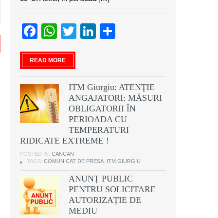
Facebook
WhatsApp
Twitter
LinkedIn
Partajează
READ MORE
ITM Giurgiu: ATENŢIE
ANGAJATORI: MĂSURI
OBLIGATORII ÎN
PERIOADA CU
TEMPERATURI
RIDICATE EXTREME !
POSTED IN:
CANCAN
TAGS:
COMUNICAT DE PRESA
,
ITM GIURGIU
ANUNȚ PUBLIC
PENTRU SOLICITARE
AUTORIZAȚIE DE
MEDIU