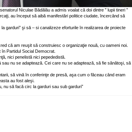
senatorul Niculae Bădălău a admis voalat că doi dintre ” lupii tineri ”
caţi, au început să aibă manifestări politice ciudate, încercând să
la garduri” şi să – si canalizeze eforturile în realizarea de proiecte
cred că am reuşit să construiesc o organizaţie nouă, cu oameni noi.
nt în Partidul Social Democrat.
ă, nici penelistă nici pepededistă.
ă sau nu se adaptează. Cei care nu se adaptează, să fie sănătoşi, să
ntarii, să vină în conferinţe de presă, aşa cum o făceau când eram
asta au fost aleşi.
, nu să facă circ la garduri sau sub garduri”