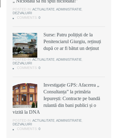
„ Niciodată să nu spui niciodată!”
POSTED IN:
ACTUALITATE
,
ADMINISTRATIE
,
DEZVALUIRI
COMMENTS:
0
Surse: Patru polițiști de la
Penitenciarul Giurgiu, reținuți
după ce ar fi bătut un deținut
POSTED IN:
ACTUALITATE
,
ADMINISTRATIE
,
DEZVALUIRI
COMMENTS:
0
Investigație GPS: Afacerea „
Consultanța” la primăria
Iepurești: Contracte pe bandă
rulantă din bani publici și o
vizită la DNA
POSTED IN:
ACTUALITATE
,
ADMINISTRATIE
,
DEZVALUIRI
COMMENTS:
0