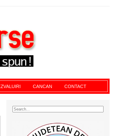
le giurgiu, dezvaluiri, soc, cancan, stiri locale
ZVALUIRI
CANCAN
CONTACT