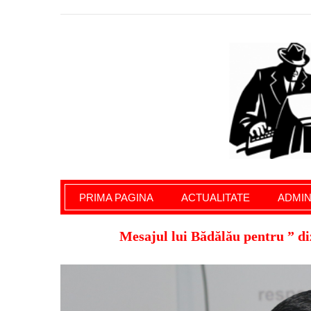
Giurgiu Pe Surse – actualitate giurgiu, admini
PRIMA PAGINA
ACTUALITATE
ADMIN
Mesajul lui Bădălău pentru ” di