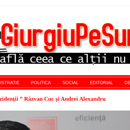
stratie giurgiu, stiri politice, social economic, editoria
ISTRATIE
POLITICA
SOCIAL
EDITORIAL
DE
zidenţii ” Răzvan Cuc şi Andrei Alexandru