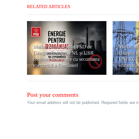
RELATED ARTICLES
Marian Mina, deputat PSD de
Marian Mi
Giurgiu: Bolojan, PNL și USR
Giurgiu: 
continuă să se joace cu securitatea
ENERGETI
energetică a României!
vorbeşte,
Post your comments
Your email address will not be published. Required fields are 