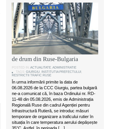
Instituția Prefectului: Măsuri
temporare de organizare a
traficului rutier pe anumite sectoare
de drum din Ruse-Bulgaria
POSTED IN:
ACTUALITATE
,
ADMINISTRATIE
TAGS:
GIURGIU
,
INSTITUTIA PREFECTULUI
,
RESTRICTII TRAFIC RUSE
În urma informării primite la data de
06.08.2026 de la CCC Giurgiu, partea bulgară
ne-a comunicat că, în baza Ordinului nr. RD-
11-48 din 05.08.2026, emis de Administrația
Regională Ruse din cadrul Agenției pentru
Infrastructură Rutieră, se introduc măsuri
temporare de organizare a traficului rutier în
situația în care temperatura aerului depășește
35°C. Astfel, în perioada […]