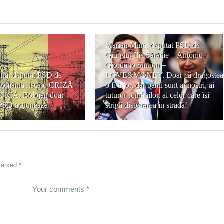
Marian Mina, deputat PSD de
Giurgiu: Ilie Sărăcie + Antonio
Giordano Simion =
na, deputat PSD de
LOVE&MONEY. Doar că dragostea
România riscă o CRIZĂ
o fi a lor, dar banii sunt ai noştri, ai
CĂ. Bolojan doar
tuturor românilor, ai celor care îşi
 PSD acţionează!
strigă disperarea în stradă!
marked *