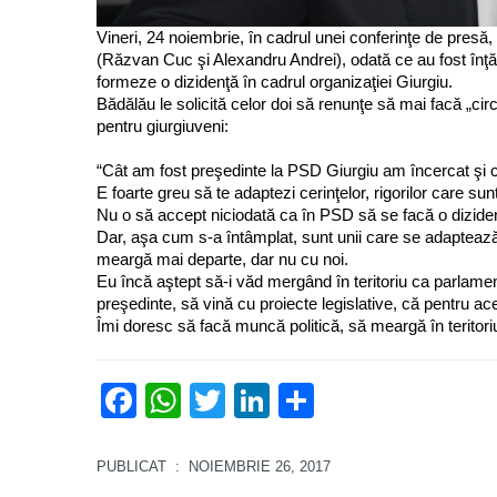
Vineri, 24 noiembrie, în cadrul unei conferinţe de presă, 
(Răzvan Cuc şi Alexandru Andrei), odată ce au fost înţăr
formeze o dizidenţă în cadrul organizaţiei Giurgiu.
Bădălău le solicită celor doi să renunţe să mai facă „circ 
pentru giurgiuveni:
“Cât am fost preşedinte la PSD Giurgiu am încercat şi 
E foarte greu să te adaptezi cerinţelor, rigorilor care su
Nu o să accept niciodată ca în PSD să se facă o dizidenţ
Dar, aşa cum s-a întâmplat, sunt unii care se adapteaz
meargă mai departe, dar nu cu noi.
Eu încă aştept să-i văd mergând în teritoriu ca parlame
preşedinte, să vină cu proiecte legislative, că pentru ace
Îmi doresc să facă muncă politică, să meargă în teritoriu
Facebook
WhatsApp
Twitter
LinkedIn
Partajează
PUBLICAT
: NOIEMBRIE 26, 2017