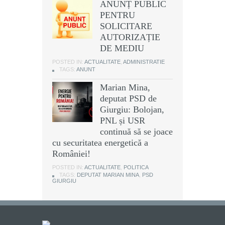
ANUNȚ PUBLIC
PENTRU
SOLICITARE
AUTORIZAȚIE
DE MEDIU
POSTED IN:
ACTUALITATE
,
ADMINISTRATIE
TAGS:
ANUNT
Marian Mina,
deputat PSD de
Giurgiu: Bolojan,
PNL și USR
continuă să se joace
cu securitatea energetică a
României!
POSTED IN:
ACTUALITATE
,
POLITICA
TAGS:
DEPUTAT MARIAN MINA
,
PSD
GIURGIU