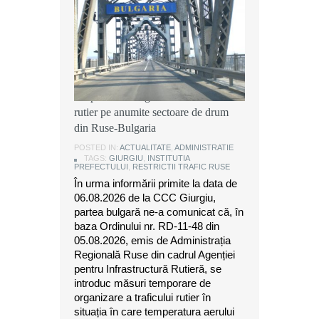
Instituția Prefectului: Măsuri
temporare de organizare a traficului
rutier pe anumite sectoare de drum
din Ruse-Bulgaria
POSTED IN:
ACTUALITATE
,
ADMINISTRATIE
TAGS:
GIURGIU
,
INSTITUTIA
PREFECTULUI
,
RESTRICTII TRAFIC RUSE
În urma informării primite la data de
06.08.2026 de la CCC Giurgiu,
partea bulgară ne-a comunicat că, în
baza Ordinului nr. RD-11-48 din
05.08.2026, emis de Administrația
Regională Ruse din cadrul Agenției
pentru Infrastructură Rutieră, se
introduc măsuri temporare de
organizare a traficului rutier în
situația în care temperatura aerului