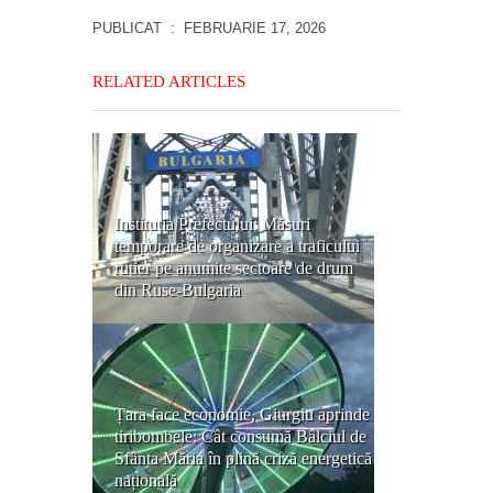
PUBLICAT
: FEBRUARIE 17, 2026
RELATED ARTICLES
Instituția Prefectului: Măsuri
temporare de organizare a traficului
rutier pe anumite sectoare de drum
din Ruse-Bulgaria
Țara face economie, Giurgiu aprinde
tiribombele: Cât consumă Bâlciul de
Sfânta Măria în plină criză energetică
națională