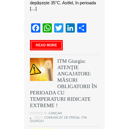
depășește 35°C. Astfel, în perioada
[…]
Facebook
WhatsApp
Twitter
LinkedIn
Partajeaz
READ MORE
ITM Giurgiu:
ATENŢIE
ANGAJATORI:
MĂSURI
OBLIGATORII ÎN
PERIOADA CU
TEMPERATURI RIDICATE
EXTREME !
POSTED IN:
CANCAN
TAGS:
COMUNICAT DE PRESA
,
ITM
GIURGIU