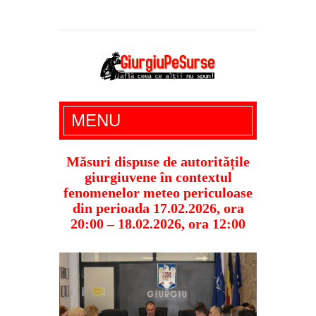
Giurgiu Pe Surse – actualitate giurgiu,
MENU
administratie giurgiu, stiri politice, social
economic, editoriale giurgiu, dezvaluiri,
Măsuri dispuse de autoritățile
giurgiuvene în contextul
soc, cancan, stiri locale
fenomenelor meteo periculoase
din perioada 17.02.2026, ora
20:00 – 18.02.2026, ora 12:00