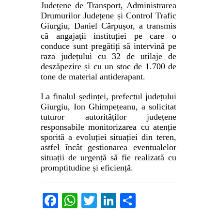
Județene de Transport, Administrarea
Drumurilor Județene și Control Trafic
Giurgiu, Daniel Cărpușor, a transmis
că angajații instituției pe care o
conduce sunt pregătiți să intervină pe
raza județului cu 32 de utilaje de
deszăpezire și cu un stoc de 1.700 de
tone de material antiderapant.
La finalul ședinței, prefectul județului
Giurgiu, Ion Ghimpețeanu, a solicitat
tuturor autorităților județene
responsabile monitorizarea cu atenție
sporită a evoluției situației din teren,
astfel încât gestionarea eventualelor
situații de urgență să fie realizată cu
promptitudine și eficiență.
Facebook
WhatsApp
Twitter
LinkedIn
Partajează