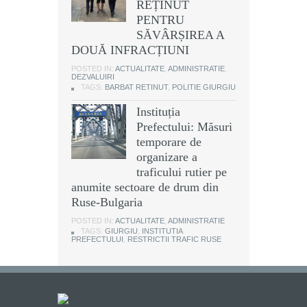
REȚINUT
PENTRU
SĂVÂRȘIREA A
DOUĂ INFRACȚIUNI
POSTED IN:
ACTUALITATE
,
ADMINISTRATIE
,
DEZVALUIRI
TAGS:
BARBAT RETINUT
,
POLITIE GIURGIU
Instituția
Prefectului: Măsuri
temporare de
organizare a
traficului rutier pe
anumite sectoare de drum din
Ruse-Bulgaria
POSTED IN:
ACTUALITATE
,
ADMINISTRATIE
TAGS:
GIURGIU
,
INSTITUTIA
PREFECTULUI
,
RESTRICTII TRAFIC RUSE