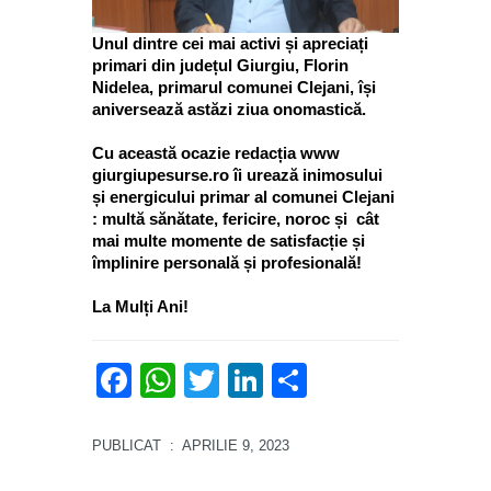
Unul dintre cei mai activi și apreciați
primari din județul Giurgiu, Florin
Nidelea, primarul comunei Clejani, își
aniversează astăzi ziua onomastică.
Cu această ocazie redacția www
giurgiupesurse.ro îi urează inimosului
și energicului primar al comunei Clejani
: multă sănătate, fericire, noroc și cât
mai multe momente de satisfacție și
împlinire personală și profesională!
La Mulți Ani!
Facebook
WhatsApp
Twitter
LinkedIn
Partajează
PUBLICAT
: APRILIE 9, 2023