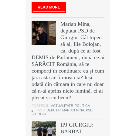
READ MORE
Marian Mina,
deputat PSD de
Giurgiu: Cât tupeu
să ai, Ilie Bolojan,
ca, după ce ai fost
DEMIS de Parlament, după ce ai
SĂRĂCIT România, să te
comporți în continuare ca și cum
ţara asta ar fi moșia ta? Ieși
odată din cămara în care nu doar
că n-ai aprins nicio lumină, ci ai
plecat și cu becul!
POSTED IN:
ACTUALITATE
,
POLITICA
TAGS:
DEPUTAT MARIAN MINA
,
PSD
GIURGIU
IPJ GIURGIU:
BĂRBAT