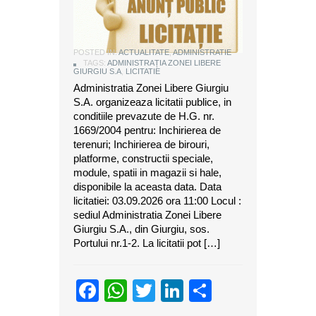
ANUNT DE LICITATIE
POSTED IN:
ACTUALITATE
,
ADMINISTRATIE
TAGS:
ADMINISTRAȚIA ZONEI LIBERE
GIURGIU S.A
,
LICITATIE
Administratia Zonei Libere Giurgiu
S.A. organizeaza licitatii publice, in
conditiile prevazute de H.G. nr.
1669/2004 pentru: Inchirierea de
terenuri; Inchirierea de birouri,
platforme, constructii speciale,
module, spatii in magazii si hale,
disponibile la aceasta data. Data
licitatiei: 03.09.2026 ora 11:00 Locul :
sediul Administratia Zonei Libere
Giurgiu S.A., din Giurgiu, sos.
Portului nr.1-2. La licitatii pot […]
Facebook
WhatsApp
Twitter
LinkedIn
Partajeaz