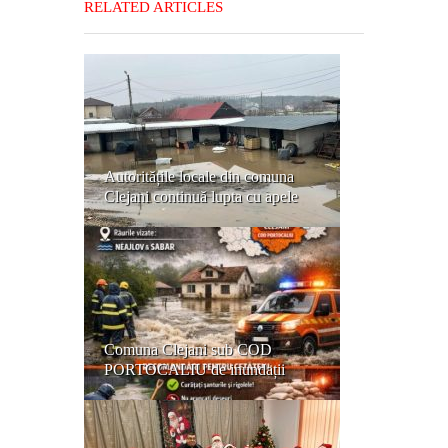
RELATED ARTICLES
Autoritățile locale din comuna
Clejani continuă lupta cu apele
Comuna Clejani sub COD
PORTOCALIU de inundații