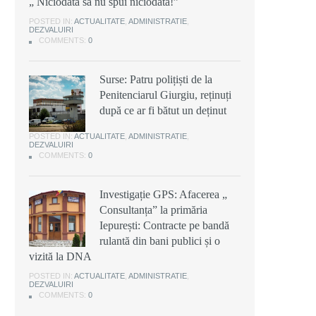
„ Niciodată să nu spui niciodată!”
POSTED IN:
ACTUALITATE
,
ADMINISTRATIE
,
DEZVALUIRI
,
COMMENTS:
0
Surse: Patru polițiști de la
Penitenciarul Giurgiu, reținuți
după ce ar fi bătut un deținut
POSTED IN:
ACTUALITATE
,
ADMINISTRATIE
,
DEZVALUIRI
COMMENTS:
0
Investigație GPS: Afacerea „
Consultanța” la primăria
Iepurești: Contracte pe bandă
rulantă din bani publici și o
vizită la DNA
POSTED IN:
ACTUALITATE
,
ADMINISTRATIE
,
DEZVALUIRI
COMMENTS:
0