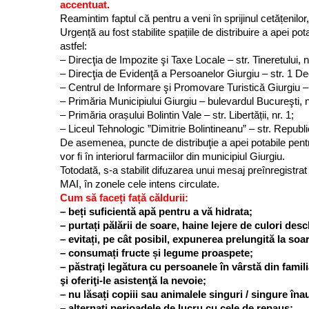
accentuat.
Reamintim faptul că pentru a veni în sprijinul cetățenilor
Urgență au fost stabilite spațiile de distribuire a apei p
astfel:
– Direcţia de Impozite şi Taxe Locale – str. Tineretului, n
– Direcţia de Evidenţă a Persoanelor Giurgiu – str. 1 D
– Centrul de Informare şi Promovare Turistică Giurgiu –
– Primăria Municipiului Giurgiu – bulevardul Bucureşti, n
– Primăria orașului Bolintin Vale – str. Libertății, nr. 1;
– Liceul Tehnologic ”Dimitrie Bolintineanu” – str. Republici
De asemenea, puncte de distribuţie a apei potabile pentru
vor fi în interiorul farmaciilor din municipiul Giurgiu.
Totodată, s-a stabilit difuzarea unui mesaj preînregistra
MAI, în zonele cele intens circulate.
Cum să faceți față căldurii:
– beți suficientă apă pentru a vă hidrata;
– purtați pălării de soare, haine lejere de culori desc
– evitați, pe cât posibil, expunerea prelungită la soa
– consumați fructe și legume proaspete;
– păstraţi legătura cu persoanele în vârstă din fami
şi oferiţi-le asistenţă la nevoie;
– nu lăsați copiii sau animalele singuri / singure în
– ️alternați perioadele de lucru cu cele de repaus;