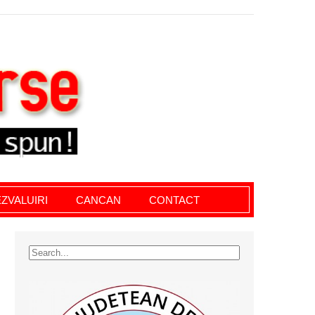
le giurgiu, dezvaluiri, soc, cancan, stiri locale
ZVALUIRI
CANCAN
CONTACT