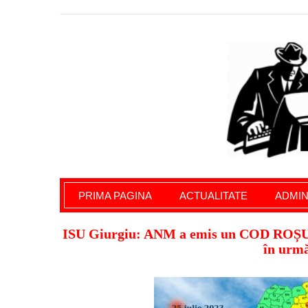
Giurgiu Pe Surse – actualitate giurgiu, admini
PRIMA PAGINA
ACTUALITATE
ADMIN
ISU Giurgiu: ANM a emis un COD ROȘU de
în urmă