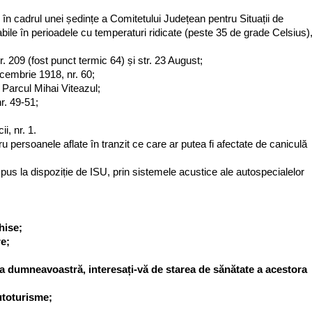
, în cadrul unei ședințe a Comitetului Județean pentru Situații de
otabile în perioadele cu temperaturi ridicate (peste 35 de grade Celsius)
r. 209 (fost punct termic 64) și str. 23 August;
ecembrie 1918, nr. 60;
 Parcul Mihai Viteazul;
r. 49-51;
i, nr. 1.
 persoanele aflate în tranzit ce care ar putea fi afectate de caniculă
t pus la dispoziție de ISU, prin sistemele acustice ale autospecialelor
hise;
re;
lia dumneavoastră, interesați-vă de starea de sănătate a acestora
autoturisme;