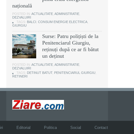
națională
POSTED IN:
ACTUALITATE
,
ADMINISTRATIE
,
DEZVALUIRI
TAGS:
BALCI
,
CONSUM ENERGIE ELECTRICA
,
GIURGIU
Surse: Patru polițiști de la
Penitenciarul Giurgiu,
reținuți după ce ar fi bătut
un deținut
POSTED IN:
ACTUALITATE
,
ADMINISTRATIE
,
DEZVALUIRI
TAGS:
DETINUT BATUT
,
PENITENCIARUL GIURGIU
,
RETINERI
ri
Editorial
Politica
Social
Contact