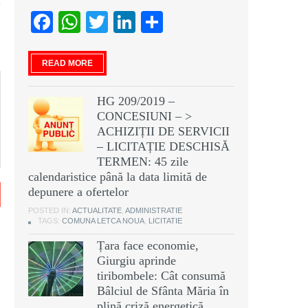
Facebook
WhatsApp
Twitter
LinkedIn
Partajează
READ MORE
HG 209/2019 –
CONCESIUNI – >
ACHIZIȚII DE SERVICII
– LICITAȚIE DESCHISĂ
TERMEN: 45 zile
calendaristice până la data limită de
depunere a ofertelor
POSTED IN:
ACTUALITATE
,
ADMINISTRATIE
TAGS:
COMUNA LETCA NOUA
,
LICITATIE
Țara face economie,
Giurgiu aprinde
tiribombele: Cât consumă
Bâlciul de Sfânta Măria în
plină criză energetică