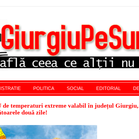
stratie giurgiu, stiri politice, social economic, editoria
ISTRATIE
POLITICA
SOCIAL
EDITORIAL
DE
 temperaturi extreme valabil în județul Giurgiu,
toarele două zile!