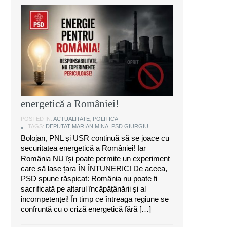
Marian Mina, deputat PSD de
Giurgiu: Bolojan, PNL și USR
continuă să se joace cu securitatea
energetică a României!
POSTED IN:
ACTUALITATE
,
POLITICA
TAGS:
DEPUTAT MARIAN MINA
,
PSD GIURGIU
Bolojan, PNL și USR continuă să se joace cu
securitatea energetică a României! Iar
România NU își poate permite un experiment
care să lase țara ÎN ÎNTUNERIC! De aceea,
PSD spune răspicat: România nu poate fi
sacrificată pe altarul încăpățânării și al
incompetenței! În timp ce întreaga regiune se
confruntă cu o criză energetică fără […]