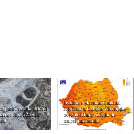
.
Instituția Prefectului: Caniculă
ol găsit în mâl la piciorul
sufocantă în Giurgiu: Vin nopțile
zetz , după scăderea
tropicale! Harta valorilor de
apei
temperatura aerului