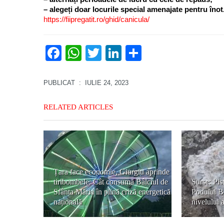
– alegeți doar locurile special amenajate pentru înot
https://fiipregatit.ro/ghid/canicula/
Facebook
WhatsApp
Twitter
LinkedIn
Partajează
PUBLICAT
: IULIE 24, 2023
RELATED ARTICLES
Țara face economie, Giurgiu aprinde
tiribombele: Cât consumă Bâlciul de
Surse: Pist
Sfânta Măria în plină criză energetică
Podului Bi
națională
nivelului 