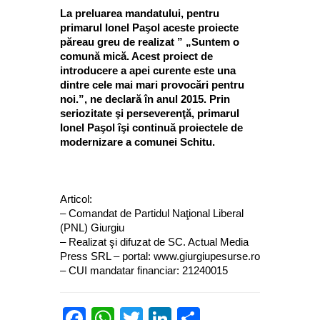
La preluarea mandatului, pentru
primarul Ionel Paşol aceste proiecte
păreau greu de realizat ” „Suntem o
comună mică. Acest proiect de
introducere a apei curente este una
dintre cele mai mari provocări pentru
noi.”, ne declară în anul 2015. Prin
seriozitate şi perseverenţă, primarul
Ionel Paşol îşi continuă proiectele de
modernizare a comunei Schitu.
Articol:
– Comandat de Partidul Naţional Liberal
(PNL) Giurgiu
– Realizat şi difuzat de SC. Actual Media
Press SRL – portal: www.giurgiupesurse.ro
– CUI mandatar financiar: 21240015
Facebook
WhatsApp
Twitter
LinkedIn
Partajează