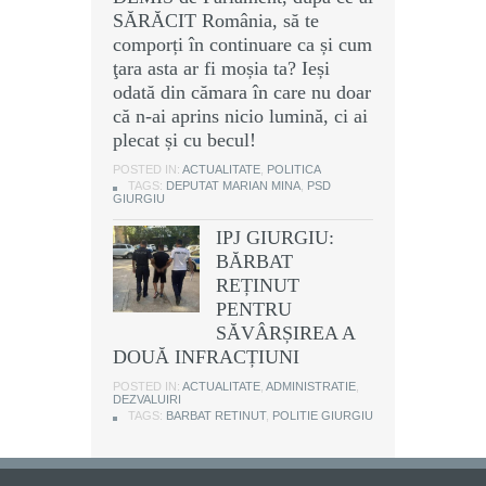
SĂRĂCIT România, să te
comporți în continuare ca și cum
ţara asta ar fi moșia ta? Ieși
odată din cămara în care nu doar
că n-ai aprins nicio lumină, ci ai
plecat și cu becul!
POSTED IN:
ACTUALITATE
,
POLITICA
TAGS:
DEPUTAT MARIAN MINA
,
PSD
GIURGIU
IPJ GIURGIU:
BĂRBAT
REȚINUT
PENTRU
SĂVÂRȘIREA A
DOUĂ INFRACȚIUNI
POSTED IN:
ACTUALITATE
,
ADMINISTRATIE
,
DEZVALUIRI
TAGS:
BARBAT RETINUT
,
POLITIE GIURGIU