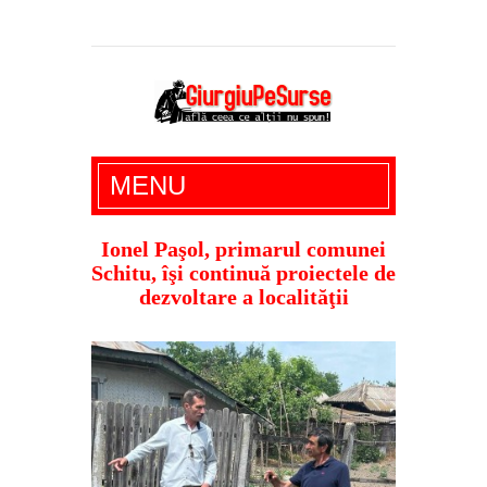
Giurgiu Pe Surse – actualitate giurgiu,
MENU
administratie giurgiu, stiri politice, social
economic, editoriale giurgiu, dezvaluiri,
Ionel Paşol, primarul comunei
Schitu, îşi continuă proiectele de
soc, cancan, stiri locale
dezvoltare a localităţii