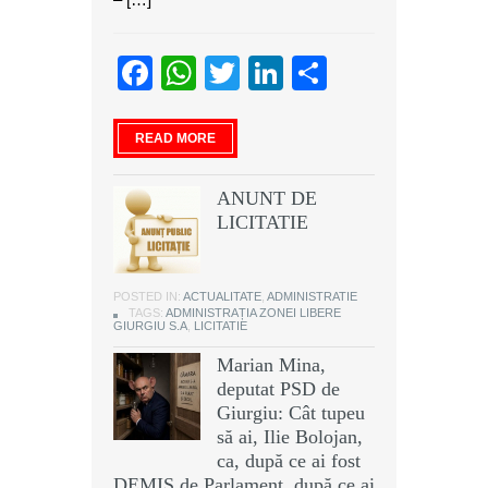
Facebook
WhatsApp
Twitter
LinkedIn
Partajeaz
READ MORE
ANUNT DE
LICITATIE
POSTED IN:
ACTUALITATE
,
ADMINISTRATIE
TAGS:
ADMINISTRAȚIA ZONEI LIBERE
GIURGIU S.A
,
LICITATIE
Marian Mina,
deputat PSD de
Giurgiu: Cât tupeu
să ai, Ilie Bolojan,
ca, după ce ai fost
DEMIS de Parlament, după ce ai