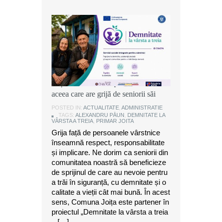
Alexandru Păun, primarul comunei
Joița: O comunitate puternică este
aceea care are grijă de seniorii săi
POSTED IN:
ACTUALITATE
,
ADMINISTRATIE
TAGS:
ALEXANDRU PĂUN
,
DEMNITATE LA
VÂRSTA A TREIA
,
PRIMAR JOITA
Grija față de persoanele vârstnice
înseamnă respect, responsabilitate
și implicare. Ne dorim ca seniorii din
comunitatea noastră să beneficieze
de sprijinul de care au nevoie pentru
a trăi în siguranță, cu demnitate și o
calitate a vieții cât mai bună. În acest
sens, Comuna Joița este partener în
proiectul „Demnitate la vârsta a treia
– […]