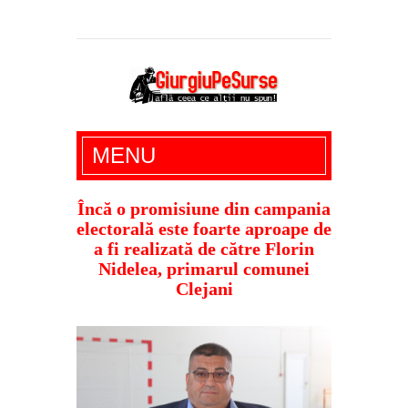
Giurgiu Pe Surse – actualitate giurgiu,
MENU
administratie giurgiu, stiri politice, social
economic, editoriale giurgiu, dezvaluiri,
Încă o promisiune din campania
electorală este foarte aproape de
soc, cancan, stiri locale
a fi realizată de către Florin
Nidelea, primarul comunei
Clejani