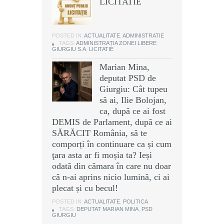
LICITATIE
POSTED IN:
ACTUALITATE
,
ADMINISTRATIE
TAGS:
ADMINISTRAȚIA ZONEI LIBERE
GIURGIU S.A
,
LICITATIE
Marian Mina,
deputat PSD de
Giurgiu: Cât tupeu
să ai, Ilie Bolojan,
ca, după ce ai fost
DEMIS de Parlament, după ce ai
SĂRĂCIT România, să te
comporți în continuare ca și cum
ţara asta ar fi moșia ta? Ieși
odată din cămara în care nu doar
că n-ai aprins nicio lumină, ci ai
plecat și cu becul!
POSTED IN:
ACTUALITATE
,
POLITICA
TAGS:
DEPUTAT MARIAN MINA
,
PSD
GIURGIU