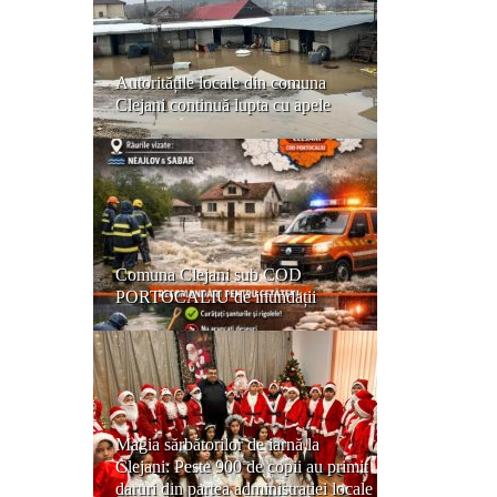
Autoritățile locale din comuna
Clejani continuă lupta cu apele
Comuna Clejani sub COD
PORTOCALIU de inundații
Magia sărbătorilor de iarnă la
Clejani: Peste 900 de copii au primit
daruri din partea administrației locale