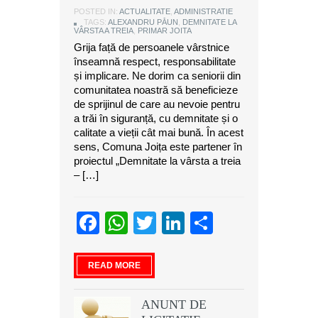
POSTED IN:
ACTUALITATE
,
ADMINISTRATIE
TAGS:
ALEXANDRU PĂUN
,
DEMNITATE LA
VÂRSTA A TREIA
,
PRIMAR JOITA
Grija față de persoanele vârstnice
înseamnă respect, responsabilitate
și implicare. Ne dorim ca seniorii din
comunitatea noastră să beneficieze
de sprijinul de care au nevoie pentru
a trăi în siguranță, cu demnitate și o
calitate a vieții cât mai bună. În acest
sens, Comuna Joița este partener în
proiectul „Demnitate la vârsta a treia
– […]
Facebook
WhatsApp
Twitter
LinkedIn
Partajeaz
READ MORE
ANUNT DE