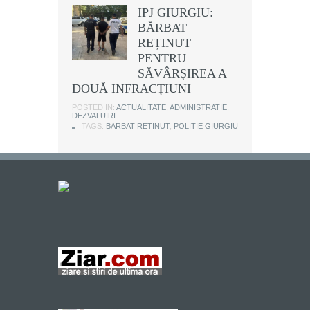
IPJ GIURGIU:
BĂRBAT
REȚINUT
PENTRU
SĂVÂRȘIREA A
DOUĂ INFRACȚIUNI
POSTED IN:
ACTUALITATE
,
ADMINISTRATIE
,
DEZVALUIRI
TAGS:
BARBAT RETINUT
,
POLITIE GIURGIU