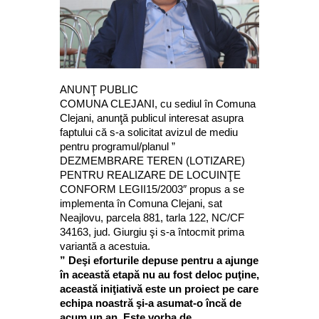
ANUNŢ PUBLIC
COMUNA CLEJANI, cu sediul în Comuna
Clejani, anunţă publicul interesat asupra
faptului că s-a solicitat avizul de mediu
pentru programul/planul ”
DEZMEMBRARE TEREN (LOTIZARE)
PENTRU REALIZARE DE LOCUINŢE
CONFORM LEGII15/2003″ propus a se
implementa în Comuna Clejani, sat
Neajlovu, parcela 881, tarla 122, NC/CF
34163, jud. Giurgiu şi s-a întocmit prima
variantă a acestuia.
” Deşi eforturile depuse pentru a ajunge
în această etapă nu au fost deloc puţine,
această iniţiativă este un proiect pe care
echipa noastră şi-a asumat-o încă de
acum un an. Este vorba de