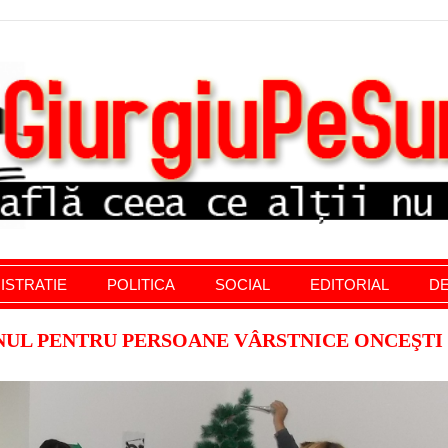
stratie giurgiu, stiri politice, social economic, editoria
ISTRATIE
POLITICA
SOCIAL
EDITORIAL
DE
NUL PENTRU PERSOANE VÂRSTNICE ONCEŞTI