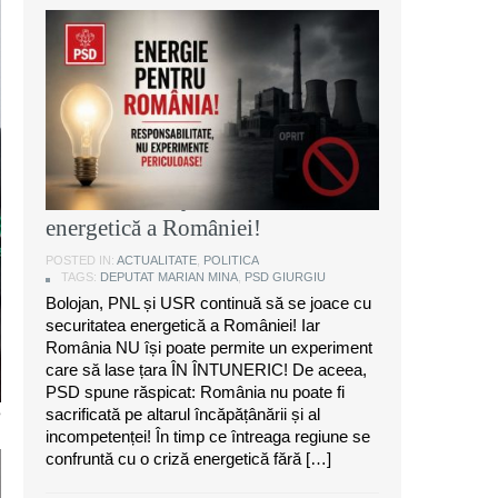
Marian Mina, deputat PSD de
Giurgiu: Bolojan, PNL și USR
continuă să se joace cu securitatea
energetică a României!
POSTED IN:
ACTUALITATE
,
POLITICA
TAGS:
DEPUTAT MARIAN MINA
,
PSD GIURGIU
Bolojan, PNL și USR continuă să se joace cu
securitatea energetică a României! Iar
România NU își poate permite un experiment
care să lase țara ÎN ÎNTUNERIC! De aceea,
PSD spune răspicat: România nu poate fi
e
sacrificată pe altarul încăpățânării și al
incompetenței! În timp ce întreaga regiune se
confruntă cu o criză energetică fără […]