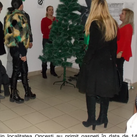
in localitatea Onceşti au primit oaspeți în data de 1