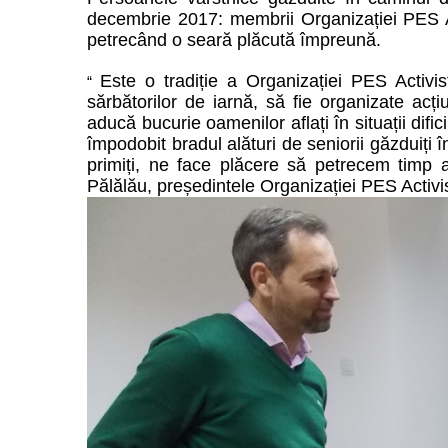
decembrie 2017: membrii Organizației PES Acti
petrecând o seară pl
ă
cută împreună.
Este o tradiție a Organizației PES Activi
“
sărbătorilor de iarnă, să fie organizate acț
aducă bucurie oamenilor aflați în situații difi
împodobit bradul alături de seniorii găzduiți
primiți, ne face plăcere să petrecem timp a
Pălălău, președintele Organiza
ț
iei PES Activi