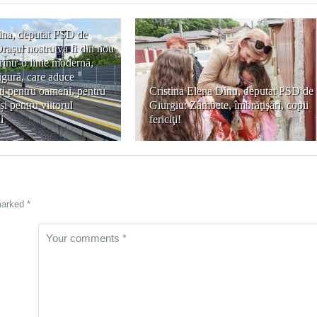
na, deputat PSD de
rașul nostru va fi din nou
rintr-o linie modernă,
sigură, care aduce
ți pentru oameni, pentru
Cristina Elena Dinu, deputat PSD de
i pentru viitorul
Giurgiu: Zâmbete, îmbrăţişări, copii
i
fericiţi!
marked *