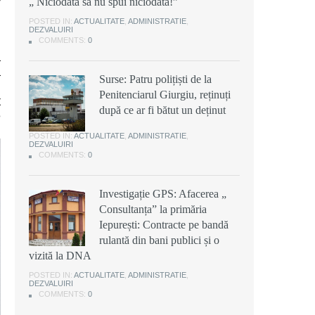
„ Niciodată să nu spui niciodată!”
i
POSTED IN:
ACTUALITATE
,
ADMINISTRATIE
,
DEZVALUIRI
COMMENTS:
0
a
ă
Surse: Patru polițiști de la
u
Penitenciarul Giurgiu, reținuți
t
după ce ar fi bătut un deținut
e
POSTED IN:
ACTUALITATE
,
ADMINISTRATIE
,
DEZVALUIRI
COMMENTS:
0
Investigație GPS: Afacerea „
Consultanța” la primăria
Iepurești: Contracte pe bandă
rulantă din bani publici și o
vizită la DNA
POSTED IN:
ACTUALITATE
,
ADMINISTRATIE
,
DEZVALUIRI
COMMENTS:
0