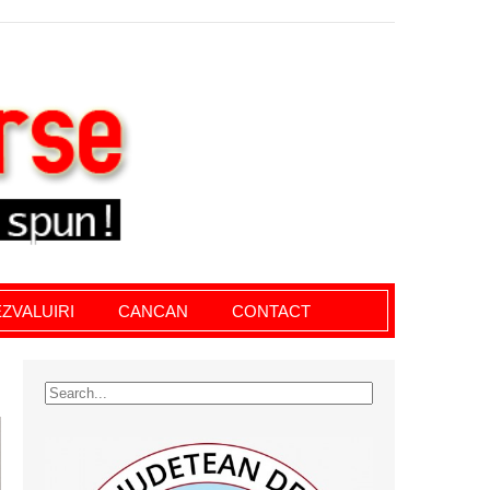
le giurgiu, dezvaluiri, soc, cancan, stiri locale
ZVALUIRI
CANCAN
CONTACT