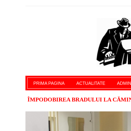
Giurgiu Pe Surse – actualitate giurgiu, admini
PRIMA PAGINA
ACTUALITATE
ADMIN
ÎMPODOBIREA BRADULUI LA CĂMI