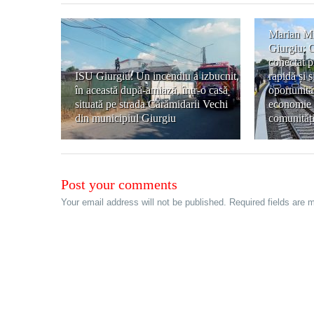
Marian Mi
Giurgiu: O
conectat p
ISU Giurgiu: Un incendiu a izbucnit,
rapidă și 
în această după-amiază, într-o casă
oportunită
situată pe strada Cărămidarii Vechi
economie ș
din municipiul Giurgiu
comunități
Post your comments
Your email address will not be published. Required fields are 