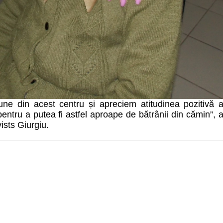
bune din acest centru și apreciem atitudinea pozitivă 
entru a putea fi astfel aproape de bătrânii din c
ă
min”, 
sts Giurgiu.