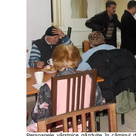
Persoanele vârstnice găzduite în căminul d