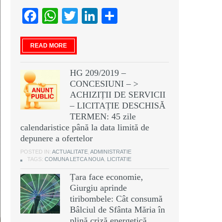
Facebook
WhatsApp
Twitter
LinkedIn
Partajează
READ MORE
HG 209/2019 –
CONCESIUNI – >
ACHIZIȚII DE SERVICII
– LICITAȚIE DESCHISĂ
TERMEN: 45 zile
calendaristice până la data limită de
depunere a ofertelor
POSTED IN:
ACTUALITATE
,
ADMINISTRATIE
TAGS:
COMUNA LETCA NOUA
,
LICITATIE
Țara face economie,
Giurgiu aprinde
tiribombele: Cât consumă
Bâlciul de Sfânta Măria în
plină criză energetică