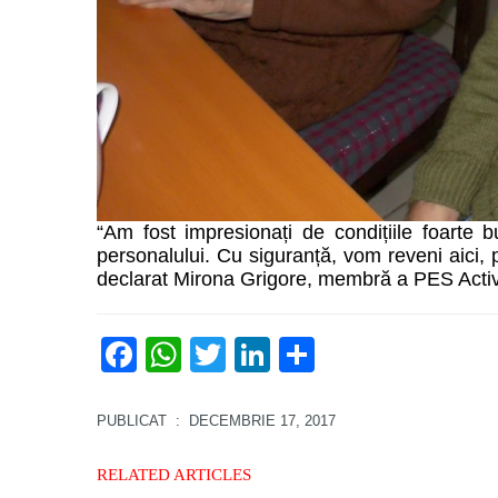
“Am fost impresionați de condițiile foarte 
personalului. Cu siguranță, vom reveni aici, p
declarat Mirona Grigore, membră a PES Activi
Facebook
WhatsApp
Twitter
LinkedIn
Partajează
PUBLICAT
: DECEMBRIE 17, 2017
RELATED ARTICLES