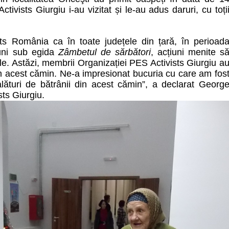
vists Giurgiu i-au vizitat și le-au adus daruri, cu toți
sts România ca în toate județele din țară, în perioad
iuni sub egida
Zâmbetul de sărbători
, acțiuni menite s
cile. Astăzi, membrii Organizației PES Activists Giurgiu a
 în acest cămin. Ne-a impresionat bucuria cu care am fos
lături de bătrânii din acest cămin”, a declarat Georg
sts Giurgiu.