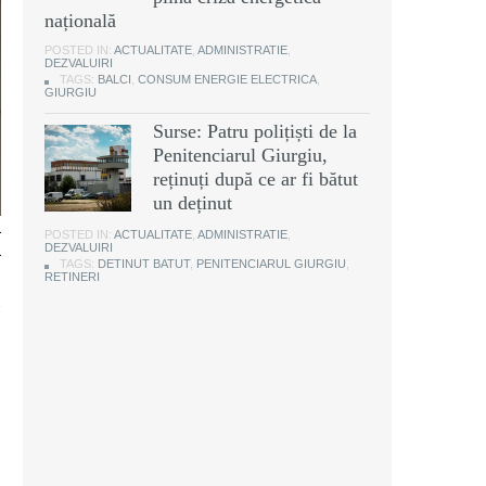
națională
POSTED IN:
ACTUALITATE
,
ADMINISTRATIE
,
DEZVALUIRI
TAGS:
BALCI
,
CONSUM ENERGIE ELECTRICA
,
GIURGIU
Surse: Patru polițiști de la
Penitenciarul Giurgiu,
reținuți după ce ar fi bătut
un deținut
a
POSTED IN:
ACTUALITATE
,
ADMINISTRATIE
,
a
DEZVALUIRI
TAGS:
DETINUT BATUT
,
PENITENCIARUL GIURGIU
,
RETINERI