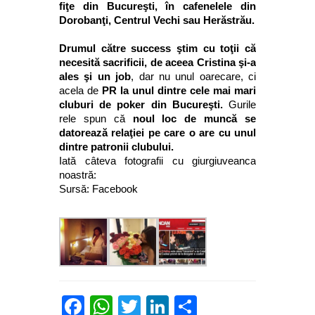
fiţe din Bucureşti, în cafenelele din
Dorobanţi, Centrul Vechi sau Herăstrău.
Drumul către success ştim cu toţii că
necesită sacrificii, de aceea Cristina şi-a
ales şi un job
, dar nu unul oarecare, ci
acela de
PR la unul dintre cele mai mari
cluburi de poker din Bucureşti.
Gurile
rele spun că
noul loc de muncă se
datorează relaţiei pe care o are cu unul
dintre patronii clubului.
Iată câteva fotografii cu giurgiuveanca
noastră:
Sursă: Facebook
Facebook
WhatsApp
Twitter
LinkedIn
Partajează