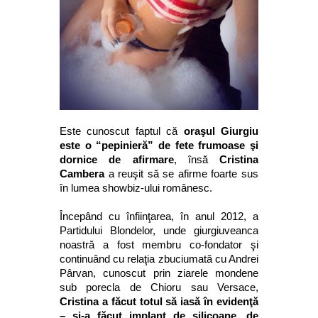
Este cunoscut faptul că
oraşul Giurgiu
este o “pepinieră” de fete frumoase şi
dornice de afirmare
, însă
Cristina
Cambera
a reuşit să se afirme foarte sus
în lumea showbiz-ului românesc.
Începând cu înfiinţarea, în anul 2012, a
Partidului Blondelor, unde giurgiuveanca
noastră a fost membru co-fondator şi
continuând cu relaţia zbuciumată cu Andrei
Pârvan, cunoscut prin ziarele mondene
sub porecla de Chioru sau Versace,
Cristina a făcut totul să iasă în evidenţă
– și-a făcut implant de silicoane, de