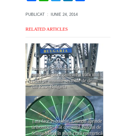
PUBLICAT
: IUNIE 24, 2014
RELATED ARTICLES
Instituția Prefectului: Măsuri
temporare de organizare a traficului
rutier pe anumite sectoare de drum
din Ruse-Bulgaria
Țara face economie, Giurgiu aprinde
tiribombele: Cât consumă Bâlciul de
Sfânta Măria în plină criză energetică