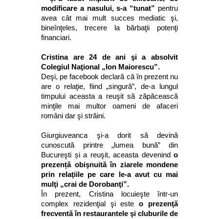
modificare a nasului, s-a “tunat”
pentru
avea cât mai mult succes mediatic şi,
bineînţeles, trecere la bărbaţii potenţi
financiari.
Cristina are 24 de ani şi a absolvit
Colegiul Naţional „Ion Maiorescu”.
Deşi, pe facebook declară că în prezent nu
are o relaţie, fiind „singură”, de-a lungul
timpului aceasta a reuşit să zăpăcească
minţile mai multor oameni de afaceri
români dar şi străini.
Giurgiuveanca şi-a dorit să devină
cunoscută printre „lumea bună” din
Bucureşti și a reuşit, aceasta devenind
o
prezență obişnuită în ziarele mondene
prin relaţiile pe care le-a avut cu mai
mulţi „crai de Dorobanţi”.
În prezent, Cristina locuieşte într-un
complex rezidenţial şi este
o prezenţă
frecventă în restaurantele şi cluburile de