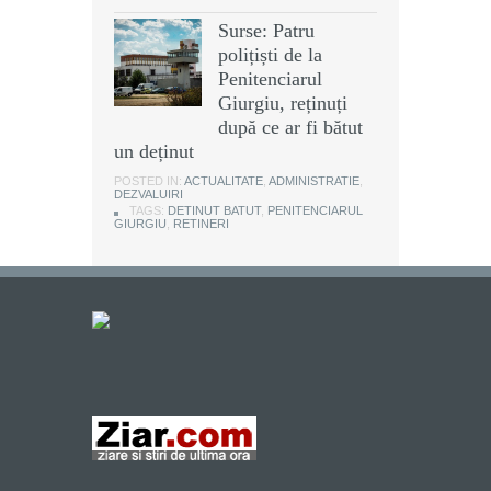
Surse: Patru
polițiști de la
Penitenciarul
Giurgiu, reținuți
după ce ar fi bătut
un deținut
POSTED IN:
ACTUALITATE
,
ADMINISTRATIE
,
DEZVALUIRI
TAGS:
DETINUT BATUT
,
PENITENCIARUL
GIURGIU
,
RETINERI