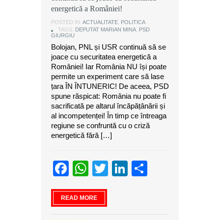
energetică a României!
POSTED IN:
ACTUALITATE
,
POLITICA
TAGS:
DEPUTAT MARIAN MINA
,
PSD
GIURGIU
Bolojan, PNL și USR continuă să se
joace cu securitatea energetică a
României! Iar România NU își poate
permite un experiment care să lase
țara ÎN ÎNTUNERIC! De aceea, PSD
spune răspicat: România nu poate fi
sacrificată pe altarul încăpățânării și
al incompetenței! În timp ce întreaga
regiune se confruntă cu o criză
energetică fără […]
Facebook
WhatsApp
Twitter
LinkedIn
Partajeaz
READ MORE