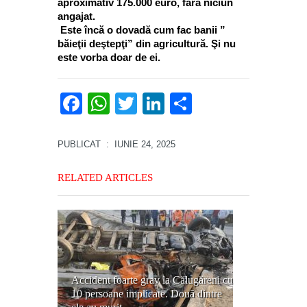
aproximativ 175.000 euro, fără niciun
angajat.
Este încă o dovadă cum fac banii ”
Giurgiuven
băieţii deştepţi” din agricultură. Şi nu
din
PSD
este vorba doar de ei.
Călugăreni
Giurgiu,
Mihai Bra
jurnal de
şi Comana
campanie
Facebook
WhatsApp
Twitter
LinkedIn
Partajează
vor fapte 
electorală
vorbe şi al
pentru
echipa PS
alegerile
PUBLICAT
: IUNIE 24, 2025
la Primărie
locale:
şi Consiliu
Călugăren
Judeţean
și Adunații
RELATED ARTICLES
Giurgiu
Copăceni
Accident foarte grav la Călugăreni cu
10 persoane implicate. Două dintre