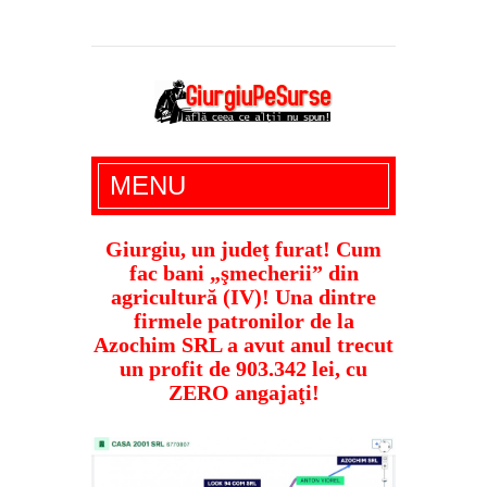
Giurgiu Pe Surse – actualitate giurgiu,
MENU
administratie giurgiu, stiri politice, social
economic, editoriale giurgiu, dezvaluiri,
Giurgiu, un judeţ furat! Cum
fac bani „şmecherii” din
soc, cancan, stiri locale
agricultură (IV)! Una dintre
firmele patronilor de la
Azochim SRL a avut anul trecut
un profit de 903.342 lei, cu
ZERO angajaţi!