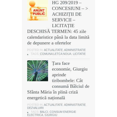
HG 209/2019 –
CONCESIUNI – >
ACHIZIȚII DE
SERVICII –
LICITAȚIE
DESCHISĂ TERMEN: 45 zile
calendaristice până la data limită
de depunere a ofertelor
POSTED IN:
ACTUALITATE
,
ADMINISTRATIE
TAGS:
COMUNA LETCA NOUA
,
LICITATIE
Țara face
economie, Giurgiu
aprinde
tiribombele: Cât
consumă Bâlciul de
Sfânta Măria în plină criză
energetică națională
POSTED IN:
ACTUALITATE
,
ADMINISTRATIE
,
DEZVALUIRI
TAGS:
BALCI
,
CONSUM ENERGIE
ELECTRICA
,
GIURGIU