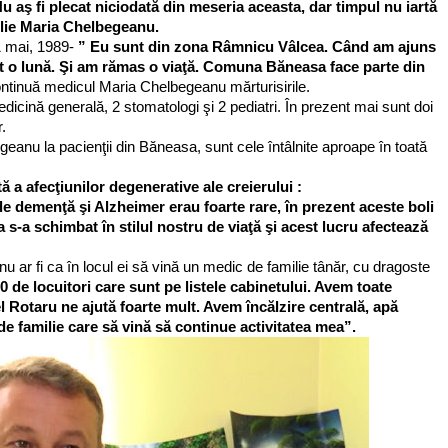
u aş fi plecat niciodată din meseria aceasta, dar timpul nu iartă
ilie Maria Chelbegeanu.
1 mai, 1989-
” Eu sunt din zona Râmnicu Vâlcea. Când am ajuns
ât o lună. Şi am rămas o viaţă. Comuna Băneasa face parte din
ontinuă medicul Maria Chelbegeanu mărturisirile.
cină generală, 2 stomatologi şi 2 pediatri. În prezent mai sunt doi
.
geanu la pacienţii din Băneasa, sunt cele întâlnite aproape în toată
ă a afecţiunilor degenerative ale creierului :
de demenţă şi Alzheimer erau foarte rare, în prezent aceste boli
a s-a schimbat în stilul nostru de viaţă şi acest lucru afectează
r fi ca în locul ei să vină un medic de familie tânăr, cu dragoste
 de locuitori care sunt pe listele cabinetului. Avem toate
l Rotaru ne ajută foarte mult. Avem încălzire centrală, apă
 familie care să vină să continue activitatea mea”.