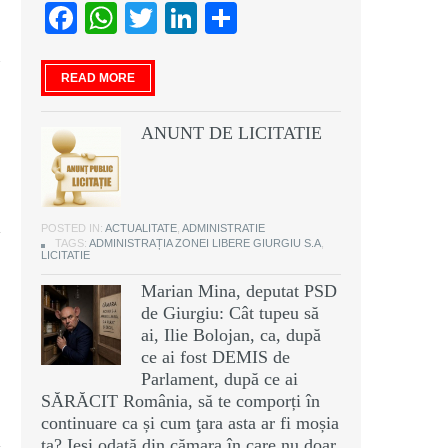
Facebook
WhatsApp
Twitter
LinkedIn
Partajează
READ MORE
ANUNT DE LICITATIE
POSTED IN:
ACTUALITATE
,
ADMINISTRATIE
TAGS:
ADMINISTRAȚIA ZONEI LIBERE GIURGIU S.A
,
LICITATIE
Marian Mina, deputat PSD
de Giurgiu: Cât tupeu să
ai, Ilie Bolojan, ca, după
ce ai fost DEMIS de
Parlament, după ce ai
SĂRĂCIT România, să te comporți în
continuare ca și cum ţara asta ar fi moșia
ta? Ieși odată din cămara în care nu doar