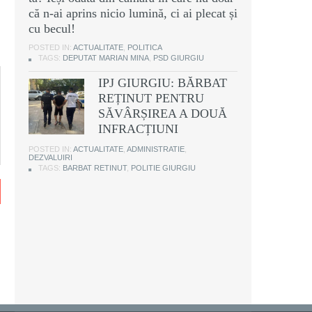
că n-ai aprins nicio lumină, ci ai plecat și
cu becul!
POSTED IN:
ACTUALITATE
,
POLITICA
TAGS:
DEPUTAT MARIAN MINA
,
PSD GIURGIU
IPJ GIURGIU: BĂRBAT
REȚINUT PENTRU
SĂVÂRȘIREA A DOUĂ
INFRACȚIUNI
POSTED IN:
ACTUALITATE
,
ADMINISTRATIE
,
DEZVALUIRI
TAGS:
BARBAT RETINUT
,
POLITIE GIURGIU