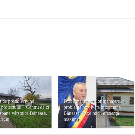
 de presă: Privind
Problema deșeurilor menajere, o
a proiectului ” Centru de zi
problemă rezolvată în comuna
soane vârstnice Băneasa,
Băneasa. Taxe mici, eficiență
urgiu”
maximă!