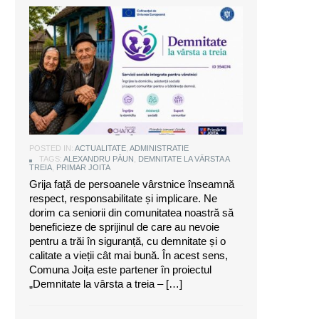
Alexandru Păun, primarul comunei
Joița: O comunitate puternică este
aceea care are grijă de seniorii săi
POSTED IN:
ACTUALITATE
,
ADMINISTRATIE
TAGS:
ALEXANDRU PĂUN
,
DEMNITATE LA VÂRSTA A
TREIA
,
PRIMAR JOITA
Grija față de persoanele vârstnice înseamnă
respect, responsabilitate și implicare. Ne
dorim ca seniorii din comunitatea noastră să
beneficieze de sprijinul de care au nevoie
pentru a trăi în siguranță, cu demnitate și o
calitate a vieții cât mai bună. În acest sens,
Comuna Joița este partener în proiectul
„Demnitate la vârsta a treia – […]