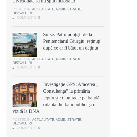
„ Niciodată să nu spui niciodată!”
POSTED IN:
ACTUALITATE
,
ADMINISTRATIE
,
DEZVALUIRI
COMMENTS:
0
Surse: Patru polițiști de la
Penitenciarul Giurgiu, reținuți
după ce ar fi bătut un deținut
POSTED IN:
ACTUALITATE
,
ADMINISTRATIE
,
DEZVALUIRI
COMMENTS:
0
Investigație GPS: Afacerea „
Consultanța” la primăria
Iepurești: Contracte pe bandă
rulantă din bani publici și o
vizită la DNA
POSTED IN:
ACTUALITATE
,
ADMINISTRATIE
,
DEZVALUIRI
COMMENTS:
0