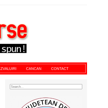
le giurgiu, dezvaluiri, soc, cancan, stiri locale
ZVALUIRI
CANCAN
CONTACT