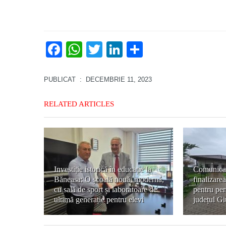
Facebook
WhatsApp
Twitter
LinkedIn
Partajează
PUBLICAT
: DECEMBRIE 11, 2023
RELATED ARTICLES
Investiție istorică în educație la
Comunicat
Băneasa: O școală nouă, modernă,
finalizare
cu sală de sport și laboratoare de
pentru per
ultimă generație pentru elevi
județul Gi