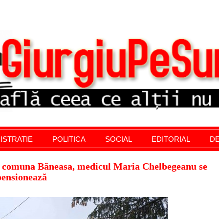
stratie giurgiu, stiri politice, social economic, editoria
ISTRATIE
POLITICA
SOCIAL
EDITORIAL
DE
in comuna Băneasa, medicul Maria Chelbegeanu se
pensionează