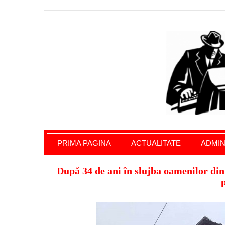
Giurgiu Pe Surse – actualitate giurgiu, admini
PRIMA PAGINA
ACTUALITATE
ADMIN
După 34 de ani în slujba oamenilor d