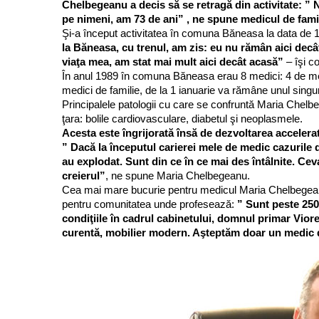
Chelbegeanu a decis să se retragă din activitate: ” N
pe nimeni, am 73 de ani” , ne spune medicul de fam
Şi-a început activitatea în comuna Băneasa la data de 
la Băneasa, cu trenul, am zis: eu nu rămân aici dec
viaţa mea, am stat mai mult aici decât acasă”
– îşi c
În anul 1989 în comuna Băneasa erau 8 medici: 4 de medi
medici de familie, de la 1 ianuarie va rămâne unul singur
Principalele patologii cu care se confruntă Maria Chelbe
ţara: bolile cardiovasculare, diabetul şi neoplasmele.
Acesta este îngrijorată însă de dezvoltarea accelerat
” Dacă la începutul carierei mele de medic cazurile 
au explodat. Sunt din ce în ce mai des întâlnite. Cev
creierul”
, ne spune Maria Chelbegeanu.
Cea mai mare bucurie pentru medicul Maria Chelbegeanu a
pentru comunitatea unde profesează:
” Sunt peste 2500
condiţiile în cadrul cabinetului, domnul primar Viore
curentă, mobilier modern. Aşteptăm doar un medic de