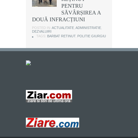
PENTRU
SĂVÂRȘIREA A
DOUĂ INFRACȚIUNI
POSTED IN:
ACTUALITATE
,
ADMINISTRATIE
,
DEZVALUIRI
TAGS:
BARBAT RETINUT
,
POLITIE GIURGIU