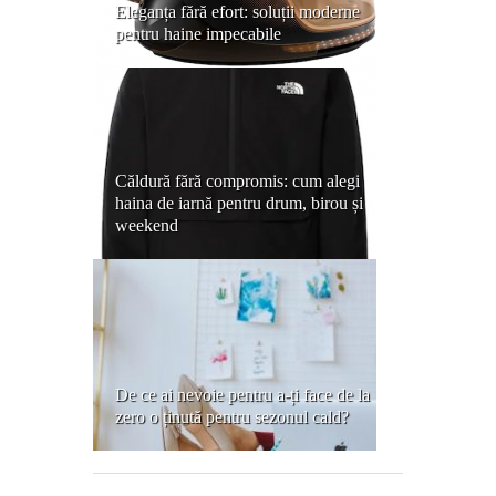
Eleganța fără efort: soluții moderne
pentru haine impecabile
Căldură fără compromis: cum alegi
haina de iarnă pentru drum, birou și
weekend
De ce ai nevoie pentru a-ți face de la
zero o ținută pentru sezonul cald?