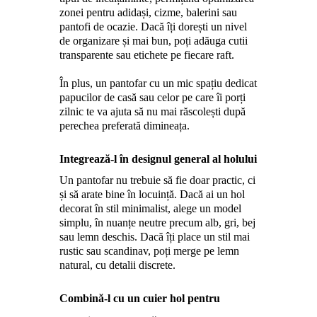
zonei pentru adidași, cizme, balerini sau
pantofi de ocazie. Dacă îți dorești un nivel
de organizare și mai bun, poți adăuga cutii
transparente sau etichete pe fiecare raft.
În plus, un pantofar cu un mic spațiu dedicat
papucilor de casă sau celor pe care îi porți
zilnic te va ajuta să nu mai răscolești după
perechea preferată dimineața.
Integrează-l în designul general al holului
Un pantofar nu trebuie să fie doar practic, ci
și să arate bine în locuință. Dacă ai un hol
decorat în stil minimalist, alege un model
simplu, în nuanțe neutre precum alb, gri, bej
sau lemn deschis. Dacă îți place un stil mai
rustic sau scandinav, poți merge pe lemn
natural, cu detalii discrete.
Combină-l cu un cuier hol pentru