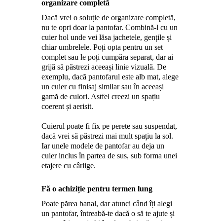
organizare completă
Dacă vrei o soluție de organizare completă,
nu te opri doar la pantofar. Combină-l cu un
cuier hol unde vei lăsa jachetele, gențile și
chiar umbrelele. Poți opta pentru un set
complet sau le poți cumpăra separat, dar ai
grijă să păstrezi aceeași linie vizuală. De
exemplu, dacă pantofarul este alb mat, alege
un cuier cu finisaj similar sau în aceeași
gamă de culori. Astfel creezi un spațiu
coerent și aerisit.
Cuierul poate fi fix pe perete sau suspendat,
dacă vrei să păstrezi mai mult spațiu la sol.
Iar unele modele de pantofar au deja un
cuier inclus în partea de sus, sub forma unei
etajere cu cârlige.
Fă o achiziție pentru termen lung
Poate părea banal, dar atunci când îți alegi
un pantofar, întreabă-te dacă o să te ajute și