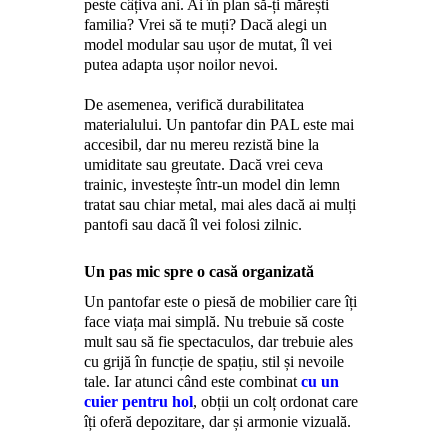
peste câțiva ani. Ai în plan să-ți mărești
familia? Vrei să te muți? Dacă alegi un
model modular sau ușor de mutat, îl vei
putea adapta ușor noilor nevoi.
De asemenea, verifică durabilitatea
materialului. Un pantofar din PAL este mai
accesibil, dar nu mereu rezistă bine la
umiditate sau greutate. Dacă vrei ceva
trainic, investește într-un model din lemn
tratat sau chiar metal, mai ales dacă ai mulți
pantofi sau dacă îl vei folosi zilnic.
Un pas mic spre o casă organizată
Un pantofar este o piesă de mobilier care îți
face viața mai simplă. Nu trebuie să coste
mult sau să fie spectaculos, dar trebuie ales
cu grijă în funcție de spațiu, stil și nevoile
tale. Iar atunci când este combinat
cu un
cuier pentru hol
, obții un colț ordonat care
îți oferă depozitare, dar și armonie vizuală.