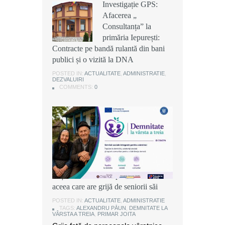
Investigație GPS:
Investigație GPS:
Investigație GPS:
Afacerea „
Afacerea „
Afacerea „
Consultanța” la
Consultanța” la
Consultanța” la
primăria Iepurești:
primăria Iepurești:
primăria Iepurești:
Contracte pe bandă rulantă din bani
Contracte pe bandă rulantă din bani
Contracte pe bandă rulantă din bani
publici și o vizită la DNA
publici și o vizită la DNA
publici și o vizită la DNA
POSTED IN:
POSTED IN:
POSTED IN:
ACTUALITATE
ACTUALITATE
ACTUALITATE
,
,
,
ADMINISTRATIE
ADMINISTRATIE
ADMINISTRATIE
,
,
,
DEZVALUIRI
DEZVALUIRI
DEZVALUIRI
COMMENTS:
COMMENTS:
COMMENTS:
0
0
0
Alexandru Păun, primarul comunei
Joița: O comunitate puternică este
aceea care are grijă de seniorii săi
POSTED IN:
ACTUALITATE
,
ADMINISTRATIE
TAGS:
ALEXANDRU PĂUN
,
DEMNITATE LA
VÂRSTA A TREIA
,
PRIMAR JOITA