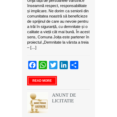
Grija față de persoanele vârstnice
înseamnă respect, responsabilitate
și implicare. Ne dorim ca seniorii din
comunitatea noastră să beneficieze
de sprijinul de care au nevoie pentru
a trăi în siguranță, cu demnitate și o
calitate a vieții cât mai bună. În acest
sens, Comuna Joița este partener în
proiectul „Demnitate la vârsta a treia
– […]
Facebook
WhatsApp
Twitter
LinkedIn
Partajeaz
READ MORE
ANUNT DE
LICITATIE