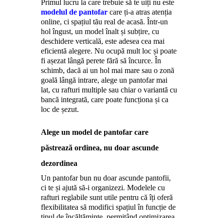
Primul lucru la care trebuie să te uiți nu este
modelul de pantofar
care ți-a atras atenția
online, ci spațiul tău real de acasă. Într-un
hol îngust, un model înalt și subțire, cu
deschidere verticală, este adesea cea mai
eficientă alegere. Nu ocupă mult loc și poate
fi așezat lângă perete fără să încurce. În
schimb, dacă ai un hol mai mare sau o zonă
goală lângă intrare, alege un pantofar mai
lat, cu rafturi multiple sau chiar o variantă cu
bancă integrată, care poate funcționa și ca
loc de șezut.
Alege un model de pantofar care
păstrează ordinea, nu doar ascunde
dezordinea
Un pantofar bun nu doar ascunde pantofii,
ci te și ajută să-i organizezi. Modelele cu
rafturi reglabile sunt utile pentru că îți oferă
flexibilitatea să modifici spațiul în funcție de
tipul de încălțăminte, permițând optimizarea