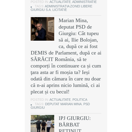
POSTED IN:
ACTUALITATE
,
ADMINISTRATIE
TAGS:
ADMINISTRAȚIA ZONEI LIBERE
GIURGIU S.A
,
LICITATIE
Marian Mina,
deputat PSD de
Giurgiu: Cât tupeu
să ai, Ilie Bolojan,
ca, după ce ai fost
DEMIS de Parlament, după ce ai
SĂRĂCIT România, să te
comporți în continuare ca și cum
ţara asta ar fi moșia ta? Ieși
odată din cămara în care nu doar
că n-ai aprins nicio lumină, ci ai
plecat și cu becul!
POSTED IN:
ACTUALITATE
,
POLITICA
TAGS:
DEPUTAT MARIAN MINA
,
PSD
GIURGIU
IPJ GIURGIU:
BĂRBAT
REȚINUT