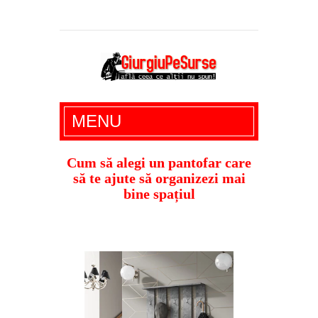
Giurgiu Pe Surse – actualitate giurgiu,
MENU
administratie giurgiu, stiri politice, social
economic, editoriale giurgiu, dezvaluiri,
Cum să alegi un pantofar care
să te ajute să organizezi mai
soc, cancan, stiri locale
bine spațiul