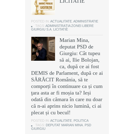
LICITATIE
POSTED IN:
ACTUALITATE
,
ADMINISTRATIE
TAGS:
ADMINISTRAȚIA ZONEI LIBERE
GIURGIU S.A
,
LICITATIE
Marian Mina,
deputat PSD de
Giurgiu: Cât tupeu
să ai, Ilie Bolojan,
ca, după ce ai fost
DEMIS de Parlament, după ce ai
SĂRĂCIT România, să te
comporți în continuare ca și cum
ţara asta ar fi moșia ta? Ieși
odată din cămara în care nu doar
că n-ai aprins nicio lumină, ci ai
plecat și cu becul!
POSTED IN:
ACTUALITATE
,
POLITICA
TAGS:
DEPUTAT MARIAN MINA
,
PSD
GIURGIU