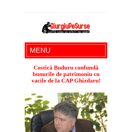
Giurgiu Pe Surse – actualitate giurgiu,
MENU
administratie giurgiu, stiri politice, social
economic, editoriale giurgiu, dezvaluiri,
Costică Buduru confundă
bunurile de patrimoniu cu
soc, cancan, stiri locale
vacile de la CAP Ghizdaru!