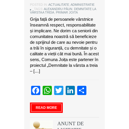
POSTED IN:
ACTUALITATE
,
ADMINISTRATIE
TAGS:
ALEXANDRU PĂUN
,
DEMNITATE LA
VÂRSTA A TREIA
,
PRIMAR JOITA
Grija față de persoanele vârstnice
înseamnă respect, responsabilitate
și implicare. Ne dorim ca seniorii din
comunitatea noastră să beneficieze
de sprijinul de care au nevoie pentru
a trăi în siguranță, cu demnitate și o
calitate a vieții cât mai bună. În acest
sens, Comuna Joița este partener în
proiectul „Demnitate la vârsta a treia
– […]
Facebook
WhatsApp
Twitter
LinkedIn
Partajeaz
READ MORE
ANUNT DE