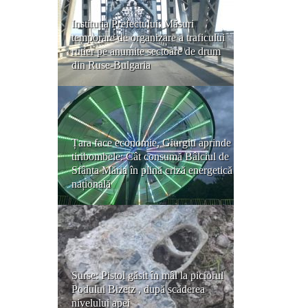
Instituția Prefectului: Măsuri
temporare de organizare a traficului
rutier pe anumite sectoare de drum
din Ruse-Bulgaria
Țara face economie, Giurgiu aprinde
tiribombele: Cât consumă Bâlciul de
Sfânta Măria în plină criză energetică
națională
Surse: Pistol găsit în mâl la piciorul
Podului Bizetz , după scăderea
nivelului apei