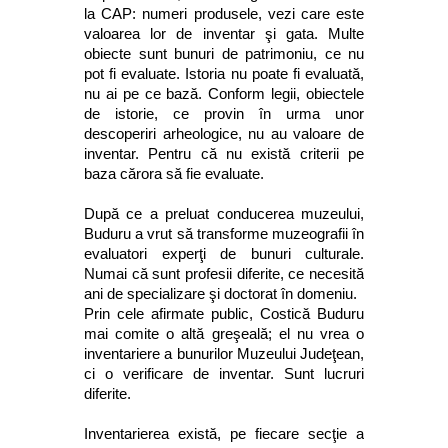
la CAP: numeri produsele, vezi care este
valoarea lor de inventar şi gata. Multe
obiecte sunt bunuri de patrimoniu, ce nu
pot fi evaluate. Istoria nu poate fi evaluată,
nu ai pe ce bază. Conform legii, obiectele
de istorie, ce provin în urma unor
descoperiri arheologice, nu au valoare de
inventar. Pentru că nu există criterii pe
baza cărora să fie evaluate.
După ce a preluat conducerea muzeului,
Buduru a vrut să transforme muzeografii în
evaluatori experţi de bunuri culturale.
Numai că sunt profesii diferite, ce necesită
ani de specializare şi doctorat în domeniu.
Prin cele afirmate public, Costică Buduru
mai comite o altă greşeală; el nu vrea o
inventariere a bunurilor Muzeului Judeţean,
ci o verificare de inventar. Sunt lucruri
diferite.
Inventarierea există, pe fiecare secţie a