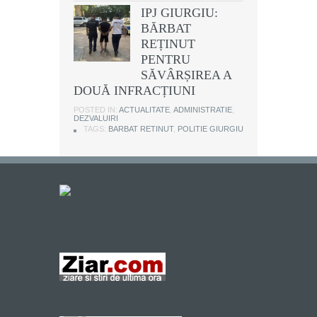
IPJ GIURGIU:
BĂRBAT
REȚINUT
PENTRU
SĂVÂRȘIREA A
DOUĂ INFRACȚIUNI
POSTED IN:
ACTUALITATE
,
ADMINISTRATIE
,
DEZVALUIRI
TAGS:
BARBAT RETINUT
,
POLITIE GIURGIU