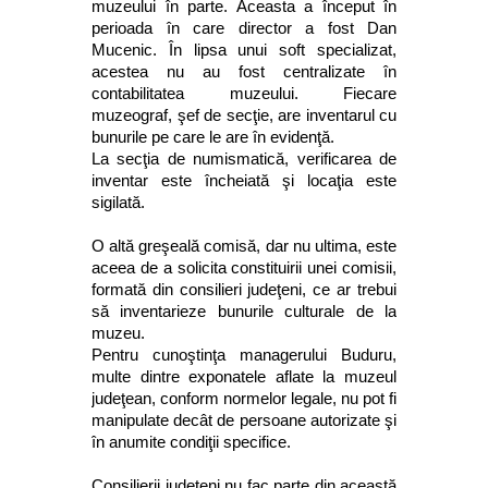
muzeului în parte. Aceasta a început în
perioada în care director a fost Dan
Mucenic. În lipsa unui soft specializat,
acestea nu au fost centralizate în
contabilitatea muzeului. Fiecare
muzeograf, şef de secţie, are inventarul cu
bunurile pe care le are în evidenţă.
La secţia de numismatică, verificarea de
inventar este încheiată şi locaţia este
sigilată.
O altă greşeală comisă, dar nu ultima, este
aceea de a solicita constituirii unei comisii,
formată din consilieri judeţeni, ce ar trebui
să inventarieze bunurile culturale de la
muzeu.
Pentru cunoştinţa managerului Buduru,
multe dintre exponatele aflate la muzeul
judeţean, conform normelor legale, nu pot fi
manipulate decât de persoane autorizate şi
în anumite condiţii specifice.
Consilierii judeţeni nu fac parte din această