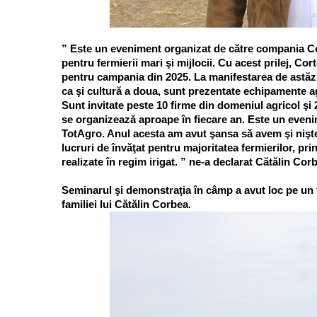
” Este un eveniment organizat de către compania 
pentru fermierii mari şi mijlocii. Cu acest prilej, Cor
pentru campania din 2025. La manifestarea de astăzi
ca şi cultură a doua, sunt prezentate echipamente ag
Sunt invitate peste 10 firme din domeniul agricol şi 
se organizează aproape în fiecare an. Este un even
TotAgro. Anul acesta am avut şansa să avem şi nişt
lucruri de învăţat pentru majoritatea fermierilor, pri
realizate în regim irigat. ” ne-a declarat Cătălin Cor
Seminarul şi demonstraţia în câmp a avut loc pe un 
familiei lui Cătălin Corbea.