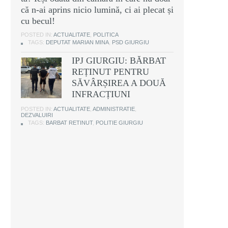
că n-ai aprins nicio lumină, ci ai plecat și
cu becul!
POSTED IN:
ACTUALITATE
,
POLITICA
TAGS:
DEPUTAT MARIAN MINA
,
PSD GIURGIU
IPJ GIURGIU: BĂRBAT
REȚINUT PENTRU
SĂVÂRȘIREA A DOUĂ
INFRACȚIUNI
POSTED IN:
ACTUALITATE
,
ADMINISTRATIE
,
DEZVALUIRI
TAGS:
BARBAT RETINUT
,
POLITIE GIURGIU