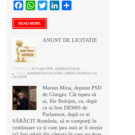
Facebook
WhatsApp
Twitter
LinkedIn
Partajează
READ MORE
ANUNT DE LICITATIE
POSTED IN:
ACTUALITATE
,
ADMINISTRATIE
TAGS:
ADMINISTRAȚIA ZONEI LIBERE GIURGIU S.A
,
LICITATIE
Marian Mina, deputat PSD
de Giurgiu: Cât tupeu să
ai, Ilie Bolojan, ca, după
ce ai fost DEMIS de
Parlament, după ce ai
SĂRĂCIT România, să te comporți în
continuare ca și cum ţara asta ar fi moșia
ta? Ieși odată din cămara în care nu doar