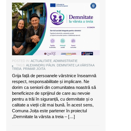
Alexandru Păun, primarul comunei
Joița: O comunitate puternică este
aceea care are grijă de seniorii săi
POSTED IN:
ACTUALITATE
,
ADMINISTRATIE
TAGS:
ALEXANDRU PĂUN
,
DEMNITATE LA VÂRSTA A
TREIA
,
PRIMAR JOITA
Grija față de persoanele vârstnice înseamnă
respect, responsabilitate și implicare. Ne
dorim ca seniorii din comunitatea noastră să
beneficieze de sprijinul de care au nevoie
pentru a trăi în siguranță, cu demnitate și o
calitate a vieții cât mai bună. În acest sens,
Comuna Joița este partener în proiectul
„Demnitate la vârsta a treia – […]