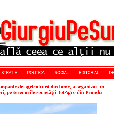
stratie giurgiu, stiri politice, social economic, editoria
ISTRATIE
POLITICA
SOCIAL
EDITORIAL
DE
mpanie de agricultură din lume, a organizat un
ri, pe terenurile societăţii TotAgro din Prundu