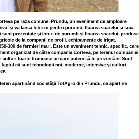
Corteva pe raza comunei Prundu, un eveniment de amploare
teva îşi va lansa hibrizii pentru porumb, floarea soarelui şi soia,
 sunt prezentate şi loturi de porumb şi floarea soarelui, produse
ricole de la companii de profil, echipamente de irigat.
250-300 de fermieri mari. Este un eveniment tehnic, specific, care
iment organizat de către compania Corteva, pe terenul companiei
e culturi foarte frumoase pe care putem să le prezentăm. Sunt
n faptul că sunt tehnologii noi, moderne, intensive şi culturi
bea.
teren aparţinând societăţii TotAgro din Prundu, ce aparţine