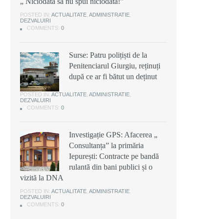
„ Niciodată să nu spui niciodată!”
POSTED IN:
ACTUALITATE
,
ADMINISTRATIE
,
DEZVALUIRI
COMMENTS:
0
Surse: Patru polițiști de la
Penitenciarul Giurgiu, reținuți
după ce ar fi bătut un deținut
POSTED IN:
ACTUALITATE
,
ADMINISTRATIE
,
DEZVALUIRI
COMMENTS:
0
Investigație GPS: Afacerea „
Consultanța” la primăria
Iepurești: Contracte pe bandă
rulantă din bani publici și o
vizită la DNA
POSTED IN:
ACTUALITATE
,
ADMINISTRATIE
,
DEZVALUIRI
COMMENTS:
0