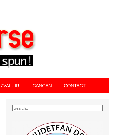
le giurgiu, dezvaluiri, soc, cancan, stiri locale
ZVALUIRI
CANCAN
CONTACT