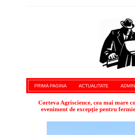
Giurgiu Pe Surse – actualitate giurgiu, admini
PRIMA PAGINA
ACTUALITATE
ADMIN
Corteva Agriscience, cea mai mare co
eveniment de excepţie pentru fermie