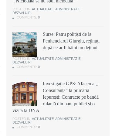
„ Niciodată să nu spui niciodată!”
POSTED IN:
ACTUALITATE
,
ADMINISTRATIE
,
DEZVALUIRI
COMMENTS:
0
Surse: Patru polițiști de la
Penitenciarul Giurgiu, reținuți
după ce ar fi bătut un deținut
POSTED IN:
ACTUALITATE
,
ADMINISTRATIE
,
DEZVALUIRI
COMMENTS:
0
Investigație GPS: Afacerea „
Consultanța” la primăria
Iepurești: Contracte pe bandă
rulantă din bani publici și o
vizită la DNA
POSTED IN:
ACTUALITATE
,
ADMINISTRATIE
,
DEZVALUIRI
COMMENTS:
0