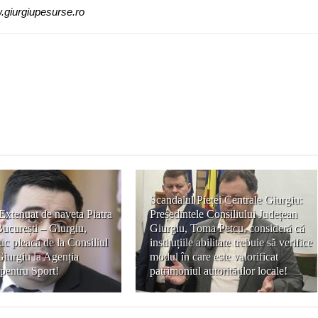
.giurgiupesurse.ro
Scandalul Pieței Centrale Giurgiu:
Extenuat de naveta Piatra
Președintele Consiliului Județean
ucurești – Giurgiu,
Giurgiu, Toma Petcu, consideră că
c pleacă de la Consiliul
instituțiile abilitate trebuie să verifice
Giurgiu la Agenția
modul în care este valorificat
pentru Sport!
patrimoniul autorităților locale!