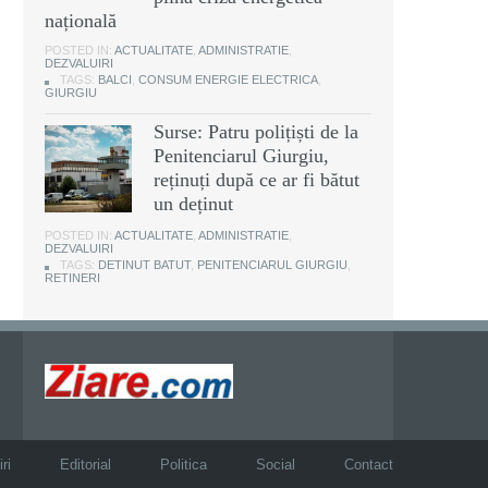
națională
POSTED IN:
ACTUALITATE
,
ADMINISTRATIE
,
DEZVALUIRI
TAGS:
BALCI
,
CONSUM ENERGIE ELECTRICA
,
GIURGIU
Surse: Patru polițiști de la
Penitenciarul Giurgiu,
reținuți după ce ar fi bătut
un deținut
POSTED IN:
ACTUALITATE
,
ADMINISTRATIE
,
DEZVALUIRI
TAGS:
DETINUT BATUT
,
PENITENCIARUL GIURGIU
,
RETINERI
ri
Editorial
Politica
Social
Contact