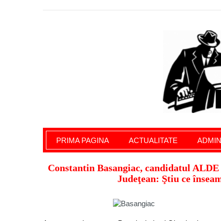
Giurgiu Pe Surse – actualitate giurgiu, admini
PRIMA PAGINA
ACTUALITATE
ADMIN
Constantin Basangiac, candidatul ALDE G
Judeţean: Ştiu ce înseam