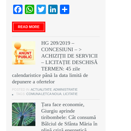
Facebook
WhatsApp
Twitter
LinkedIn
Partajează
READ MORE
HG 209/2019 –
CONCESIUNI – >
ACHIZIȚII DE SERVICII
– LICITAȚIE DESCHISĂ
TERMEN: 45 zile
calendaristice până la data limită de
depunere a ofertelor
POSTED IN:
ACTUALITATE
,
ADMINISTRATIE
TAGS:
COMUNA LETCA NOUA
,
LICITATIE
Țara face economie,
Giurgiu aprinde
tiribombele: Cât consumă
Bâlciul de Sfânta Măria în
plină criză energetică