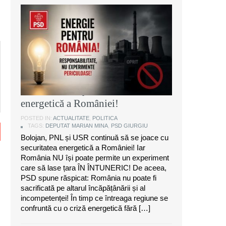
Marian Mina, deputat PSD de
Giurgiu: Bolojan, PNL și USR
continuă să se joace cu securitatea
energetică a României!
POSTED IN:
ACTUALITATE
,
POLITICA
TAGS:
DEPUTAT MARIAN MINA
,
PSD GIURGIU
Bolojan, PNL și USR continuă să se joace cu
securitatea energetică a României! Iar
România NU își poate permite un experiment
care să lase țara ÎN ÎNTUNERIC! De aceea,
PSD spune răspicat: România nu poate fi
sacrificată pe altarul încăpățânării și al
incompetenței! În timp ce întreaga regiune se
confruntă cu o criză energetică fără […]