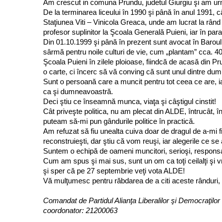
Am crescut in comuna Prundu, judetul Giurgiu şi am urma
De la terminarea liceului în 1990 şi până în anul 1991, 
Staţiunea Viti – Vinicola Greaca, unde am lucrat la rând
profesor suplinitor la Şcoala Generală Puieni, iar în para
Din 01.10.1999 şi până în prezent sunt avocat în Baroul
sârmă pentru noile culturi de vie, cum „plantam” cca. 40 
Şcoala Puieni în zilele ploioase, fiindcă de acasă din P
o carte, ci încerc să vă conving că sunt unul dintre dum
Sunt o persoană care a muncit pentru tot ceea ce are, 
ca şi dumneavoastră.
Deci ştiu ce înseamnă munca, viaţa şi câştigul cinstit!
Cât priveşte politica, nu am plecat din ALDE, întrucât, în
puteam să-mi pun gândurile politice în practică.
Am refuzat să fiu unealta cuiva doar de dragul de a-mi fi
reconstruieşti, dar ştiu că vom reuşi, iar alegerile ce 
Suntem o echipă de oameni muncitori, serioşi, responsabi
Cum am spus şi mai sus, sunt un om ca toţi ceilalţi şi v
şi sper că pe 27 septembrie veţi vota ALDE!
Vă mulţumesc pentru răbdarea de a citi aceste rânduri, c
Comandat de Partidul Alianţa Liberalilor şi Democraţilor 
coordonator: 21200063