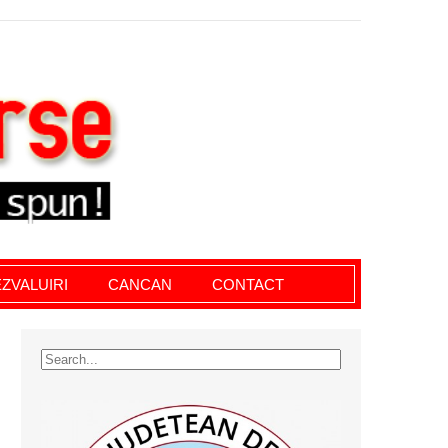
le giurgiu, dezvaluiri, soc, cancan, stiri locale
ZVALUIRI
CANCAN
CONTACT