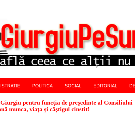
stratie giurgiu, stiri politice, social economic, editoria
ISTRATIE
POLITICA
SOCIAL
EDITORIAL
DE
iurgiu pentru funcţia de preşedinte al Consiliului
nă munca, viaţa şi câştigul cinstit!