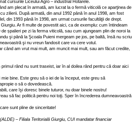
t cursurile Liceului Agro – industrial Hotarele.
când am plecat în armată, am lucrat la o fermă viticolă ce aparţinea de
 cu zilierii. După armată, din anul 1992 până în anul 1998, am fost
lel, din 1993 până în 1998, am urmat cursurile facultăţii de drept.
 Giurgiu. Ar fi multe de povestit aici, ca de exemplu: cum întindeam
de șpalieri pe zi la ferma viticolă, sau cum ajungeam plin de noroi la
rundu şi până la Şcoala Puieni mergeam pe jos, pe baltă, însă nu scriu
neavoastră şi nu vreun fandosit care va cere votul.
iar când am vrut mai mult, am muncit mai mult, sau am făcut credite,
 primul rând nu sunt traseist, iar în al doilea rând pentru că doar aici
 mie bine. Este greu să o iei de la început, este greu să
se apropie o să o dovedească.
li, care îşi doresc binele tuturor, nu doar binele nostru!
reau să fac politică pentru noi toţi. Sper în încrederea dumneavoastră
are sunt pline de sinceritate!
(ALDE) – Filiala Teritorială Giurgiu, CUI mandatar financiar