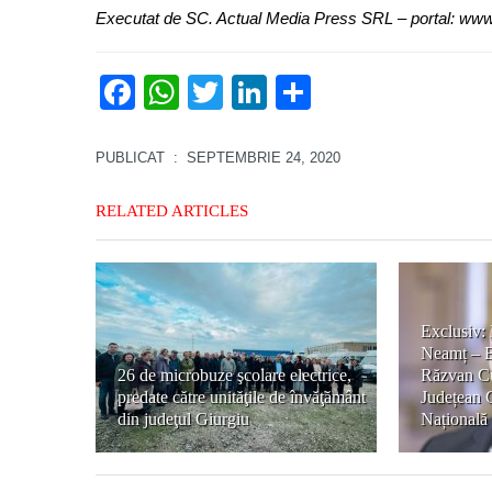
Executat de SC. Actual Media Press SRL – portal: www
Facebook
WhatsApp
Twitter
LinkedIn
Partajează
PUBLICAT
: SEPTEMBRIE 24, 2020
RELATED ARTICLES
Exclusiv: 
Neamț – B
26 de microbuze şcolare electrice,
Răzvan Cu
predate către unităţile de învăţământ
Județean 
din judeţul Giurgiu
Națională 