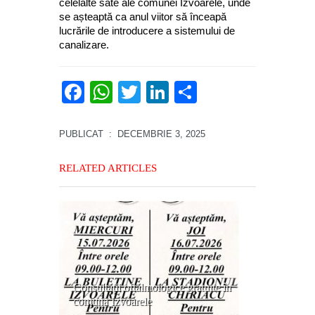
celelalte sate ale comunei Izvoarele, unde
se așteaptă ca anul viitor să înceapă
lucrările de introducere a sistemului de
canalizare.
Facebook
WhatsApp
Twitter
LinkedIn
Partajează
PUBLICAT
: DECEMBRIE 3, 2025
RELATED ARTICLES
Consultații oftalmologice gratuite în
comuna Izvoarele