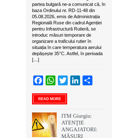
partea bulgară ne-a comunicat că, în
baza Ordinului nr. RD-11-48 din
05.08.2026, emis de Administrația
Regională Ruse din cadrul Agenției
pentru Infrastructură Rutieră, se
introduc măsuri temporare de
organizare a traficului rutier în
situația în care temperatura aerului
depășește 35°C. Astfel, în perioada
[…]
Facebook
WhatsApp
Twitter
LinkedIn
Partajeaz
READ MORE
ITM Giurgiu:
ATENŢIE
ANGAJATORI:
MĂSURI