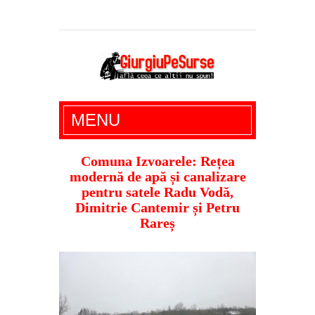
Giurgiu Pe Surse – actualitate giurgiu,
MENU
administratie giurgiu, stiri politice, social
economic, editoriale giurgiu, dezvaluiri,
Comuna Izvoarele: Rețea
modernă de apă și canalizare
soc, cancan, stiri locale
pentru satele Radu Vodă,
Dimitrie Cantemir și Petru
Rareș