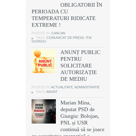
OBLIGATORII ÎN
PERIOADA CU
TEMPERATURI RIDICATE
EXTREME !
POSTED IN:
CANCAN
TAGS:
COMUNICAT DE PRESA
,
ITM
GIURGIU
ANUNȚ PUBLIC
PENTRU
SOLICITARE
AUTORIZAȚIE
DE MEDIU
POSTED IN:
ACTUALITATE
,
ADMINISTRATIE
TAGS:
ANUNT
Marian Mina,
deputat PSD de
Giurgiu: Bolojan,
PNL și USR
continuă să se joace
cu securitatea energetică a