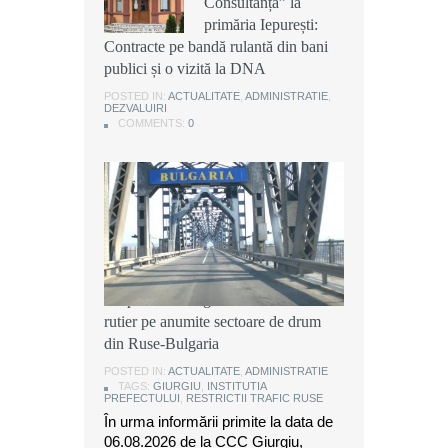
Consultanța” la
Consultanța” la
Consultanța” la
primăria Iepurești:
primăria Iepurești:
primăria Iepurești:
Contracte pe bandă rulantă din bani
Contracte pe bandă rulantă din bani
Contracte pe bandă rulantă din bani
publici și o vizită la DNA
publici și o vizită la DNA
publici și o vizită la DNA
POSTED IN:
POSTED IN:
POSTED IN:
ACTUALITATE
ACTUALITATE
ACTUALITATE
,
,
,
ADMINISTRATIE
ADMINISTRATIE
ADMINISTRATIE
,
,
,
DEZVALUIRI
DEZVALUIRI
DEZVALUIRI
COMMENTS:
COMMENTS:
COMMENTS:
0
0
0
Instituția Prefectului: Măsuri
temporare de organizare a traficului
rutier pe anumite sectoare de drum
din Ruse-Bulgaria
POSTED IN:
ACTUALITATE
,
ADMINISTRATIE
TAGS:
GIURGIU
,
INSTITUTIA
PREFECTULUI
,
RESTRICTII TRAFIC RUSE
În urma informării primite la data de
06.08.2026 de la CCC Giurgiu,