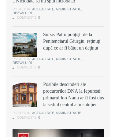
„ Niciodată să nu spui niciodată!”
POSTED IN:
ACTUALITATE
,
ADMINISTRATIE
,
DEZVALUIRI
COMMENTS:
0
Surse: Patru polițiști de la
Penitenciarul Giurgiu, reținuți
după ce ar fi bătut un deținut
POSTED IN:
ACTUALITATE
,
ADMINISTRATIE
,
DEZVALUIRI
COMMENTS:
0
Posibile descinderi ale
procurorilor DNA la Iepurești:
primarul Ion Nanu ar fi fost dus
la sediul central al instituției
POSTED IN:
ACTUALITATE
,
ADMINISTRATIE
COMMENTS:
0