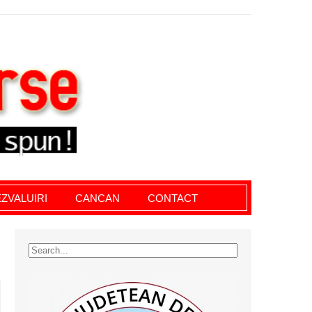
le giurgiu, dezvaluiri, soc, cancan, stiri locale
ZVALUIRI
CANCAN
CONTACT