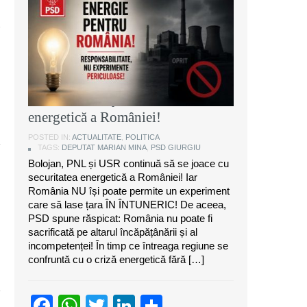
Marian Mina, deputat PSD de
Giurgiu: Bolojan, PNL și USR
continuă să se joace cu securitatea
energetică a României!
POSTED IN:
ACTUALITATE
,
POLITICA
TAGS:
DEPUTAT MARIAN MINA
,
PSD GIURGIU
Bolojan, PNL și USR continuă să se joace cu
securitatea energetică a României! Iar
România NU își poate permite un experiment
care să lase țara ÎN ÎNTUNERIC! De aceea,
PSD spune răspicat: România nu poate fi
sacrificată pe altarul încăpățânării și al
incompetenței! În timp ce întreaga regiune se
confruntă cu o criză energetică fără […]
Facebook
WhatsApp
Twitter
LinkedIn
Partajează