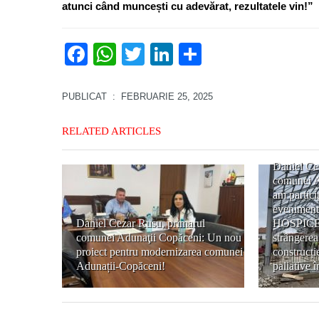
atunci când muncești cu adevărat, rezultatele vin!”
Facebook
WhatsApp
Twitter
LinkedIn
Partajează
PUBLICAT
: FEBRUARIE 25, 2025
RELATED ARTICLES
Daniel Ce
comunei A
am partici
evenimentu
Daniel Cezar Rusu, primarul
HOSPICE 
comunei Adunaţii Copăceni: Un nou
strângerea
proiect pentru modernizarea comunei
construcție
Adunații-Copăceni!
paliative 