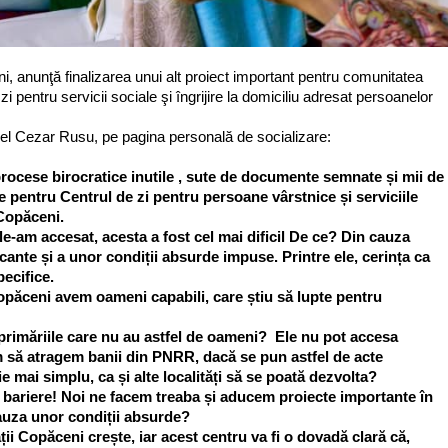
 anunţă finalizarea unui alt proiect important pentru comunitatea
zi pentru servicii sociale şi îngrijire la domiciliu adresat persoanelor
el Cezar Rusu, pe pagina personală de socializare:
rocese birocratice inutile , sute de documente semnate și mii de
e pentru Centrul de zi pentru persoane vârstnice și serviciile
 Copăceni.
le-am accesat, acesta a fost cel mai dificil De ce? Din cauza
focante și a unor condiții absurde impuse. Printre ele, cerința ca
pecifice.
opăceni avem oameni capabili, care știu să lupte pentru
u primăriile care nu au astfel de oameni? Ele nu pot accesa
m să atragem banii din PNRR, dacă se pun astfel de acte
ie mai simplu, ca și alte localități să se poată dezvolta?
 bariere! Noi ne facem treaba și aducem proiecte importante în
cauza unor condiții absurde?
i Copăceni crește, iar acest centru va fi o dovadă clară că,