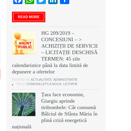
READ MORE
HG 209/2019 –
CONCESIUNI – >
ACHIZIȚII DE SERVICII
– LICITAȚIE DESCHISĂ
TERMEN: 45 zile
calendaristice până la data limită de
depunere a ofertelor
POSTED IN:
ACTUALITATE
,
ADMINISTRATIE
TAGS:
COMUNA LETCA NOUA
,
LICITATIE
Țara face economie,
Giurgiu aprinde
tiribombele: Cât consumă
Bâlciul de Sfânta Măria în
plină criză energetică
națională