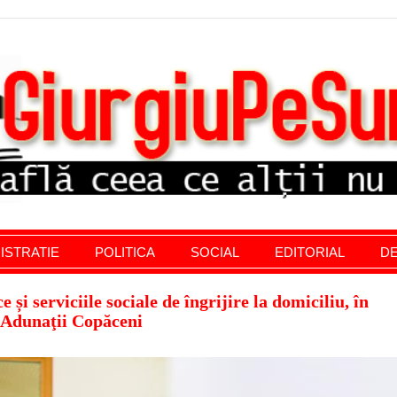
stratie giurgiu, stiri politice, social economic, editoria
ISTRATIE
POLITICA
SOCIAL
EDITORIAL
DE
și serviciile sociale de îngrijire la domiciliu, în
Adunaţii Copăceni