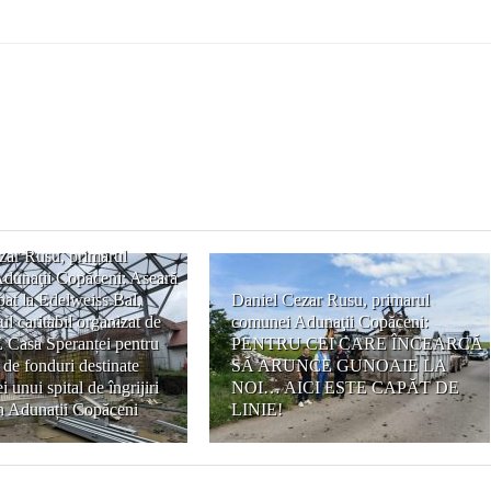
zar Rusu, primarul
dunaţii Copăceni: Aseară
pat la Edelweiss Bal,
Daniel Cezar Rusu, primarul
l caritabil organizat de
comunei Adunaţii Copăceni:
Casa Speranței pentru
PENTRU CEI CARE ÎNCEARCĂ
 de fonduri destinate
SĂ ARUNCE GUNOAIE LA
i unui spital de îngrijiri
NOI… AICI ESTE CAPĂT DE
în Adunații Copăceni
LINIE!