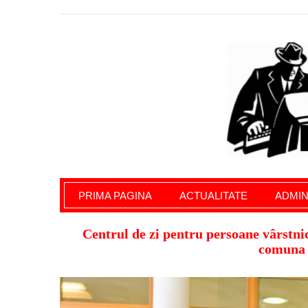
Giurgiu Pe Surse – actualitate giurgiu, admini
PRIMA PAGINA
ACTUALITATE
ADMIN
Centrul de zi pentru persoane vârstnice 
comuna 