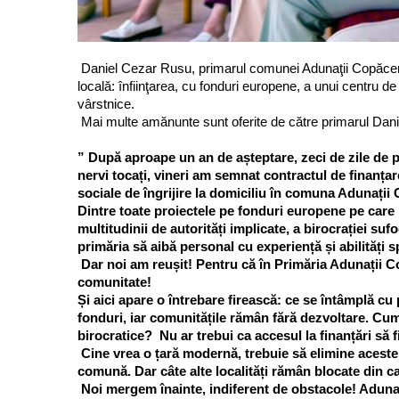
Daniel Cezar Rusu, primarul comunei Adunaţii Copăceni,
locală: înfiinţarea, cu fonduri europene, a unui centru de 
vârstnice.
Mai multe amănunte sunt oferite de către primarul Dani
” După aproape un an de așteptare, zeci de zile de p
nervi tocați, vineri am semnat contractul de finanțar
sociale de îngrijire la domiciliu în comuna Adunații
Dintre toate proiectele pe fonduri europene pe care 
multitudinii de autorități implicate, a birocrației su
primăria să aibă personal cu experiență și abilități s
Dar noi am reușit! Pentru că în Primăria Adunații C
comunitate!
Și aici apare o întrebare firească: ce se întâmplă c
fonduri, iar comunitățile rămân fără dezvoltare. Cu
birocratice? Nu ar trebui ca accesul la finanțări să f
Cine vrea o țară modernă, trebuie să elimine aceste
comună. Dar câte alte localități rămân blocate din 
Noi mergem înainte, indiferent de obstacole! Adunați