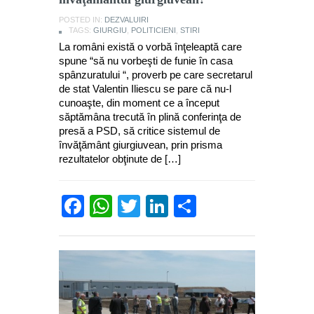
POSTED IN:
DEZVALUIRI
TAGS:
GIURGIU
,
POLITICIENI
,
STIRI
La români există o vorbă înţeleaptă care
spune “să nu vorbeşti de funie în casa
spânzuratului “, proverb pe care secretarul
de stat Valentin Iliescu se pare că nu-l
cunoaşte, din moment ce a început
săptămâna trecută în plină conferinţa de
presă a PSD, să critice sistemul de
învăţământ giurgiuvean, prin prisma
rezultatelor obţinute de […]
Facebook
WhatsApp
Twitter
LinkedIn
Partajează