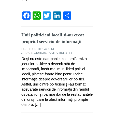
Facebook
WhatsApp
Twitter
LinkedIn
Partajează
Unii politicieni locali şi-au creat
propriul serviciu de informaţii
POSTED IN:
DEZVALUIRI
TAGS:
GIURGIU
,
POLITICIENI
,
STIRI
Deşi nu este campanie electorală, miza
jocurilor politice a devenit atât de
importantă, încât mai mulţi lideri politici
locali, plătesc foarte bine pentru orice
informaţie despre adversarii lor politici.
Astfel, unii dintre politicieni şi-au format
adevărate servicii de informaţii din rândul
ospătarilor şi barmanilor de la restaurantele
din oraş, care le oferă informaţii prompte
despre: […]