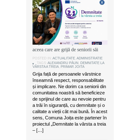
Alexandru Păun, primarul comunei
Joița: O comunitate puternică este
aceea care are grijă de seniorii săi
POSTED IN:
ACTUALITATE
,
ADMINISTRATIE
TAGS:
ALEXANDRU PĂUN
,
DEMNITATE LA
VÂRSTA A TREIA
,
PRIMAR JOITA
Grija față de persoanele vârstnice
înseamnă respect, responsabilitate
și implicare. Ne dorim ca seniorii din
comunitatea noastră să beneficieze
de sprijinul de care au nevoie pentru
a trăi în siguranță, cu demnitate și o
calitate a vieții cât mai bună. În acest
sens, Comuna Joița este partener în
proiectul „Demnitate la vârsta a treia
– […]