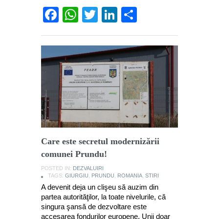
Facebook
WhatsApp
Twitter
LinkedIn
Partajează
Care este secretul modernizării
comunei Prundu!
POSTED IN:
DEZVALUIRI
TAGS:
GIURGIU
,
PRUNDU
,
ROMANIA
,
STIRI
A devenit deja un clişeu să auzim din
partea autorităţilor, la toate nivelurile, că
singura şansă de dezvoltare este
accesarea fondurilor europene. Unii doar