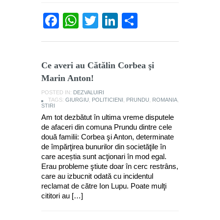
Facebook
WhatsApp
Twitter
LinkedIn
Partajează
Ce averi au Cătălin Corbea şi
Marin Anton!
POSTED IN:
DEZVALUIRI
TAGS:
GIURGIU
,
POLITICIENI
,
PRUNDU
,
ROMANIA
,
STIRI
Am tot dezbătut în ultima vreme disputele
de afaceri din comuna Prundu dintre cele
două familii: Corbea şi Anton, determinate
de împărţirea bunurilor din societăţile în
care aceștia sunt acţionari în mod egal.
Erau probleme ştiute doar în cerc restrâns,
care au izbucnit odată cu incidentul
reclamat de către Ion Lupu. Poate mulţi
cititori au […]