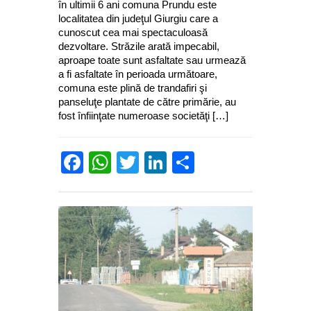
în ultimii 6 ani comuna Prundu este
localitatea din judeţul Giurgiu care a
cunoscut cea mai spectaculoasă
dezvoltare. Străzile arată impecabil,
aproape toate sunt asfaltate sau urmează
a fi asfaltate în perioada următoare,
comuna este plină de trandafiri şi
panseluţe plantate de către primărie, au
fost înfiinţate numeroase societăţi […]
Facebook
WhatsApp
Twitter
LinkedIn
Partajează