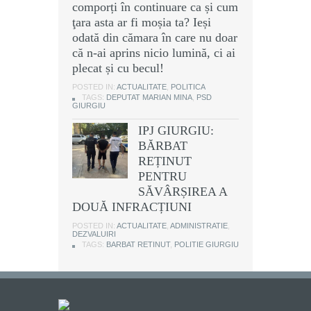
comporți în continuare ca și cum
ţara asta ar fi moșia ta? Ieși
odată din cămara în care nu doar
că n-ai aprins nicio lumină, ci ai
plecat și cu becul!
POSTED IN:
ACTUALITATE
,
POLITICA
TAGS:
DEPUTAT MARIAN MINA
,
PSD
GIURGIU
IPJ GIURGIU:
BĂRBAT
REȚINUT
PENTRU
SĂVÂRȘIREA A
DOUĂ INFRACȚIUNI
POSTED IN:
ACTUALITATE
,
ADMINISTRATIE
,
DEZVALUIRI
TAGS:
BARBAT RETINUT
,
POLITIE GIURGIU