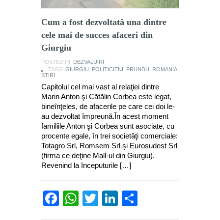
Cum a fost dezvoltată una dintre
cele mai de succes afaceri din
Giurgiu
POSTED IN:
DEZVALUIRI
TAGS:
GIURGIU
,
POLITICIENI
,
PRUNDU
,
ROMANIA
,
STIRI
Capitolul cel mai vast al relaţiei dintre
Marin Anton şi Cătălin Corbea este legat,
bineînţeles, de afacerile pe care cei doi le-
au dezvoltat împreună.În acest moment
familiile Anton şi Corbea sunt asociate, cu
procente egale, în trei societăţi comerciale:
Totagro Srl, Romsem Srl şi Eurosudest Srl
(firma ce deţine Mall-ul din Giurgiu).
Revenind la începuturile […]
Facebook
WhatsApp
Twitter
LinkedIn
Partajează