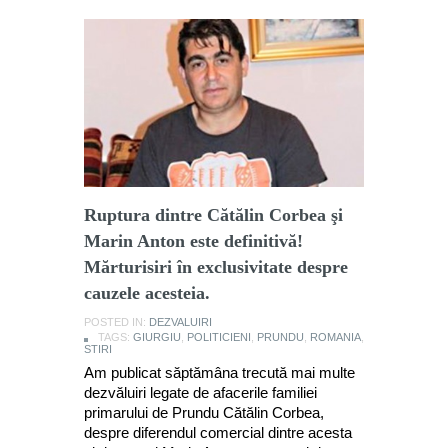
Ruptura dintre Cătălin Corbea şi
Marin Anton este definitivă!
Mărturisiri în exclusivitate despre
cauzele acesteia.
POSTED IN:
DEZVALUIRI
TAGS:
GIURGIU
,
POLITICIENI
,
PRUNDU
,
ROMANIA
,
STIRI
Am publicat săptămâna trecută mai multe
dezvăluiri legate de afacerile familiei
primarului de Prundu Cătălin Corbea,
despre diferendul comercial dintre acesta