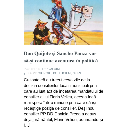
Don Quijote şi Sancho Panza vor
să-şi continue aventura în politică
POSTED IN:
DEZVALUIRI
TAGS:
GIURGIU
,
POLITICIENI
,
STIRI
Cu toate că au trecut ceva zile de la
decizia consilierilor locali municipali prin
care au luat act de încetarea mandatului de
consilier al lui Florin Velicu, acesta încă
mai spera într-o minune prin care să îşi
recâştige poziţia de consilier. Deşi noul
consilier PP DD Daniela Preda a depus
deja jurământul, Florin Velicu, asumându-şi
[…]