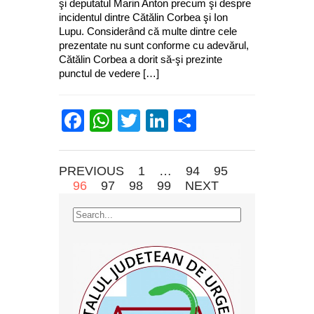
şi deputatul Marin Anton precum şi despre
incidentul dintre Cătălin Corbea şi Ion
Lupu. Considerând că multe dintre cele
prezentate nu sunt conforme cu adevărul,
Cătălin Corbea a dorit să-şi prezinte
punctul de vedere […]
Facebook
WhatsApp
Twitter
LinkedIn
Partajează
PREVIOUS
1
…
94
95
96
97
98
99
NEXT