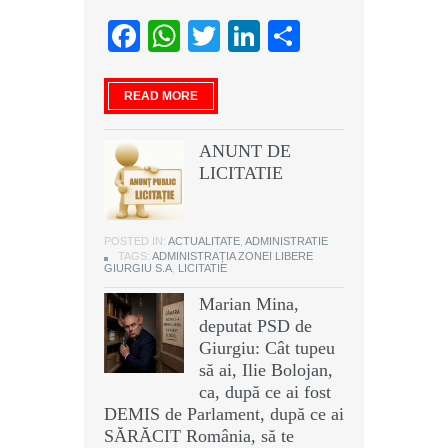
Facebook
WhatsApp
Twitter
LinkedIn
Partajeaz
READ MORE
ANUNT DE
LICITATIE
POSTED IN:
ACTUALITATE
,
ADMINISTRATIE
TAGS:
ADMINISTRAȚIA ZONEI LIBERE
GIURGIU S.A
,
LICITATIE
Marian Mina,
deputat PSD de
Giurgiu: Cât tupeu
să ai, Ilie Bolojan,
ca, după ce ai fost
DEMIS de Parlament, după ce ai
SĂRĂCIT România, să te