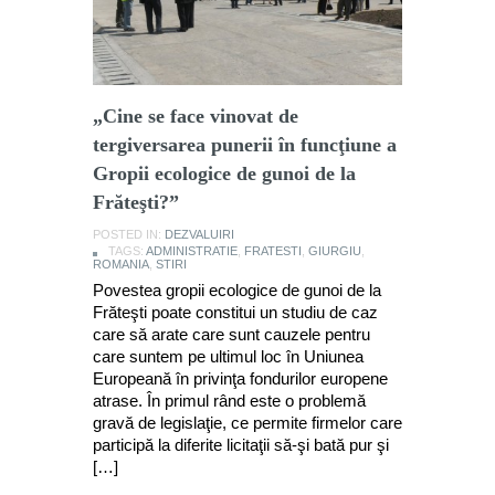
„Cine se face vinovat de
tergiversarea punerii în funcţiune a
Gropii ecologice de gunoi de la
Frăteşti?”
POSTED IN:
DEZVALUIRI
TAGS:
ADMINISTRATIE
,
FRATESTI
,
GIURGIU
,
ROMANIA
,
STIRI
Povestea gropii ecologice de gunoi de la
Frăteşti poate constitui un studiu de caz
care să arate care sunt cauzele pentru
care suntem pe ultimul loc în Uniunea
Europeană în privinţa fondurilor europene
atrase. În primul rând este o problemă
gravă de legislaţie, ce permite firmelor care
participă la diferite licitaţii să-şi bată pur şi
[…]