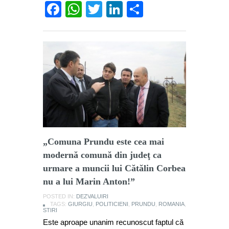
Facebook
WhatsApp
Twitter
LinkedIn
Partajează
„Comuna Prundu este cea mai
modernă comună din judeţ ca
urmare a muncii lui Cătălin Corbea
nu a lui Marin Anton!”
POSTED IN:
DEZVALUIRI
TAGS:
GIURGIU
,
POLITICIENI
,
PRUNDU
,
ROMANIA
,
STIRI
Este aproape unanim recunoscut faptul că