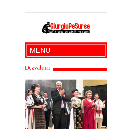
Giurgiu Pe Surse – actualitate giurgiu,
MENU
administratie giurgiu, stiri politice, social
economic, editoriale giurgiu, dezvaluiri,
Dezvaluiri
soc, cancan, stiri locale