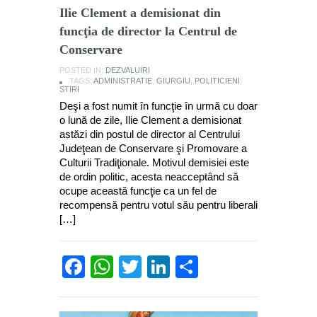
Ilie Clement a demisionat din
funcţia de director la Centrul de
Conservare
POSTED IN:
DEZVALUIRI
TAGS:
ADMINISTRATIE
,
GIURGIU
,
POLITICIENI
,
STIRI
Deşi a fost numit în funcţie în urmă cu doar
o lună de zile, Ilie Clement a demisionat
astăzi din postul de director al Centrului
Judeţean de Conservare şi Promovare a
Culturii Tradiţionale. Motivul demisiei este
de ordin politic, acesta neacceptând să
ocupe această funcţie ca un fel de
recompensă pentru votul său pentru liberali
[…]
Facebook
WhatsApp
Twitter
LinkedIn
Partajează