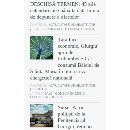
DESCHISĂ TERMEN: 45 zile
calendaristice până la data limită
de depunere a ofertelor
POSTED IN:
ACTUALITATE
,
ADMINISTRATIE
TAGS:
COMUNA LETCA NOUA
,
LICITATIE
Țara face
economie, Giurgiu
aprinde
tiribombele: Cât
consumă Bâlciul de
Sfânta Măria în plină criză
energetică națională
POSTED IN:
ACTUALITATE
,
ADMINISTRATIE
,
DEZVALUIRI
TAGS:
BALCI
,
CONSUM ENERGIE
ELECTRICA
,
GIURGIU
Surse: Patru
polițiști de la
Penitenciarul
Giurgiu, reținuți