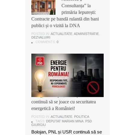
Consultanța” la
Consultanța” la
Consultanța” la
primăria Iepurești:
primăria Iepurești:
primăria Iepurești:
Contracte pe bandă rulantă din bani
Contracte pe bandă rulantă din bani
Contracte pe bandă rulantă din bani
publici și o vizită la DNA
publici și o vizită la DNA
publici și o vizită la DNA
POSTED IN:
POSTED IN:
POSTED IN:
ACTUALITATE
ACTUALITATE
ACTUALITATE
,
,
,
ADMINISTRATIE
ADMINISTRATIE
ADMINISTRATIE
,
,
,
DEZVALUIRI
DEZVALUIRI
DEZVALUIRI
COMMENTS:
COMMENTS:
COMMENTS:
0
0
0
Marian Mina, deputat PSD de
Giurgiu: Bolojan, PNL și USR
continuă să se joace cu securitatea
energetică a României!
POSTED IN:
ACTUALITATE
,
POLITICA
TAGS:
DEPUTAT MARIAN MINA
,
PSD
GIURGIU
Bolojan, PNL și USR continuă să se