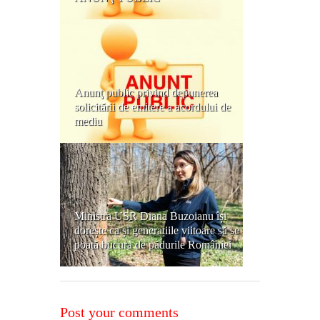
Anunţ public privind depunerea
solicitării de emitere a acordului de
mediu
Ministra USR Diana Buzoianu își
dorește ca și generațiile viitoare să se
poată bucura de pădurile României
Post your comments