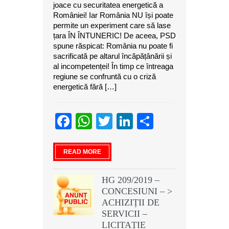
joace cu securitatea energetică a
României! Iar România NU își poate
permite un experiment care să lase
țara ÎN ÎNTUNERIC! De aceea, PSD
spune răspicat: România nu poate fi
sacrificată pe altarul încăpățânării și
al incompetenței! În timp ce întreaga
regiune se confruntă cu o criză
energetică fără […]
Facebook
WhatsApp
Twitter
LinkedIn
Partajeaz
READ MORE
HG 209/2019 –
CONCESIUNI – >
ACHIZIȚII DE
SERVICII –
LICITAȚIE