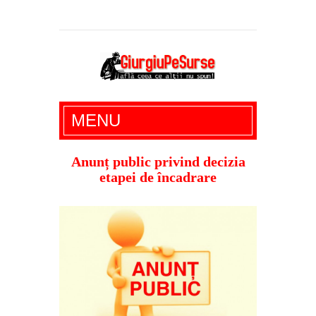
Giurgiu Pe Surse – actualitate giurgiu,
MENU
administratie giurgiu, stiri politice, social
economic, editoriale giurgiu, dezvaluiri,
Anunț public privind decizia
etapei de încadrare
soc, cancan, stiri locale