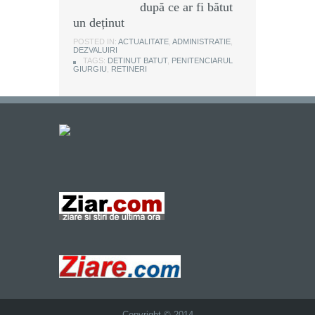
după ce ar fi bătut
un deținut
POSTED IN:
ACTUALITATE
,
ADMINISTRATIE
,
DEZVALUIRI
TAGS:
DETINUT BATUT
,
PENITENCIARUL
GIURGIU
,
RETINERI
Copyright © 2014