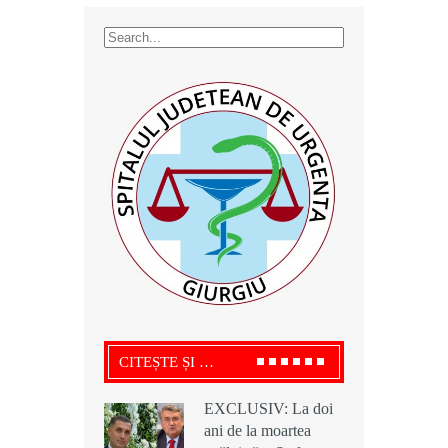
CITEȘTE ȘI …
EXCLUSIV: La doi
EXCLUSIV: La doi
EXCLUSIV: La doi
ani de la moartea
ani de la moartea
ani de la moartea