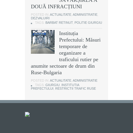
DOUĂ INFRACȚIUNI
POSTED IN:
ACTUALITATE
,
ADMINISTRATIE
,
DEZVALUIRI
TAGS:
BARBAT RETINUT
,
POLITIE GIURGIU
Instituția
Prefectului: Măsuri
temporare de
organizare a
traficului rutier pe
anumite sectoare de drum din
Ruse-Bulgaria
POSTED IN:
ACTUALITATE
,
ADMINISTRATIE
TAGS:
GIURGIU
,
INSTITUTIA
PREFECTULUI
,
RESTRICTII TRAFIC RUSE