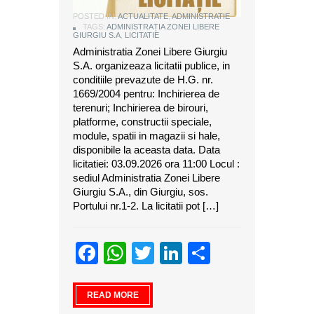
POSTED IN:
ACTUALITATE
,
ADMINISTRATIE
TAGS:
ADMINISTRAȚIA ZONEI LIBERE
GIURGIU S.A
,
LICITATIE
Administratia Zonei Libere Giurgiu
S.A. organizeaza licitatii publice, in
conditiile prevazute de H.G. nr.
1669/2004 pentru: Inchirierea de
terenuri; Inchirierea de birouri,
platforme, constructii speciale,
module, spatii in magazii si hale,
disponibile la aceasta data. Data
licitatiei: 03.09.2026 ora 11:00 Locul :
sediul Administratia Zonei Libere
Giurgiu S.A., din Giurgiu, sos.
Portului nr.1-2. La licitatii pot […]
Facebook
WhatsApp
Twitter
LinkedIn
Partajeaz
READ MORE