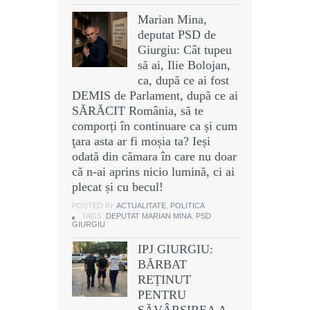
Marian Mina,
deputat PSD de
Giurgiu: Cât tupeu
să ai, Ilie Bolojan,
ca, după ce ai fost
DEMIS de Parlament, după ce ai
SĂRĂCIT România, să te
comporți în continuare ca și cum
ţara asta ar fi moșia ta? Ieși
odată din cămara în care nu doar
că n-ai aprins nicio lumină, ci ai
plecat și cu becul!
POSTED IN:
ACTUALITATE
,
POLITICA
TAGS:
DEPUTAT MARIAN MINA
,
PSD
GIURGIU
IPJ GIURGIU:
BĂRBAT
REȚINUT
PENTRU
SĂVÂRȘIREA A