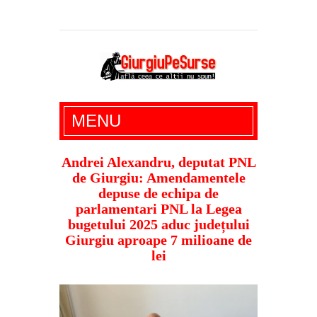
Giurgiu Pe Surse – actualitate giurgiu,
MENU
administratie giurgiu, stiri politice, social
economic, editoriale giurgiu, dezvaluiri,
Andrei Alexandru, deputat PNL
de Giurgiu: Amendamentele
soc, cancan, stiri locale
depuse de echipa de
parlamentari PNL la Legea
bugetului 2025 aduc județului
Giurgiu aproape 7 milioane de
lei