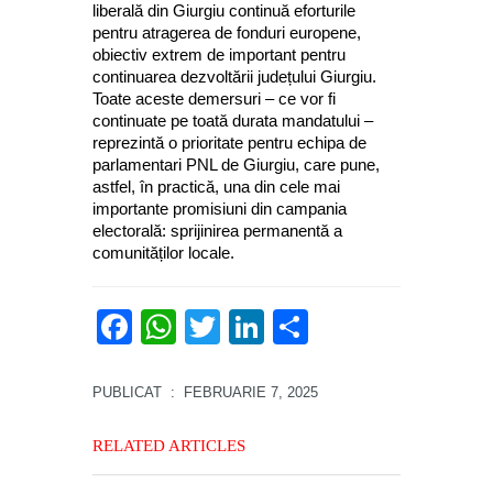
liberală din Giurgiu continuă eforturile
pentru atragerea de fonduri europene,
obiectiv extrem de important pentru
continuarea dezvoltării județului Giurgiu.
Toate aceste demersuri – ce vor fi
continuate pe toată durata mandatului –
reprezintă o prioritate pentru echipa de
parlamentari PNL de Giurgiu, care pune,
astfel, în practică, una din cele mai
importante promisiuni din campania
electorală: sprijinirea permanentă a
comunităților locale.
Facebook
WhatsApp
Twitter
LinkedIn
Partajează
PUBLICAT
: FEBRUARIE 7, 2025
RELATED ARTICLES