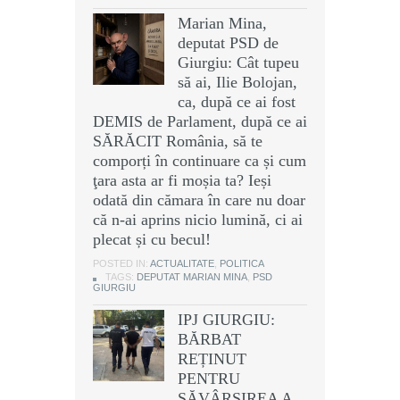
Marian Mina,
deputat PSD de
Giurgiu: Cât tupeu
să ai, Ilie Bolojan,
ca, după ce ai fost
DEMIS de Parlament, după ce ai
SĂRĂCIT România, să te
comporți în continuare ca și cum
ţara asta ar fi moșia ta? Ieși
odată din cămara în care nu doar
că n-ai aprins nicio lumină, ci ai
plecat și cu becul!
POSTED IN:
ACTUALITATE
,
POLITICA
TAGS:
DEPUTAT MARIAN MINA
,
PSD
GIURGIU
IPJ GIURGIU:
BĂRBAT
REȚINUT
PENTRU
SĂVÂRȘIREA A