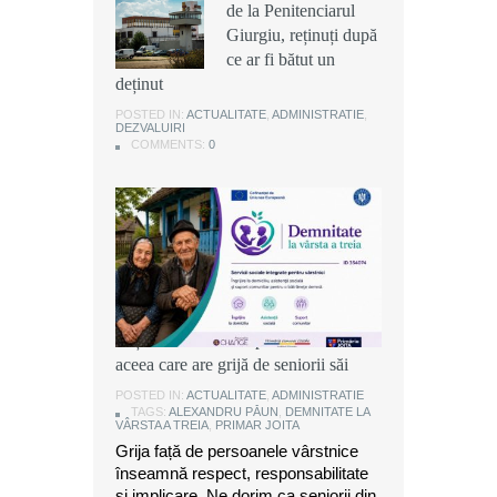
de la Penitenciarul
de la Penitenciarul
de la Penitenciarul
Giurgiu, reținuți după
Giurgiu, reținuți după
Giurgiu, reținuți după
ce ar fi bătut un
ce ar fi bătut un
ce ar fi bătut un
deținut
deținut
deținut
POSTED IN:
POSTED IN:
POSTED IN:
ACTUALITATE
ACTUALITATE
ACTUALITATE
,
,
,
ADMINISTRATIE
ADMINISTRATIE
ADMINISTRATIE
,
,
,
DEZVALUIRI
DEZVALUIRI
DEZVALUIRI
COMMENTS:
COMMENTS:
COMMENTS:
0
0
0
Alexandru Păun, primarul comunei
Joița: O comunitate puternică este
aceea care are grijă de seniorii săi
POSTED IN:
ACTUALITATE
,
ADMINISTRATIE
TAGS:
ALEXANDRU PĂUN
,
DEMNITATE LA
VÂRSTA A TREIA
,
PRIMAR JOITA
Grija față de persoanele vârstnice
înseamnă respect, responsabilitate
și implicare. Ne dorim ca seniorii din