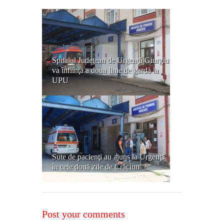
Spitalul Judeţean de Urgenţă Giurgiu
va înfiinţa a doua linie de gardă la
UPU
Sute de pacienţi au ajuns la Urgenţă
în cele două zile de Crăciun
Post your comments