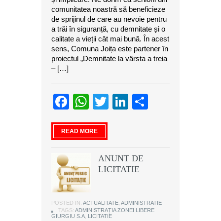
comunitatea noastră să beneficieze
de sprijinul de care au nevoie pentru
a trăi în siguranță, cu demnitate și o
calitate a vieții cât mai bună. În acest
sens, Comuna Joița este partener în
proiectul „Demnitate la vârsta a treia
– […]
Facebook
WhatsApp
Twitter
LinkedIn
Partajeaz
READ MORE
ANUNT DE
LICITATIE
POSTED IN:
ACTUALITATE
,
ADMINISTRATIE
TAGS:
ADMINISTRAȚIA ZONEI LIBERE
GIURGIU S.A
,
LICITATIE