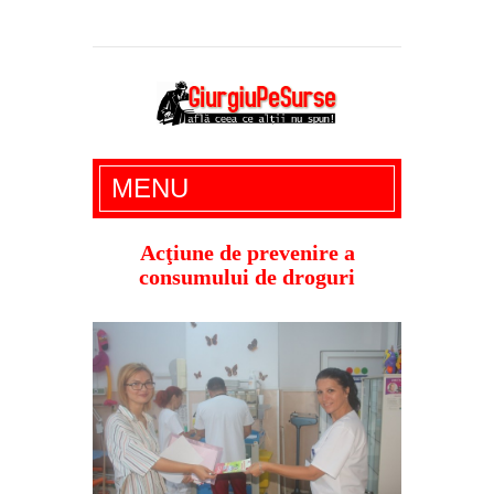
Giurgiu Pe Surse – actualitate giurgiu,
MENU
administratie giurgiu, stiri politice, social
economic, editoriale giurgiu, dezvaluiri,
Acţiune de prevenire a
consumului de droguri
soc, cancan, stiri locale