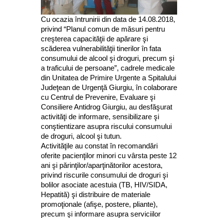
Cu ocazia întrunirii din data de 14.08.2018,
privind “Planul comun de măsuri pentru
creşterea capacităţii de apărare şi
scăderea vulnerabilităţii tinerilor în fata
consumului de alcool şi droguri, precum şi
a traficului de persoane”, cadrele medicale
din Unitatea de Primire Urgente a Spitalului
Judeţean de Urgenţă Giurgiu, în colaborare
cu Centrul de Prevenire, Evaluare şi
Consiliere Antidrog Giurgiu, au desfăşurat
activităţi de informare, sensibilizare şi
conştientizare asupra riscului consumului
de droguri, alcool şi tutun.
Activităţile au constat în recomandări
oferite pacienţilor minori cu vârsta peste 12
ani şi părinţilor/aparţinătorilor acestora,
privind riscurile consumului de droguri şi
bolilor asociate acestuia (TB, HIV/SIDA,
Hepatită) şi distribuire de materiale
promoţionale (afişe, postere, pliante),
precum şi informare asupra serviciilor