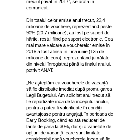
mediul privat în 2017”, se arată în
comunicat.
Din totalul celor emise anul trecut, 22,4
milioane de vouchere, reprezentând peste
90% (20,7 milioane), au fost pe suport de
hârtie, restul fiind pe suport electronic. Cea
mai mare valoare a voucherelor emise în
2018 a fost atinsă în luna iunie (125 de
milioane de euro), reprezentând jumătate
din nivelul înregistrat până la finalul anului,
potrivit ANAT.
„Ne aşteptăm ca voucherele de vacanţă
să fie distribuite imediat după promulgarea
Legii Bugetului. Am solicitat anul trecut să
fie repartizate încă de la începutul anului,
pentru a putea fi valorificate în condiţii
avantajoase pentru angajaţi, în perioada de
Early Booking, când există reduceri de
tarife de până la 30%, dar şi o varietate de
opţiuni de vacanţă, care sunt limitate
considerabil dacă voucherele încep să fie