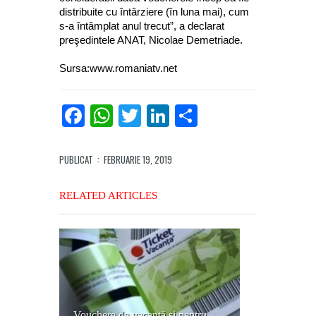
distribuite cu întârziere (în luna mai), cum
s-a întâmplat anul trecut”, a declarat
preşedintele ANAT, Nicolae Demetriade.
Sursa:www.romaniatv.net
Facebook
WhatsApp
Twitter
LinkedIn
Partajează
PUBLICAT
: FEBRUARIE 19, 2019
RELATED ARTICLES
Vouchere de vacanță și pentru