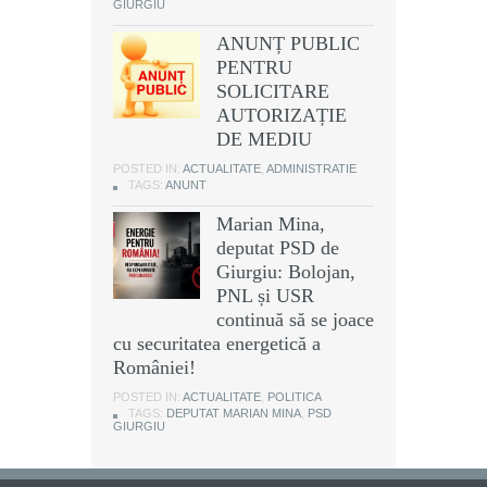
GIURGIU
ANUNȚ PUBLIC
PENTRU
SOLICITARE
AUTORIZAȚIE
DE MEDIU
POSTED IN:
ACTUALITATE
,
ADMINISTRATIE
TAGS:
ANUNT
Marian Mina,
deputat PSD de
Giurgiu: Bolojan,
PNL și USR
continuă să se joace
cu securitatea energetică a
României!
POSTED IN:
ACTUALITATE
,
POLITICA
TAGS:
DEPUTAT MARIAN MINA
,
PSD
GIURGIU