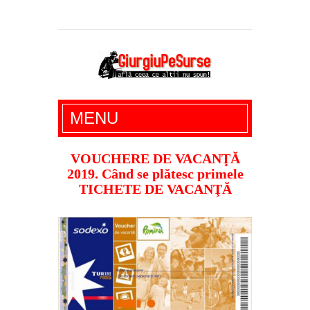
Giurgiu Pe Surse – actualitate giurgiu,
MENU
administratie giurgiu, stiri politice, social
economic, editoriale giurgiu, dezvaluiri,
VOUCHERE DE VACANŢĂ
2019. Când se plătesc primele
soc, cancan, stiri locale
TICHETE DE VACANŢĂ