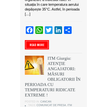
situația în care temperatura aerului
depășește 35°C. Astfel, în perioada
[…]
Facebook
WhatsApp
Twitter
LinkedIn
Partajeaz
READ MORE
ITM Giurgiu:
ATENŢIE
ANGAJATORI:
MĂSURI
OBLIGATORII ÎN
PERIOADA CU
TEMPERATURI RIDICATE
EXTREME !
POSTED IN:
CANCAN
TAGS:
COMUNICAT DE PRESA
,
ITM