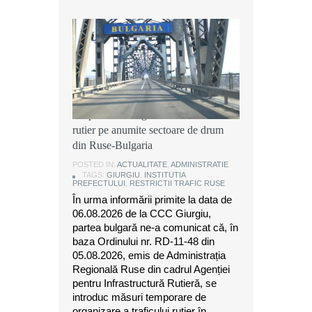
Instituția Prefectului: Măsuri
temporare de organizare a traficului
rutier pe anumite sectoare de drum
din Ruse-Bulgaria
POSTED IN:
ACTUALITATE
,
ADMINISTRATIE
TAGS:
GIURGIU
,
INSTITUTIA
PREFECTULUI
,
RESTRICTII TRAFIC RUSE
În urma informării primite la data de
06.08.2026 de la CCC Giurgiu,
partea bulgară ne-a comunicat că, în
baza Ordinului nr. RD-11-48 din
05.08.2026, emis de Administrația
Regională Ruse din cadrul Agenției
pentru Infrastructură Rutieră, se
introduc măsuri temporare de
organizare a traficului rutier în