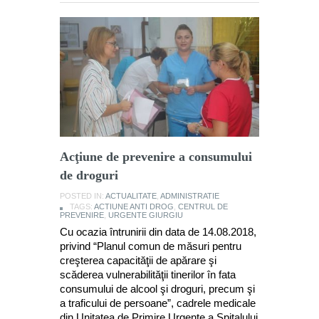
Acţiune de prevenire a consumului
de droguri
POSTED IN:
ACTUALITATE
,
ADMINISTRATIE
TAGS:
ACTIUNE ANTI DROG
,
CENTRUL DE
PREVENIRE
,
URGENTE GIURGIU
Cu ocazia întrunirii din data de 14.08.2018,
privind “Planul comun de măsuri pentru
creşterea capacităţii de apărare şi
scăderea vulnerabilităţii tinerilor în fata
consumului de alcool şi droguri, precum şi
a traficului de persoane”, cadrele medicale
din Unitatea de Primire Urgente a Spitalului