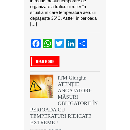
introduc măsuri temporare de
organizare a traficului rutier în
situația în care temperatura aerului
depășește 35°C. Astfel, în perioada
[…]
Facebook
WhatsApp
Twitter
LinkedIn
Partajeaz
READ MORE
ITM Giurgiu:
ATENŢIE
ANGAJATORI:
MĂSURI
OBLIGATORII ÎN
PERIOADA CU
TEMPERATURI RIDICATE
EXTREME !