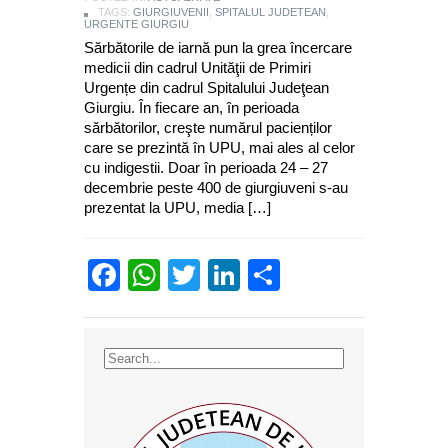
TAGS:
GIURGIUVENII
,
SPITALUL JUDETEAN
,
URGENTE GIURGIU
Sărbătorile de iarnă pun la grea încercare
medicii din cadrul Unităţii de Primiri
Urgențe din cadrul Spitalului Judeţean
Giurgiu. În fiecare an, în perioada
sărbătorilor, creşte numărul pacienților
care se prezintă în UPU, mai ales al celor
cu indigestii. Doar în perioada 24 – 27
decembrie peste 400 de giurgiuveni s-au
prezentat la UPU, media […]
Facebook
WhatsApp
Twitter
LinkedIn
Partajează