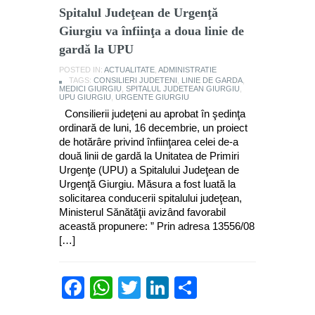
Spitalul Judeţean de Urgenţă
Giurgiu va înfiinţa a doua linie de
gardă la UPU
POSTED IN:
ACTUALITATE
,
ADMINISTRATIE
TAGS:
CONSILIERI JUDETENI
,
LINIE DE GARDA
,
MEDICI GIURGIU
,
SPITALUL JUDETEAN GIURGIU
,
UPU GIURGIU
,
URGENTE GIURGIU
Consilierii judeţeni au aprobat în şedinţa
ordinară de luni, 16 decembrie, un proiect
de hotărâre privind înfiinţarea celei de-a
două linii de gardă la Unitatea de Primiri
Urgenţe (UPU) a Spitalului Judeţean de
Urgenţă Giurgiu. Măsura a fost luată la
solicitarea conducerii spitalului judeţean,
Ministerul Sănătăţii avizând favorabil
această propunere: ” Prin adresa 13556/08
[…]
Facebook
WhatsApp
Twitter
LinkedIn
Partajează