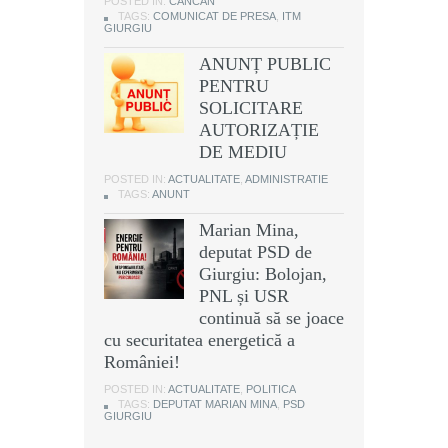
POSTED IN:
CANCAN
TAGS:
COMUNICAT DE PRESA
,
ITM
GIURGIU
ANUNȚ PUBLIC
PENTRU
SOLICITARE
AUTORIZAȚIE
DE MEDIU
POSTED IN:
ACTUALITATE
,
ADMINISTRATIE
TAGS:
ANUNT
Marian Mina,
deputat PSD de
Giurgiu: Bolojan,
PNL și USR
continuă să se joace
cu securitatea energetică a
României!
POSTED IN:
ACTUALITATE
,
POLITICA
TAGS:
DEPUTAT MARIAN MINA
,
PSD
GIURGIU