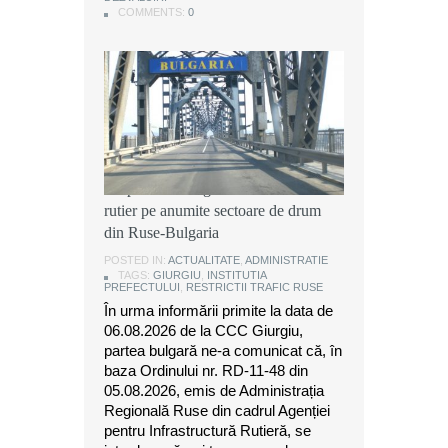
COMMENTS:
COMMENTS:
COMMENTS:
0
0
0
Instituția Prefectului: Măsuri
temporare de organizare a traficului
rutier pe anumite sectoare de drum
din Ruse-Bulgaria
POSTED IN:
ACTUALITATE
,
ADMINISTRATIE
TAGS:
GIURGIU
,
INSTITUTIA
PREFECTULUI
,
RESTRICTII TRAFIC RUSE
În urma informării primite la data de
06.08.2026 de la CCC Giurgiu,
partea bulgară ne-a comunicat că, în
baza Ordinului nr. RD-11-48 din
05.08.2026, emis de Administrația
Regională Ruse din cadrul Agenției
pentru Infrastructură Rutieră, se