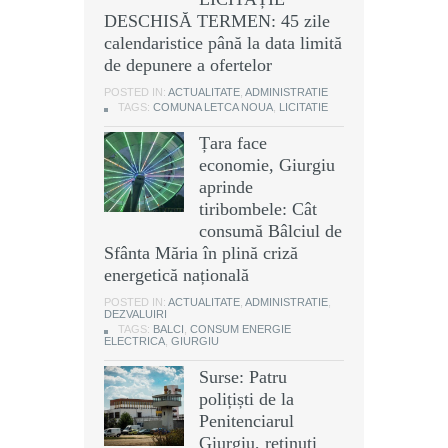
DESCHISĂ TERMEN: 45 zile
calendaristice până la data limită
de depunere a ofertelor
POSTED IN:
ACTUALITATE
,
ADMINISTRATIE
TAGS:
COMUNA LETCA NOUA
,
LICITATIE
Țara face
economie, Giurgiu
aprinde
tiribombele: Cât
consumă Bâlciul de
Sfânta Măria în plină criză
energetică națională
POSTED IN:
ACTUALITATE
,
ADMINISTRATIE
,
DEZVALUIRI
TAGS:
BALCI
,
CONSUM ENERGIE
ELECTRICA
,
GIURGIU
Surse: Patru
polițiști de la
Penitenciarul
Giurgiu, reținuți