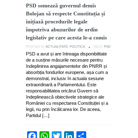
PSD somează guvernul demis
Bolojan să respecte Constituția și
inițiază procedurile legale
împotriva abuzurilor de ordin
legislativ pe care acesta le-a comis
POSTED IN:
ACTUALITATE
,
POLITICA
TAGS:
PSD
PSD a avut și are întreaga disponibilitate
de a susține măsurile necesare pentru
îndeplinirea angajamentelor din PNRR și
absorbția fondurilor europene, așa cum a
demonstrat, inclusiv în actuala sesiune
extraordinară a Parlamentului. Este
responsabilitatea oricărui Guvern să
îndeplinească obiectivele strategice ale
României cu respectarea Constituției și a
legii, nu prin încălcarea lor. De aceea,
Partidul […]
Facebook
WhatsApp
Twitter
LinkedIn
Partajează