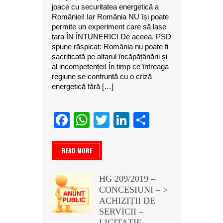
joace cu securitatea energetică a
României! Iar România NU își poate
permite un experiment care să lase
țara ÎN ÎNTUNERIC! De aceea, PSD
spune răspicat: România nu poate fi
sacrificată pe altarul încăpățânării și
al incompetenței! În timp ce întreaga
regiune se confruntă cu o criză
energetică fără […]
Facebook
WhatsApp
Twitter
LinkedIn
Partajeaz
READ MORE
HG 209/2019 –
CONCESIUNI – >
ACHIZIȚII DE
SERVICII –
LICITAȚIE