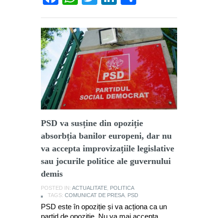
PSD va susține din opoziție
absorbția banilor europeni, dar nu
va accepta improvizațiile legislative
sau jocurile politice ale guvernului
demis
POSTED IN:
ACTUALITATE
,
POLITICA
TAGS:
COMUNICAT DE PRESA
,
PSD
PSD este în opoziție și va acționa ca un
partid de opoziție. Nu va mai accepta