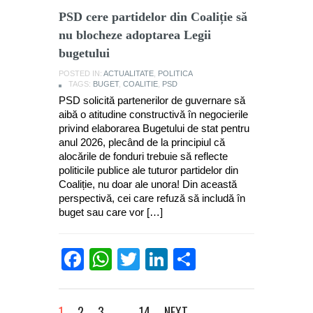
PSD cere partidelor din Coaliție să
nu blocheze adoptarea Legii
bugetului
POSTED IN:
ACTUALITATE
,
POLITICA
TAGS:
BUGET
,
COALITIE
,
PSD
PSD solicită partenerilor de guvernare să
aibă o atitudine constructivă în negocierile
privind elaborarea Bugetului de stat pentru
anul 2026, plecând de la principiul că
alocările de fonduri trebuie să reflecte
politicile publice ale tuturor partidelor din
Coaliție, nu doar ale unora! Din această
perspectivă, cei care refuză să includă în
buget sau care vor […]
Facebook
WhatsApp
Twitter
LinkedIn
Partajează
1
2
3
…
14
NEXT