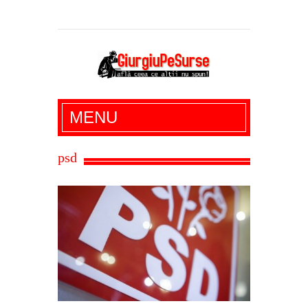
Giurgiu Pe Surse – actualitate giurgiu,
MENU
administratie giurgiu, stiri politice, social
economic, editoriale giurgiu, dezvaluiri,
psd
soc, cancan, stiri locale