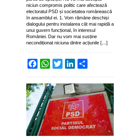
niciun compromis politic care afectează
electoratul PSD și societatea românească
în ansamblul ei. 1.⁠ ⁠Vom rămâne deschiși
dialogului pentru instalarea cât mai rapidă a
unui guvern funcțional, în interesul
României. Dar nu vom mai susține
necondiționat niciuna dintre acțiunile […]
Facebook
WhatsApp
Twitter
LinkedIn
Partajează