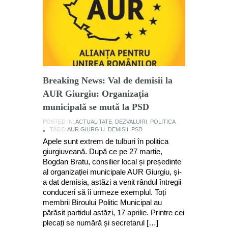
Breaking News: Val de demisii la
AUR Giurgiu: Organizația
municipală se mută la PSD
POSTED IN:
ACTUALITATE
,
DEZVALUIRI
,
POLITICA
TAGS:
AUR GIURGIU
,
DEMISII
,
PSD
Apele sunt extrem de tulburi în politica
giurgiuveană. După ce pe 27 martie,
Bogdan Bratu, consilier local și președinte
al organizației municipale AUR Giurgiu, și-
a dat demisia, astăzi a venit rândul întregii
conduceri să îi urmeze exemplul. Toți
membrii Biroului Politic Municipal au
părăsit partidul astăzi, 17 aprilie. Printre cei
plecați se numără și secretarul […]