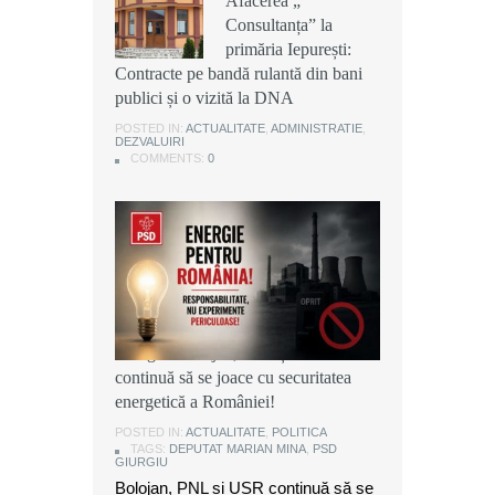
Afacerea „
Afacerea „
Afacerea „
Consultanța” la
Consultanța” la
Consultanța” la
primăria Iepurești:
primăria Iepurești:
primăria Iepurești:
Contracte pe bandă rulantă din bani
Contracte pe bandă rulantă din bani
Contracte pe bandă rulantă din bani
publici și o vizită la DNA
publici și o vizită la DNA
publici și o vizită la DNA
POSTED IN:
POSTED IN:
POSTED IN:
ACTUALITATE
ACTUALITATE
ACTUALITATE
,
,
,
ADMINISTRATIE
ADMINISTRATIE
ADMINISTRATIE
,
,
,
DEZVALUIRI
DEZVALUIRI
DEZVALUIRI
COMMENTS:
COMMENTS:
COMMENTS:
0
0
0
Marian Mina, deputat PSD de
Giurgiu: Bolojan, PNL și USR
continuă să se joace cu securitatea
energetică a României!
POSTED IN:
ACTUALITATE
,
POLITICA
TAGS:
DEPUTAT MARIAN MINA
,
PSD
GIURGIU
Bolojan, PNL și USR continuă să se