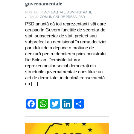
guvernamentale
POSTED IN:
ACTUALITATE
,
ADMINISTRATIE
TAGS:
COMUNICAT DE PRESA
,
PSD
PSD anunță că toți reprezentanții săi care
ocupau în Guvern funcțiile de secretar de
stat, subsecretar de stat, prefect sau
subprefect au demisionat în urma deciziei
partidului de a depune o moțiune de
cenzură pentru demiterea prim-ministrului
Ilie Bolojan. Demisiile tuturor
reprezentanților social-democrați din
structurile guvernamentale constituie un
act de demnitate, în deplină consecvență
cu […]
Facebook
WhatsApp
Twitter
LinkedIn
Partajează