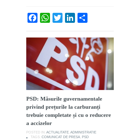
Facebook
WhatsApp
Twitter
LinkedIn
Partajează
PSD: Măsurile guvernamentale
privind prețurile la carburanți
trebuie completate și cu o reducere
a accizelor
POSTED IN:
ACTUALITATE
,
ADMINISTRATIE
TAGS:
COMUNICAT DE PRESA
,
PSD