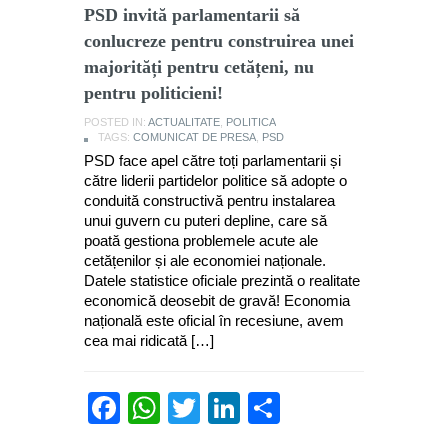
PSD invită parlamentarii să
conlucreze pentru construirea unei
majorități pentru cetățeni, nu
pentru politicieni!
POSTED IN:
ACTUALITATE
,
POLITICA
TAGS:
COMUNICAT DE PRESA
,
PSD
PSD face apel către toți parlamentarii și
către liderii partidelor politice să adopte o
conduită constructivă pentru instalarea
unui guvern cu puteri depline, care să
poată gestiona problemele acute ale
cetățenilor și ale economiei naționale.
Datele statistice oficiale prezintă o realitate
economică deosebit de gravă! Economia
națională este oficial în recesiune, avem
cea mai ridicată […]
Facebook
WhatsApp
Twitter
LinkedIn
Partajează