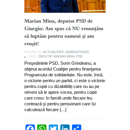
Marian Mina, deputat PSD de
Giurgiu: Am spus că NU renunţăm
să luptăm pentru oameni şi am
reuşit!
POSTED IN:
ACTUALITATE
,
ADMINISTRATIE
TAGS:
DEPUTAT MARIAN MINA
,
PSD
Preşedintele PSD, Sorin Grindeanu, a
obţinut acordul Coaliţiei pentru finanţarea
Programului de solidaritate. Nu este, însă,
o victorie pentru un partid, ci este o victorie
pentru copiii cu dizabilități care nu au pe
nimeni să le apere vocea, pentru copiii
care cresc în familii unde fiecare leu
contează şi pentru pensionarii care își
calculează fiecare […]
Facebook
WhatsApp
Twitter
LinkedIn
Partajează