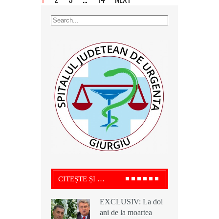
CITEȘTE ȘI …
EXCLUSIV: La doi
EXCLUSIV: La doi
EXCLUSIV: La doi
ani de la moartea
ani de la moartea
ani de la moartea