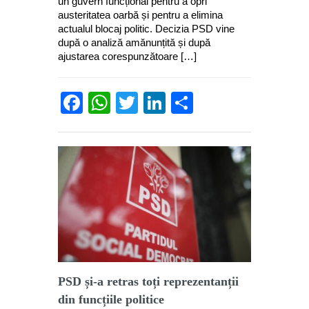
un guvern funcțional pentru a opri
austeritatea oarbă și pentru a elimina
actualul blocaj politic. Decizia PSD vine
după o analiză amănunțită și după
ajustarea corespunzătoare […]
Facebook
WhatsApp
Twitter
LinkedIn
Partajează
PSD și-a retras toți reprezentanții
din funcțiile politice