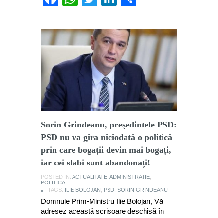
Sorin Grindeanu, preşedintele PSD:
PSD nu va gira niciodată o politică
prin care bogații devin mai bogați,
iar cei slabi sunt abandonați!
POSTED IN:
ACTUALITATE
,
ADMINISTRATIE
,
POLITICA
TAGS:
ILIE BOLOJAN
,
PSD
,
SORIN GRINDEANU
Domnule Prim-Ministru Ilie Bolojan, Vă
adresez această scrisoare deschisă în