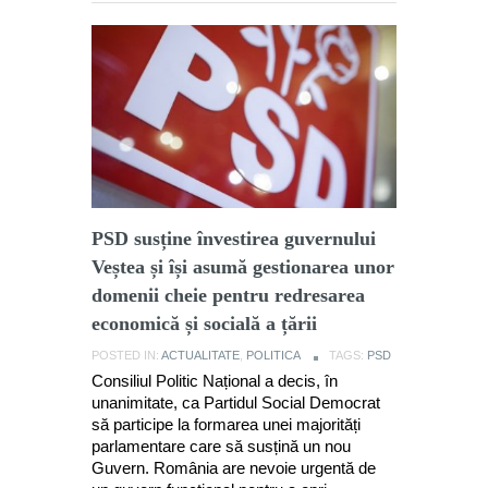
PSD susține învestirea guvernului
Veștea și își asumă gestionarea unor
domenii cheie pentru redresarea
economică și socială a țării
POSTED IN:
ACTUALITATE
,
POLITICA
TAGS:
PSD
Consiliul Politic Național a decis, în
unanimitate, ca Partidul Social Democrat
să participe la formarea unei majorități
parlamentare care să susțină un nou
Guvern. România are nevoie urgentă de