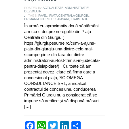
POSTED IN:
ACTUALITATE
,
ADMINISTRATIE
,
DEZVALUIRI
TAGS:
PAVEL
,
PIATA CENTRALA GIURGIU
,
PRIMARIA GIURGIU
,
SAMSARI
,
TRAISTARU
În urmă cu aproximativ două săptămâni,
am scris despre neregulile din Piața
Centrală din Giurgiu (
https://giurgiupesurse.ro/cum-a-ajuns-
piata-din-giurgiu-una-dintre-cele-mai-
scumpe-piete-din-tara-doi-dintre-
administratori-au-fost-trimisi-in-judecata-
pentru-delapidare/) . Cu toate că am
prezentat dovezi clare că firma care a
concesionat piața, SC OMEGA
CONSULTANCE SRL, a încălcat
contractul de concesiune, conducerea
Primăriei Giurgiu nu a considerat că se
impune să verifice și să dispună măsuri
[…]
Facebook
WhatsApp
Twitter
LinkedIn
Partajează