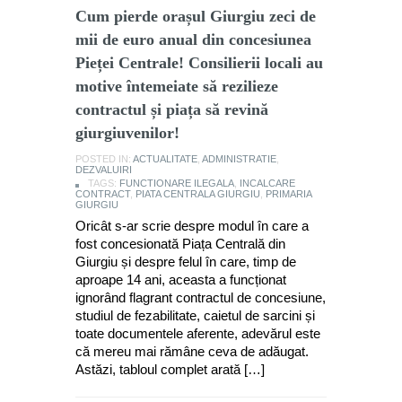
Cum pierde orașul Giurgiu zeci de
mii de euro anual din concesiunea
Pieței Centrale! Consilierii locali au
motive întemeiate să rezilieze
contractul și piața să revină
giurgiuvenilor!
POSTED IN:
ACTUALITATE
,
ADMINISTRATIE
,
DEZVALUIRI
TAGS:
FUNCTIONARE ILEGALA
,
INCALCARE
CONTRACT
,
PIATA CENTRALA GIURGIU
,
PRIMARIA
GIURGIU
Oricât s-ar scrie despre modul în care a
fost concesionată Piața Centrală din
Giurgiu și despre felul în care, timp de
aproape 14 ani, aceasta a funcționat
ignorând flagrant contractul de concesiune,
studiul de fezabilitate, caietul de sarcini și
toate documentele aferente, adevărul este
că mereu mai rămâne ceva de adăugat.
Astăzi, tabloul complet arată […]