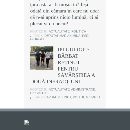
ţara asta ar fi moșia ta? Ieși
odată din cămara în care nu doar
că n-ai aprins nicio lumină, ci ai
plecat și cu becul!
POSTED IN:
ACTUALITATE
,
POLITICA
TAGS:
DEPUTAT MARIAN MINA
,
PSD
GIURGIU
IPJ GIURGIU:
BĂRBAT
REȚINUT
PENTRU
SĂVÂRȘIREA A
DOUĂ INFRACȚIUNI
POSTED IN:
ACTUALITATE
,
ADMINISTRATIE
,
DEZVALUIRI
TAGS:
BARBAT RETINUT
,
POLITIE GIURGIU