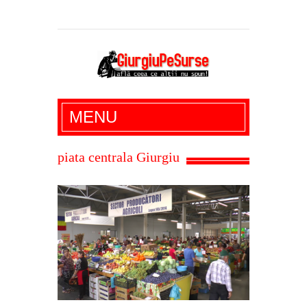
Giurgiu Pe Surse – actualitate giurgiu,
MENU
administratie giurgiu, stiri politice, social
economic, editoriale giurgiu, dezvaluiri,
piata centrala Giurgiu
soc, cancan, stiri locale