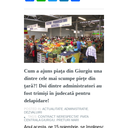
Cum a ajuns piaţa din Giurgiu una
dintre cele mai scumpe pieţe din
ţară?! Doi dintre administratori au
fost trimişi în judecată pentru
delapidare!
POSTED IN:
ACTUALITATE
,
ADMINISTRATIE
,
DEZVALUIRI
TAGS:
CONTRACT NERESPECTAT
,
PIATA
CENTRALA GIURGIU
,
PRETURI MARI
Anul acesta, pe 15 noiembrie, se împlinesc