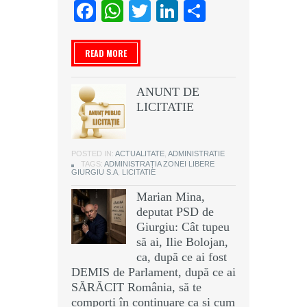
Facebook
WhatsApp
Twitter
LinkedIn
Partajeaz
READ MORE
ANUNT DE
LICITATIE
POSTED IN:
ACTUALITATE
,
ADMINISTRATIE
TAGS:
ADMINISTRAȚIA ZONEI LIBERE
GIURGIU S.A
,
LICITATIE
Marian Mina,
deputat PSD de
Giurgiu: Cât tupeu
să ai, Ilie Bolojan,
ca, după ce ai fost
DEMIS de Parlament, după ce ai
SĂRĂCIT România, să te
comporți în continuare ca și cum