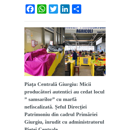
Facebook
WhatsApp
Twitter
LinkedIn
Partajează
Piața Centrală Giurgiu: Micii
producători autentici au cedat locul
” samsarilor” cu marfă
nefiscalizată. Șeful Direcţiei
Patrimoniu din cadrul Primăriei
Giurgiu, înrudit cu administratorul
Pieței Centrale