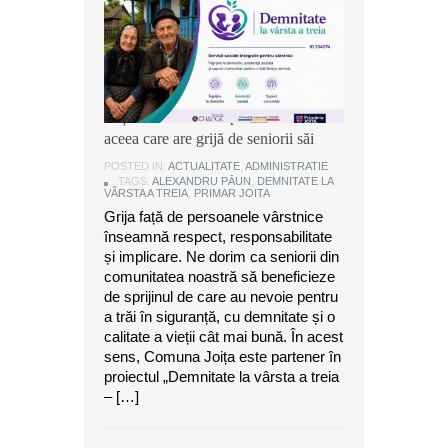
Alexandru Păun, primarul comunei
Joița: O comunitate puternică este
aceea care are grijă de seniorii săi
POSTED IN:
ACTUALITATE
,
ADMINISTRATIE
TAGS:
ALEXANDRU PĂUN
,
DEMNITATE LA
VÂRSTA A TREIA
,
PRIMAR JOITA
Grija față de persoanele vârstnice
înseamnă respect, responsabilitate
și implicare. Ne dorim ca seniorii din
comunitatea noastră să beneficieze
de sprijinul de care au nevoie pentru
a trăi în siguranță, cu demnitate și o
calitate a vieții cât mai bună. În acest
sens, Comuna Joița este partener în
proiectul „Demnitate la vârsta a treia
– […]