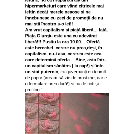
hipermarketuri care vând citricele mai
ieftin decât merele neaoșe și ne
înnebunesc cu zeci de promoții de nu
mai știi încotro s-o iei!!
Am vrut capitalism și piață liberă… Iată,
Piața Giurgiu este una cu adevărat
liberă!!! Pustiu la ora 10.00… Ofertă
este berechet, cerere nu prea,deși, în
capitalism, nu-i așa, cererea este cea
care determină oferta… Bine, asta într-
un capitalism sănătos ( la cap!) și într-
un stat puternic,
cu guvernanți cu teamă
de popor (vream să zic de prostime, dar e
o formulare prea dură!) și nu de hoți și
profitori.”