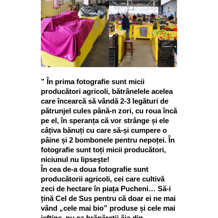
” În prima fotografie sunt micii
producători agricoli, bătrânelele acelea
care încearcă să vândă 2-3 legături de
pătrunjel cules până-n zori, cu roua încă
pe el, în speranța că vor strânge și ele
câțiva bănuți cu care să-și cumpere o
pâine și 2 bombonele pentru nepoței. În
fotografie sunt toți micii producători,
niciunul nu lipsește!
În cea de-a doua fotografie sunt
producătorii agricoli, cei care cultivă
zeci de hectare în piața Pucheni… Să-i
țină Cel de Sus pentru că doar ei ne mai
vând „cele mai bio” produse și cele mai
ieftine, nu ca hrăpăreții ăia din