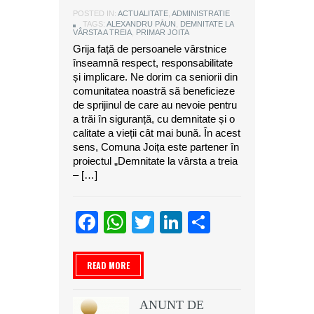
POSTED IN:
ACTUALITATE
,
ADMINISTRATIE
TAGS:
ALEXANDRU PĂUN
,
DEMNITATE LA
VÂRSTA A TREIA
,
PRIMAR JOITA
Grija față de persoanele vârstnice
înseamnă respect, responsabilitate
și implicare. Ne dorim ca seniorii din
comunitatea noastră să beneficieze
de sprijinul de care au nevoie pentru
a trăi în siguranță, cu demnitate și o
calitate a vieții cât mai bună. În acest
sens, Comuna Joița este partener în
proiectul „Demnitate la vârsta a treia
– […]
Facebook
WhatsApp
Twitter
LinkedIn
Partajeaz
READ MORE
ANUNT DE