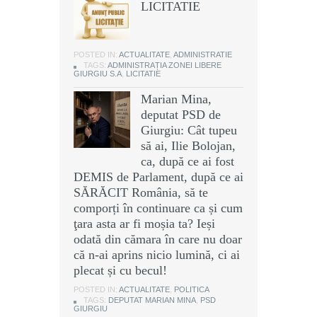
LICITATIE
POSTED IN:
ACTUALITATE
,
ADMINISTRATIE
TAGS:
ADMINISTRAȚIA ZONEI LIBERE
GIURGIU S.A
,
LICITATIE
Marian Mina,
deputat PSD de
Giurgiu: Cât tupeu
să ai, Ilie Bolojan,
ca, după ce ai fost
DEMIS de Parlament, după ce ai
SĂRĂCIT România, să te
comporți în continuare ca și cum
ţara asta ar fi moșia ta? Ieși
odată din cămara în care nu doar
că n-ai aprins nicio lumină, ci ai
plecat și cu becul!
POSTED IN:
ACTUALITATE
,
POLITICA
TAGS:
DEPUTAT MARIAN MINA
,
PSD
GIURGIU