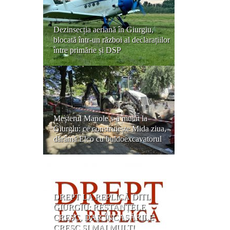
Dezinsecția aeriană în Giurgiu,
blocată într-un război al declarațiilor
între primărie și DSP
Meșterul Manole s-a mutat la
Giurgiu: ce construiește Mida ziua,
dărâmă Elco cu buldoexcavatorul
DREPT LA REPLICĂ DITL
GIURGIU: RESTANȚELE
CRESC, DAR ÎNCASĂRILE
CRESC ȘI MAI MULT!