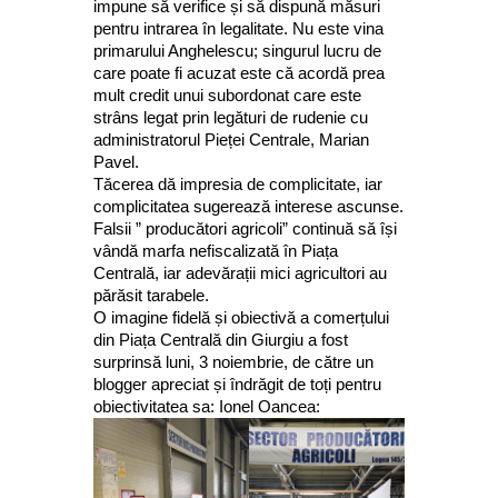
impune să verifice și să dispună măsuri
pentru intrarea în legalitate. Nu este vina
primarului Anghelescu; singurul lucru de
care poate fi acuzat este că acordă prea
mult credit unui subordonat care este
strâns legat prin legături de rudenie cu
administratorul Pieței Centrale, Marian
Pavel.
Tăcerea dă impresia de complicitate, iar
complicitatea sugerează interese ascunse.
Falsii ” producători agricoli” continuă să își
vândă marfa nefiscalizată în Piața
Centrală, iar adevărații mici agricultori au
părăsit tarabele.
O imagine fidelă și obiectivă a comerțului
din Piața Centrală din Giurgiu a fost
surprinsă luni, 3 noiembrie, de către un
blogger apreciat și îndrăgit de toți pentru
obiectivitatea sa: Ionel Oancea: