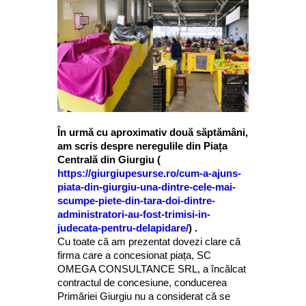
În urmă cu aproximativ două săptămâni,
am scris despre neregulile din Piața
Centrală din Giurgiu (
https://giurgiupesurse.ro/cum-a-ajuns-
piata-din-giurgiu-una-dintre-cele-mai-
scumpe-piete-din-tara-doi-dintre-
administratori-au-fost-trimisi-in-
judecata-pentru-delapidare/
) .
Cu toate că am prezentat dovezi clare că
firma care a concesionat piața, SC
OMEGA CONSULTANCE SRL, a încălcat
contractul de concesiune, conducerea
Primăriei Giurgiu nu a considerat că se