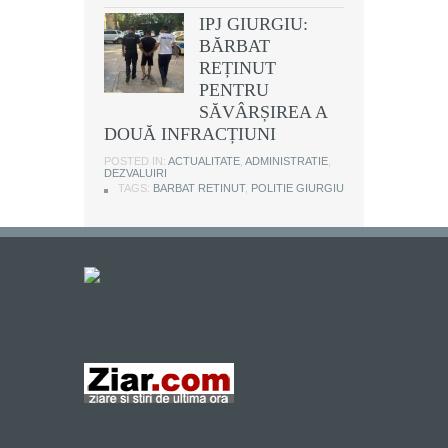
IPJ GIURGIU:
BĂRBAT
REȚINUT
PENTRU
SĂVÂRȘIREA A
DOUĂ INFRACȚIUNI
POSTED IN:
ACTUALITATE
,
ADMINISTRATIE
,
DEZVALUIRI
TAGS:
BARBAT RETINUT
,
POLITIE GIURGIU