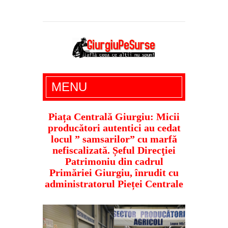
Giurgiu Pe Surse – actualitate giurgiu,
MENU
administratie giurgiu, stiri politice, social
economic, editoriale giurgiu, dezvaluiri,
Piața Centrală Giurgiu: Micii
producători autentici au cedat
soc, cancan, stiri locale
locul ” samsarilor” cu marfă
nefiscalizată. Șeful Direcţiei
Patrimoniu din cadrul
Primăriei Giurgiu, înrudit cu
administratorul Pieței Centrale