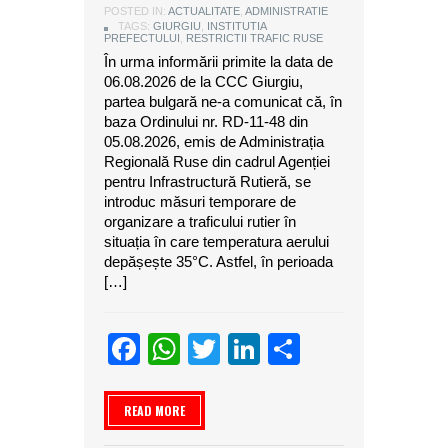
POSTED IN:
ACTUALITATE
,
ADMINISTRATIE
TAGS:
GIURGIU
,
INSTITUTIA
PREFECTULUI
,
RESTRICTII TRAFIC RUSE
În urma informării primite la data de
06.08.2026 de la CCC Giurgiu,
partea bulgară ne-a comunicat că, în
baza Ordinului nr. RD-11-48 din
05.08.2026, emis de Administrația
Regională Ruse din cadrul Agenției
pentru Infrastructură Rutieră, se
introduc măsuri temporare de
organizare a traficului rutier în
situația în care temperatura aerului
depășește 35°C. Astfel, în perioada
[…]
Facebook
WhatsApp
Twitter
LinkedIn
Partajeaz
READ MORE