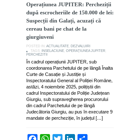
Operațiunea JUPITER: Percheziții
după escrocheriile de 150.000 de lei:
Suspecții din Galați, acuzați că
cereau bani pe chat de la
giurgiuveni
POSTED IN:
ACTUALITATE
,
DEZVALUIRI
TAGS:
INSELACIUNE
,
OPERAȚIUNEA JUPITER
,
PERCHEZITII
În cadrul operațiunii JUPITER, sub
coordonarea Parchetului de pe lângă Înalta
Curte de Casație și Justiție și
Inspectoratului General al Poliției Române,
astăzi, 4 noiembrie 2025, polițiștii din
cadrul Inspectoratului de Poliție Județean
Giurgiu, sub supravegherea procurorului
din cadrul Parchetului de pe lângă
Judecătoria Giurgiu, au pus în executare 9
mandate de percheziție, în județul […]
Facebook
WhatsApp
Twitter
LinkedIn
Partajează