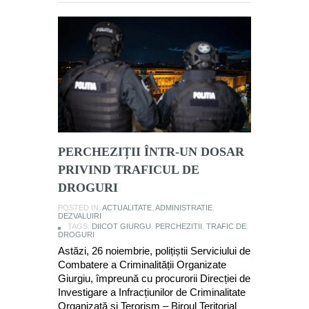
PERCHEZIȚII ÎNTR-UN DOSAR
PRIVIND TRAFICUL DE
DROGURI
POSTED IN:
ACTUALITATE
,
ADMINISTRATIE
,
DEZVALUIRI
TAGS:
DIICOT GIURGU
,
PERCHEZITII
,
TRAFIC DE
DROGURI
Astăzi, 26 noiembrie, polițiștii Serviciului de
Combatere a Criminalității Organizate
Giurgiu, împreună cu procurorii Direcției de
Investigare a Infracțiunilor de Criminalitate
Organizată și Terorism – Biroul Teritorial