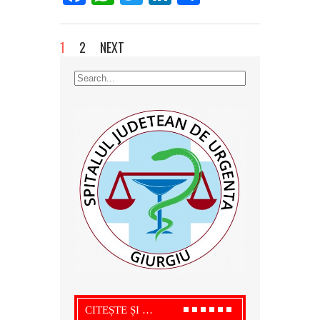
1
2
NEXT
CITEȘTE ȘI …