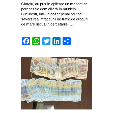
Giurgiu, au pus în aplicare un mandat de
percheziție domiciliară în municipiul
București, într-un dosar penal privind
săvârșirea infracțiunii de trafic de droguri
de mare risc. Din cercetările […]
Facebook
WhatsApp
Twitter
LinkedIn
Partajează