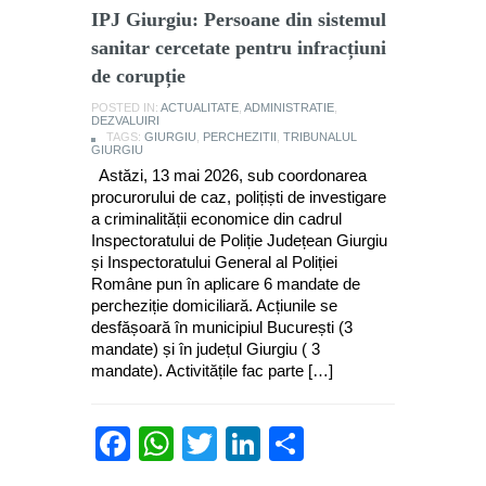
IPJ Giurgiu: Persoane din sistemul
sanitar cercetate pentru infracțiuni
de corupție
POSTED IN:
ACTUALITATE
,
ADMINISTRATIE
,
DEZVALUIRI
TAGS:
GIURGIU
,
PERCHEZITII
,
TRIBUNALUL
GIURGIU
Astăzi, 13 mai 2026, sub coordonarea
procurorului de caz, polițiști de investigare
a criminalității economice din cadrul
Inspectoratului de Poliție Județean Giurgiu
și Inspectoratului General al Poliției
Române pun în aplicare 6 mandate de
percheziție domiciliară. Acțiunile se
desfășoară în municipiul București (3
mandate) și în județul Giurgiu ( 3
mandate). Activitățile fac parte […]
Facebook
WhatsApp
Twitter
LinkedIn
Partajează