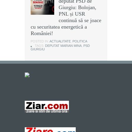
deputat PSD de
Giurgiu: Bolojan,
PNL și USR
continuă să se joace
cu securitatea energetică a
României!
POSTED IN:
ACTUALITATE
,
POLITICA
TAGS:
DEPUTAT MARIAN MINA
,
PSD
GIURGIU