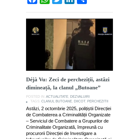
Déjà Vu: Zeci de percheziții, astăzi
dimineață, la clanul „Butoane”
POSTED IN:
ACTUALITATE
,
DEZVALUIRI
TAGS:
CLANUL BUTOANE
,
DIICOT
,
PERCHEZITII
Astăzi, 2 octombrie 2025, polițiștii Direcției
de Combaterea a Criminalității Organizate
– Serviciul de Combatere a Grupurilor de
Criminalitate Organizată, împreună cu
procurorii Direcției de Investigare a