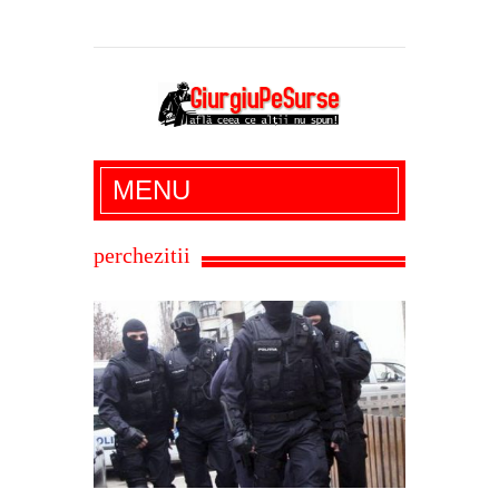
Giurgiu Pe Surse – actualitate giurgiu,
MENU
administratie giurgiu, stiri politice, social
economic, editoriale giurgiu, dezvaluiri,
perchezitii
soc, cancan, stiri locale