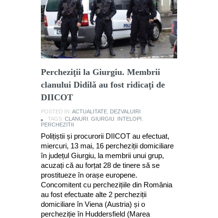
Percheziţii la Giurgiu. Membrii
clanului Didilă au fost ridicaţi de
DIICOT
POSTED IN:
ACTUALITATE
,
DEZVALUIRI
TAGS:
CLANURI
,
GIURGIU
,
INTELOPI
,
PERCHEZITII
Polițiștii și procurorii DIICOT au efectuat,
miercuri, 13 mai, 16 percheziții domiciliare
în județul Giurgiu, la membrii unui grup,
acuzați că au forțat 28 de tinere să se
prostitueze în orașe europene.
Concomitent cu perchezițiile din România
au fost efectuate alte 2 percheziții
domiciliare în Viena (Austria) și o
percheziție în Huddersfield (Marea