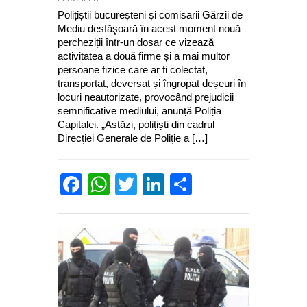
Polițiștii bucureșteni și comisarii Gărzii de
Mediu desfăşoară în acest moment nouă
percheziții într-un dosar ce vizează
activitatea a două firme și a mai multor
persoane fizice care ar fi colectat,
transportat, deversat și îngropat deșeuri în
locuri neautorizate, provocând prejudicii
semnificative mediului, anunță Poliția
Capitalei. „Astăzi, polițiști din cadrul
Direcției Generale de Poliție a […]
Facebook
WhatsApp
Twitter
LinkedIn
Partajează