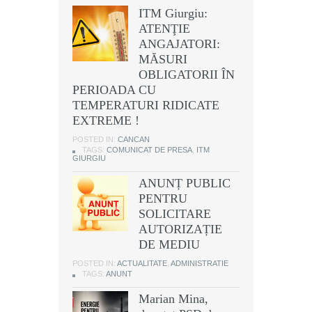
ITM Giurgiu:
ATENŢIE
ANGAJATORI:
MĂSURI
OBLIGATORII ÎN
PERIOADA CU
TEMPERATURI RIDICATE
EXTREME !
POSTED IN:
CANCAN
TAGS:
COMUNICAT DE PRESA
,
ITM
GIURGIU
ANUNȚ PUBLIC
PENTRU
SOLICITARE
AUTORIZAȚIE
DE MEDIU
POSTED IN:
ACTUALITATE
,
ADMINISTRATIE
TAGS:
ANUNT
Marian Mina,