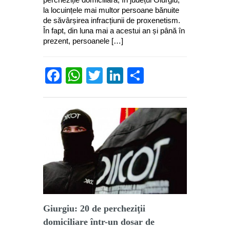
la locuințele mai multor persoane bănuite
de săvârșirea infracțiunii de proxenetism.
În fapt, din luna mai a acestui an și până în
prezent, persoanele […]
Facebook
WhatsApp
Twitter
LinkedIn
Partajează
Giurgiu: 20 de percheziţii
domiciliare într-un dosar de