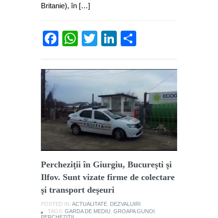
Britanie), în […]
Facebook
WhatsApp
Twitter
LinkedIn
Partajează
Percheziţii în Giurgiu, Bucureşti şi
Ilfov. Sunt vizate firme de colectare
şi transport deşeuri
POSTED IN:
ACTUALITATE
,
DEZVALUIRI
TAGS:
GARDA DE MEDIU
,
GROAPA GUNOI
,
PERCHEZITII