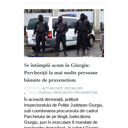
Se întâmplă acum în Giurgiu:
Percheziţii la mai multe persoane
bănuite de proxenetism
POSTED IN:
ACTUALITATE
,
DEZVALUIRI
TAGS:
GIURGIU
,
PERCHEZITII
,
PROXENETISM
În această dimineață, polițiștii
Inspectoratului de Poliție Județean Giurgiu,
sub coordonarea procurorului din cadrul
Parchetului de pe lângă Judecătoria
Giurgiu, pun în executare 8 mandate de
percheziție domiciliară, în județul Giurgiu,