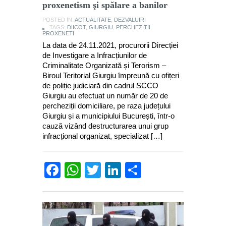
proxenetism şi spălare a banilor
POSTED IN:
ACTUALITATE
,
DEZVALUIRI
TAGS:
DIICOT
,
GIURGIU
,
PERCHEZITII
,
PROXENETI
La data de 24.11.2021, procurorii Direcției
de Investigare a Infracțiunilor de
Criminalitate Organizată și Terorism –
Biroul Teritorial Giurgiu împreună cu ofițeri
de poliție judiciară din cadrul SCCO
Giurgiu au efectuat un număr de 20 de
percheziții domiciliare, pe raza județului
Giurgiu și a municipiului București, într-o
cauză vizând destructurarea unui grup
infracțional organizat, specializat […]
Facebook
WhatsApp
Twitter
LinkedIn
Partajează