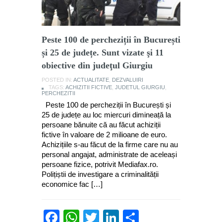
Peste 100 de percheziții în București
și 25 de județe. Sunt vizate şi 11
obiective din judeţul Giurgiu
POSTED IN:
ACTUALITATE
,
DEZVALUIRI
TAGS:
ACHIZITII FICTIVE
,
JUDETUL GIURGIU
,
PERCHEZITII
Peste 100 de percheziții în București și
25 de județe au loc miercuri dimineață la
persoane bănuite că au făcut achiziții
fictive în valoare de 2 milioane de euro.
Achizițiile s-au făcut de la firme care nu au
personal angajat, administrate de aceleași
persoane fizice, potrivit Mediafax.ro.
Polițiștii de investigare a criminalității
economice fac […]
Facebook
WhatsApp
Twitter
LinkedIn
Partajează