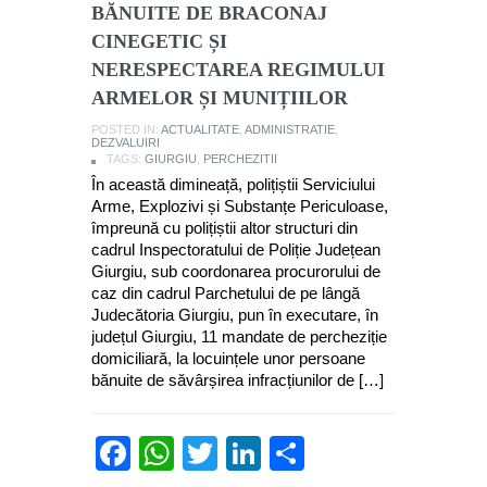
BĂNUITE DE BRACONAJ
CINEGETIC ȘI
NERESPECTAREA REGIMULUI
ARMELOR ȘI MUNIȚIILOR
POSTED IN:
ACTUALITATE
,
ADMINISTRATIE
,
DEZVALUIRI
TAGS:
GIURGIU
,
PERCHEZITII
În această dimineață, polițiștii Serviciului
Arme, Explozivi și Substanțe Periculoase,
împreună cu polițiștii altor structuri din
cadrul Inspectoratului de Poliție Județean
Giurgiu, sub coordonarea procurorului de
caz din cadrul Parchetului de pe lângă
Judecătoria Giurgiu, pun în executare, în
județul Giurgiu, 11 mandate de percheziție
domiciliară, la locuințele unor persoane
bănuite de săvârșirea infracțiunilor de […]
Facebook
WhatsApp
Twitter
LinkedIn
Partajează