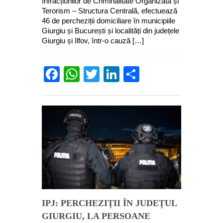
Infracțiunilor de Criminalitate Organizată și
Terorism – Structura Centrală, efectuează
46 de percheziții domiciliare în municipiile
Giurgiu și București și localități din județele
Giurgiu și Ilfov, într-o cauză […]
Facebook
WhatsApp
Twitter
LinkedIn
Partajează
IPJ: PERCHEZIȚII ÎN JUDEȚUL
GIURGIU, LA PERSOANE