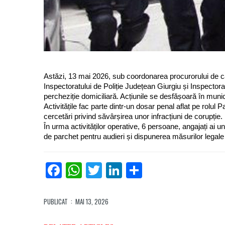
Astăzi, 13 mai 2026, sub coordonarea procurorului de caz,
Inspectoratului de Poliție Județean Giurgiu și Inspector
percheziție domiciliară. Acțiunile se desfășoară în munic
Activitățile fac parte dintr-un dosar penal aflat pe rolul
cercetări privind săvârșirea unor infracțiuni de corupție.
În urma activităților operative, 6 persoane, angajați ai unei
de parchet pentru audieri și dispunerea măsurilor legal
Facebook
WhatsApp
Twitter
LinkedIn
Partajează
PUBLICAT
: MAI 13, 2026