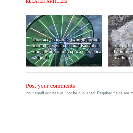
RELATED ARTICLES
Țara face economie, Giurgiu aprinde
tiribombele: Cât consumă Bâlciul de
Surse: Pist
Sfânta Măria în plină criză energetică
Podului Bi
națională
nivelului 
Post your comments
Your email address will not be published. Required fields are 