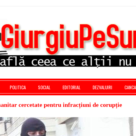
stratie giurgiu, stiri politice, social economic, editoria
POLITICA
SOCIAL
EDITORIAL
DEZVALUIRI
CANC
anitar cercetate pentru infracțiuni de corupție