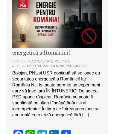
Marian Mina, deputat PSD de
Giurgiu: Bolojan, PNL și USR
continuă să se joace cu securitatea
energetică a României!
POSTED IN:
ACTUALITATE
,
POLITICA
TAGS:
DEPUTAT MARIAN MINA
,
PSD GIURGIU
Bolojan, PNL și USR continuă să se joace cu
securitatea energetică a României! Iar
România NU își poate permite un experiment
care să lase țara ÎN ÎNTUNERIC! De aceea,
PSD spune răspicat: România nu poate fi
sacrificată pe altarul încăpățânării și al
incompetenței! În timp ce întreaga regiune se
confruntă cu o criză energetică fără […]