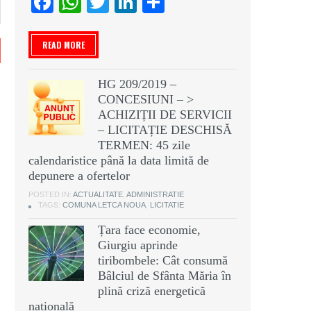
Facebook
WhatsApp
Twitter
LinkedIn
Partajează
READ MORE
HG 209/2019 –
CONCESIUNI – >
ACHIZIȚII DE SERVICII
– LICITAȚIE DESCHISĂ
TERMEN: 45 zile
calendaristice până la data limită de
depunere a ofertelor
POSTED IN:
ACTUALITATE
,
ADMINISTRATIE
TAGS:
COMUNA LETCA NOUA
,
LICITATIE
Țara face economie,
Giurgiu aprinde
tiribombele: Cât consumă
Bâlciul de Sfânta Măria în
plină criză energetică
națională