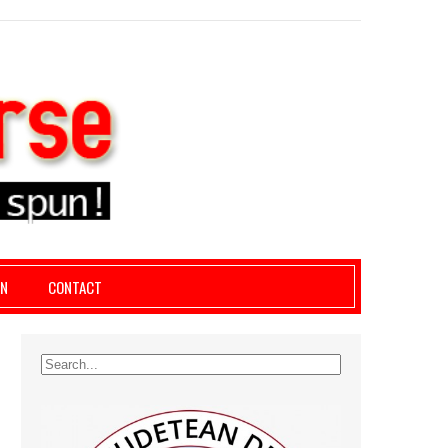
le giurgiu, dezvaluiri, soc, cancan, stiri locale
AN
CONTACT