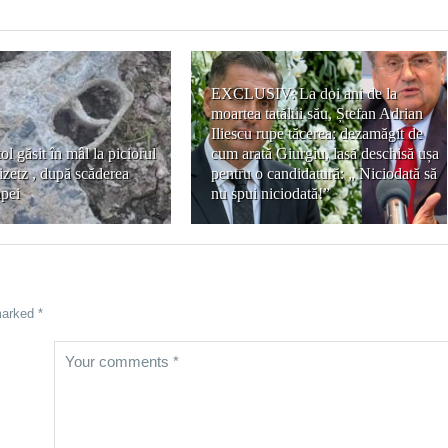
EXCLUSIV: La doi ani de la
moartea tatălui său, Ștefan Adrian
Iliescu rupe tăcerea: dezamăgit de
ol găsit în mâl la piciorul
cum arată Giurgiu, lasă deschisă ușa
zetz , după scăderea
pentru o candidatură: „ Niciodată să
apei
nu spui niciodată!”
marked *