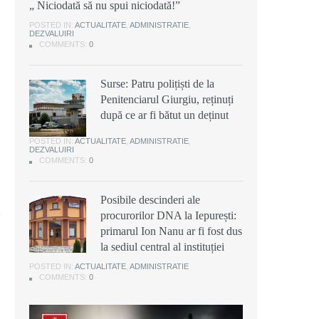
„ Niciodată să nu spui niciodată!”
POSTED IN:
ACTUALITATE
,
ADMINISTRATIE
,
DEZVALUIRI
COMMENTS:
0
Surse: Patru polițiști de la
Penitenciarul Giurgiu, reținuți
după ce ar fi bătut un deținut
POSTED IN:
ACTUALITATE
,
ADMINISTRATIE
,
DEZVALUIRI
COMMENTS:
0
Posibile descinderi ale
procurorilor DNA la Iepurești:
primarul Ion Nanu ar fi fost dus
la sediul central al instituției
POSTED IN:
ACTUALITATE
,
ADMINISTRATIE
COMMENTS:
0