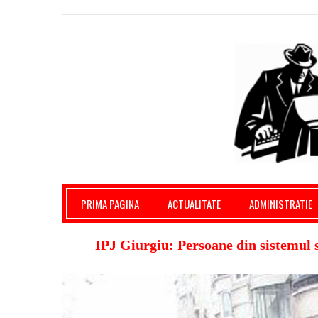
Giurgiu Pe Surse – actualitate giurgiu, admini
PRIMA PAGINA
ACTUALITATE
ADMINISTRATIE
IPJ Giurgiu: Persoane din sistemul s