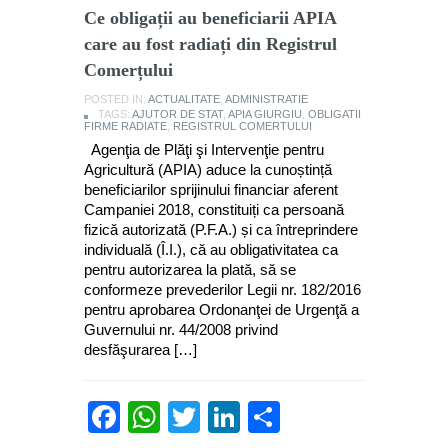
Ce obligații au beneficiarii APIA
care au fost radiați din Registrul
Comerțului
POSTED IN:
ACTUALITATE
,
ADMINISTRATIE
TAGS:
AJUTOR DE STAT
,
APIA GIURGIU
,
OBLIGATII
FIRME RADIATE
,
REGISTRUL COMERTULUI
Agenţia de Plăţi şi Intervenţie pentru
Agricultură (APIA) aduce la cunoștință
beneficiarilor sprijinului financiar aferent
Campaniei 2018, constituiți ca persoană
fizică autorizată (P.F.A.) și ca întreprindere
individuală (Î.I.), că au obligativitatea ca
pentru autorizarea la plată, să se
conformeze prevederilor Legii nr. 182/2016
pentru aprobarea Ordonanţei de Urgenţă a
Guvernului nr. 44/2008 privind
desfăşurarea […]
Facebook
WhatsApp
Twitter
LinkedIn
Partajează