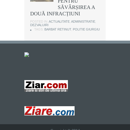
PENTRU
SĂVÂRȘIREA A
DOUĂ INFRACȚIUNI
POSTED IN:
ACTUALITATE
,
ADMINISTRATIE
,
DEZVALUIRI
TAGS:
BARBAT RETINUT
,
POLITIE GIURGIU