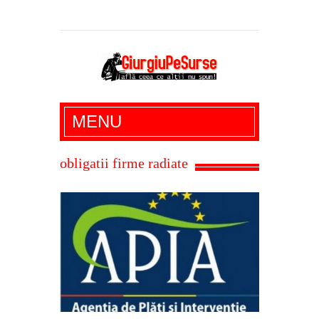
Giurgiu Pe Surse – actualitate giurgiu,
MENU
administratie giurgiu, stiri politice, social
economic, editoriale giurgiu, dezvaluiri,
obligatii firme radiate
soc, cancan, stiri locale