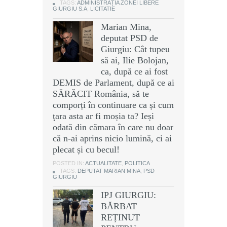
TAGS:
ADMINISTRAȚIA ZONEI LIBERE
GIURGIU S.A
,
LICITATIE
Marian Mina,
deputat PSD de
Giurgiu: Cât tupeu
să ai, Ilie Bolojan,
ca, după ce ai fost
DEMIS de Parlament, după ce ai
SĂRĂCIT România, să te
comporți în continuare ca și cum
ţara asta ar fi moșia ta? Ieși
odată din cămara în care nu doar
că n-ai aprins nicio lumină, ci ai
plecat și cu becul!
POSTED IN:
ACTUALITATE
,
POLITICA
TAGS:
DEPUTAT MARIAN MINA
,
PSD
GIURGIU
IPJ GIURGIU:
BĂRBAT
REȚINUT