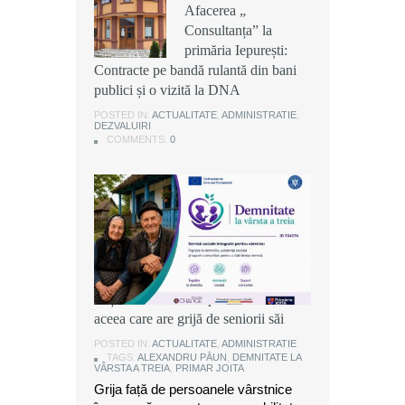
Afacerea „
Afacerea „
Afacerea „
Consultanța” la
Consultanța” la
Consultanța” la
primăria Iepurești:
primăria Iepurești:
primăria Iepurești:
Contracte pe bandă rulantă din bani
Contracte pe bandă rulantă din bani
Contracte pe bandă rulantă din bani
publici și o vizită la DNA
publici și o vizită la DNA
publici și o vizită la DNA
POSTED IN:
POSTED IN:
POSTED IN:
ACTUALITATE
ACTUALITATE
ACTUALITATE
,
,
,
ADMINISTRATIE
ADMINISTRATIE
ADMINISTRATIE
,
,
,
DEZVALUIRI
DEZVALUIRI
DEZVALUIRI
COMMENTS:
COMMENTS:
COMMENTS:
0
0
0
Alexandru Păun, primarul comunei
Joița: O comunitate puternică este
aceea care are grijă de seniorii săi
POSTED IN:
ACTUALITATE
,
ADMINISTRATIE
TAGS:
ALEXANDRU PĂUN
,
DEMNITATE LA
VÂRSTA A TREIA
,
PRIMAR JOITA
Grija față de persoanele vârstnice