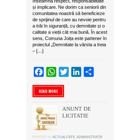
înseamnă respect, responsabilitate
și implicare. Ne dorim ca seniorii din
comunitatea noastră să beneficieze
de sprijinul de care au nevoie pentru
a trăi în siguranță, cu demnitate și o
calitate a vieții cât mai bună. În acest
sens, Comuna Joița este partener în
proiectul „Demnitate la vârsta a treia
– […]
Facebook
WhatsApp
Twitter
LinkedIn
Partajeaz
READ MORE
ANUNT DE
LICITATIE
POSTED IN:
ACTUALITATE
,
ADMINISTRATIE