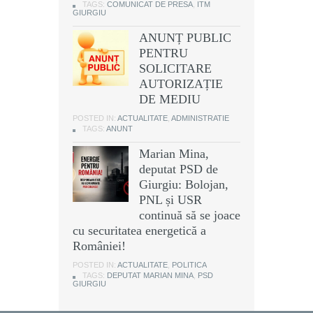
TAGS:
COMUNICAT DE PRESA
,
ITM
GIURGIU
ANUNȚ PUBLIC
PENTRU
SOLICITARE
AUTORIZAȚIE
DE MEDIU
POSTED IN:
ACTUALITATE
,
ADMINISTRATIE
TAGS:
ANUNT
Marian Mina,
deputat PSD de
Giurgiu: Bolojan,
PNL și USR
continuă să se joace
cu securitatea energetică a
României!
POSTED IN:
ACTUALITATE
,
POLITICA
TAGS:
DEPUTAT MARIAN MINA
,
PSD
GIURGIU