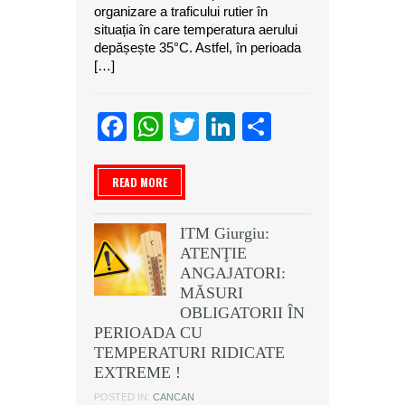
organizare a traficului rutier în
situația în care temperatura aerului
depășește 35°C. Astfel, în perioada
[…]
Facebook
WhatsApp
Twitter
LinkedIn
Partajeaz
READ MORE
ITM Giurgiu:
ATENŢIE
ANGAJATORI:
MĂSURI
OBLIGATORII ÎN
PERIOADA CU
TEMPERATURI RIDICATE
EXTREME !
POSTED IN:
CANCAN