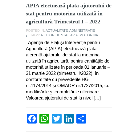
APIA efectuează plata ajutorului de
stat pentru motorina utilizată în
agricultură Trimestrul I – 2022
POSTED IN:
ACTUALITATE
,
ADMINISTRATIE
TAGS:
AJUTOR DE STAT
,
APIA
,
MOTORINA
Agenția de Plăți şi Intervenție pentru
Agricultură (APIA) efectuează plata
aferentă ajutorului de stat la motorina
utilizată în agricultură, pentru cantitățile de
motorină utilizate în perioada 01 ianuarie –
31 martie 2022 (trimestrul I/2022), în
conformitate cu prevederile HG
nr.1174/2014 și OMADR nr.1727/2015, cu
modificările şi completările ulterioare.
Valoarea ajutorului de stat la nivel […]
Facebook
WhatsApp
Twitter
LinkedIn
Partajează