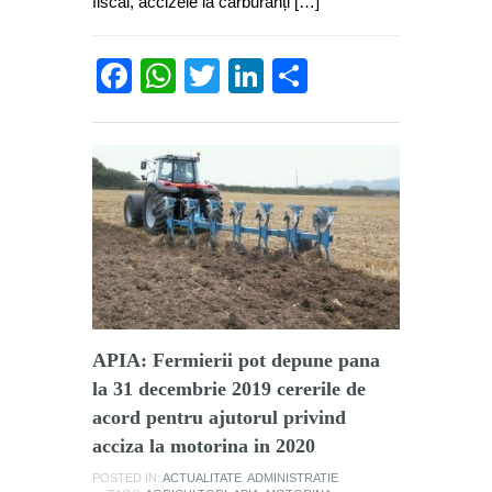
fiscal, accizele la carburanți […]
Facebook
WhatsApp
Twitter
LinkedIn
Partajează
APIA: Fermierii pot depune pana
la 31 decembrie 2019 cererile de
acord pentru ajutorul privind
acciza la motorina in 2020
POSTED IN:
ACTUALITATE
,
ADMINISTRATIE