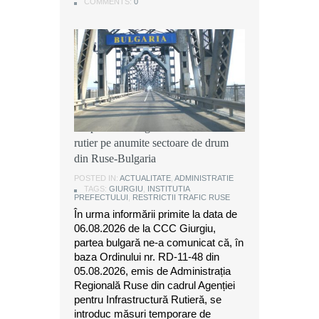
COMMENTS:
COMMENTS:
COMMENTS:
0
0
0
Instituția Prefectului: Măsuri
temporare de organizare a traficului
rutier pe anumite sectoare de drum
din Ruse-Bulgaria
POSTED IN:
ACTUALITATE
,
ADMINISTRATIE
TAGS:
GIURGIU
,
INSTITUTIA
PREFECTULUI
,
RESTRICTII TRAFIC RUSE
În urma informării primite la data de
06.08.2026 de la CCC Giurgiu,
partea bulgară ne-a comunicat că, în
baza Ordinului nr. RD-11-48 din
05.08.2026, emis de Administrația
Regională Ruse din cadrul Agenției
pentru Infrastructură Rutieră, se
introduc măsuri temporare de