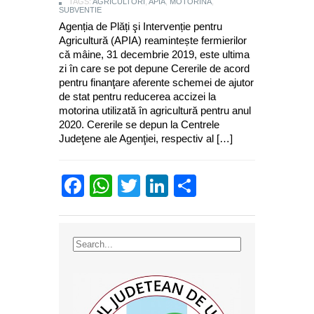
TAGS:
AGRICULTORI
,
APIA
,
MOTORINA
,
SUBVENTIE
Agenția de Plăți şi Intervenție pentru
Agricultură (APIA) reamintește fermierilor
că mâine, 31 decembrie 2019, este ultima
zi în care se pot depune Cererile de acord
pentru finanţare aferente schemei de ajutor
de stat pentru reducerea accizei la
motorina utilizată în agricultură pentru anul
2020. Cererile se depun la Centrele
Judeţene ale Agenţiei, respectiv al […]
Facebook
WhatsApp
Twitter
LinkedIn
Partajează