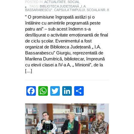
POSTED IN:
ACTUALITATE
,
SOCIAL
TAGS:
BIBLIOTECA JUDEȚEANĂ „I. A.
BASSARABESCU”
,
CAPSULA TIMPULUI
,
SCOALA NR. 8
” O promisiune îngropată astăzi și o
întâlnire cu amintirile programată peste
patru ani” – sub acest îndemn s-a
desfășurat o activitate emoționantă de final
de ciclu școlar. Evenimentul a fost
organizat de Biblioteca Județeană „ I.A.
Bassarabescu” Giurgiu, reprezentată de
Marilena Dumitrică, bibliotecar, împreună
cu elevii clasei a IV-a A, „ Minionii”, de la
[…]
Facebook
WhatsApp
Twitter
LinkedIn
Partajează