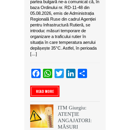
partea bulgară ne-a comunicat că, în
baza Ordinului nr. RD-11-48 din
05.08.2026, emis de Administrația
Regională Ruse din cadrul Agenției
pentru Infrastructură Rutieră, se
introduc măsuri temporare de
organizare a traficului rutier în
situația în care temperatura aerului
depășește 35°C. Astfel, în perioada
[…]
Facebook
WhatsApp
Twitter
LinkedIn
Partajeaz
READ MORE
ITM Giurgiu:
ATENŢIE
ANGAJATORI:
MĂSURI