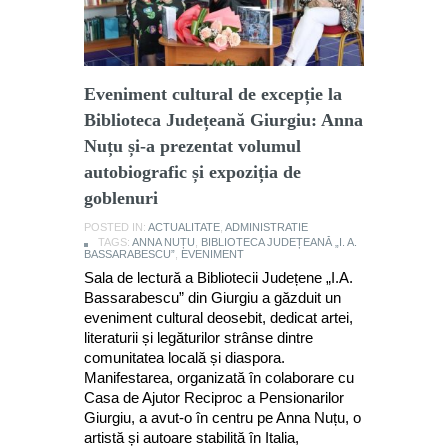
Eveniment cultural de excepție la
Biblioteca Județeană Giurgiu: Anna
Nuțu și-a prezentat volumul
autobiografic și expoziția de
goblenuri
POSTED IN:
ACTUALITATE
,
ADMINISTRATIE
TAGS:
ANNA NUȚU
,
BIBLIOTECA JUDEȚEANĂ „I. A.
BASSARABESCU”
,
EVENIMENT
Sala de lectură a Bibliotecii Județene „I.A.
Bassarabescu” din Giurgiu a găzduit un
eveniment cultural deosebit, dedicat artei,
literaturii și legăturilor strânse dintre
comunitatea locală și diaspora.
Manifestarea, organizată în colaborare cu
Casa de Ajutor Reciproc a Pensionarilor
Giurgiu, a avut-o în centru pe Anna Nuțu, o
artistă și autoare stabilită în Italia,