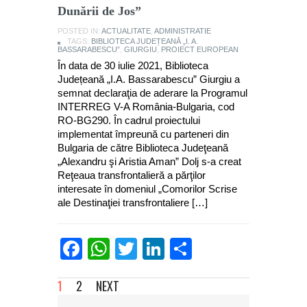
Dunării de Jos”
POSTED IN:
ACTUALITATE
,
ADMINISTRATIE
TAGS:
BIBLIOTECA JUDEȚEANĂ „I. A.
BASSARABESCU”
,
GIURGIU
,
PROIECT EUROPEAN
În data de 30 iulie 2021, Biblioteca
Județeană „I.A. Bassarabescu” Giurgiu a
semnat declaraţia de aderare la Programul
INTERREG V-A România-Bulgaria, cod
RO-BG290. În cadrul proiectului
implementat împreună cu parteneri din
Bulgaria de către Biblioteca Judeţeană
„Alexandru şi Aristia Aman” Dolj s-a creat
Reţeaua transfrontalieră a părţilor
interesate în domeniul „Comorilor Scrise
ale Destinaţiei transfrontaliere […]
Facebook
WhatsApp
Twitter
LinkedIn
Partajează
1
2
NEXT