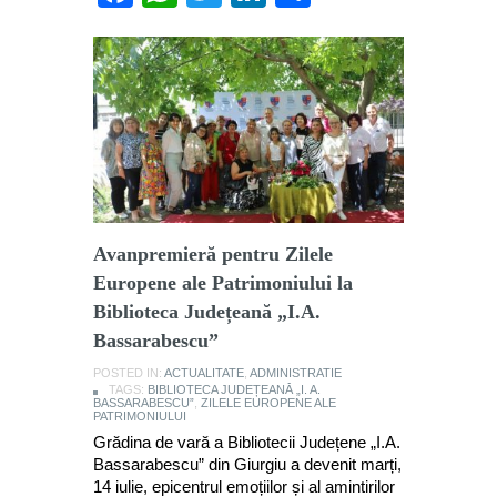
Avanpremieră pentru Zilele
Europene ale Patrimoniului la
Biblioteca Județeană „I.A.
Bassarabescu”
POSTED IN:
ACTUALITATE
,
ADMINISTRATIE
TAGS:
BIBLIOTECA JUDEȚEANĂ „I. A.
BASSARABESCU”
,
ZILELE EUROPENE ALE
PATRIMONIULUI
Grădina de vară a Bibliotecii Județene „I.A.
Bassarabescu” din Giurgiu a devenit marți,
14 iulie, epicentrul emoțiilor și al amintirilor