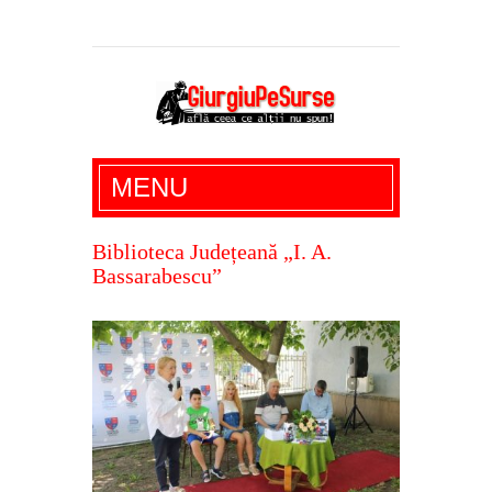
Giurgiu Pe Surse – actualitate giurgiu,
MENU
administratie giurgiu, stiri politice, social
economic, editoriale giurgiu, dezvaluiri,
Biblioteca Județeană „I. A.
Bassarabescu”
soc, cancan, stiri locale