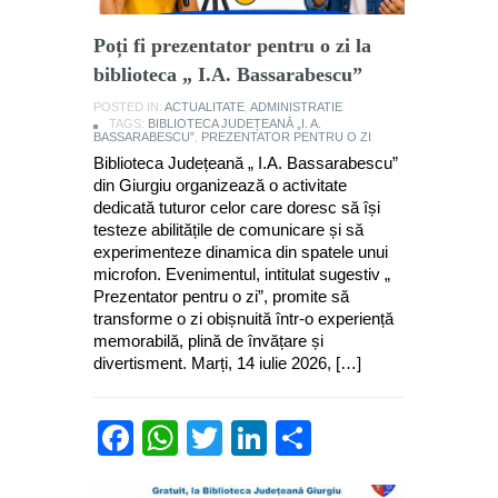
Poți fi prezentator pentru o zi la
biblioteca „ I.A. Bassarabescu”
POSTED IN:
ACTUALITATE
,
ADMINISTRATIE
TAGS:
BIBLIOTECA JUDEȚEANĂ „I. A.
BASSARABESCU”
,
PREZENTATOR PENTRU O ZI
Biblioteca Județeană „ I.A. Bassarabescu”
din Giurgiu organizează o activitate
dedicată tuturor celor care doresc să își
testeze abilitățile de comunicare și să
experimenteze dinamica din spatele unui
microfon. Evenimentul, intitulat sugestiv „
Prezentator pentru o zi”, promite să
transforme o zi obișnuită într-o experiență
memorabilă, plină de învățare și
divertisment. Marți, 14 iulie 2026, […]
Facebook
WhatsApp
Twitter
LinkedIn
Partajează