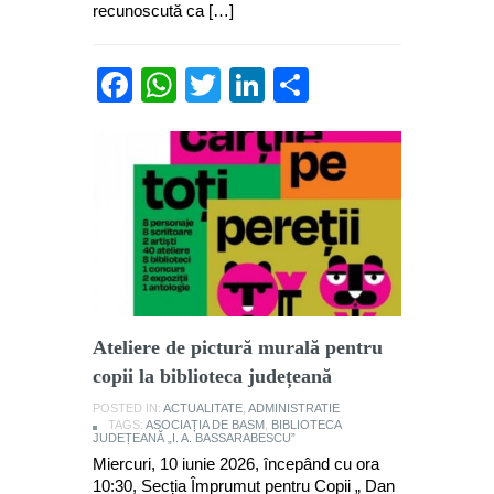
recunoscută ca […]
Facebook
WhatsApp
Twitter
LinkedIn
Partajează
Ateliere de pictură murală pentru
copii la biblioteca județeană
POSTED IN:
ACTUALITATE
,
ADMINISTRATIE
TAGS:
ASOCIAȚIA DE BASM
,
BIBLIOTECA
JUDEȚEANĂ „I. A. BASSARABESCU”
Miercuri, 10 iunie 2026, începând cu ora
10:30, Secția Împrumut pentru Copii „ Dan