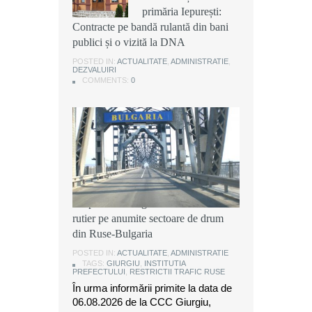
primăria Iepurești:
primăria Iepurești:
primăria Iepurești:
Contracte pe bandă rulantă din bani
Contracte pe bandă rulantă din bani
Contracte pe bandă rulantă din bani
publici și o vizită la DNA
publici și o vizită la DNA
publici și o vizită la DNA
POSTED IN:
POSTED IN:
POSTED IN:
ACTUALITATE
ACTUALITATE
ACTUALITATE
,
,
,
ADMINISTRATIE
ADMINISTRATIE
ADMINISTRATIE
,
,
,
DEZVALUIRI
DEZVALUIRI
DEZVALUIRI
COMMENTS:
COMMENTS:
COMMENTS:
0
0
0
Instituția Prefectului: Măsuri
temporare de organizare a traficului
rutier pe anumite sectoare de drum
din Ruse-Bulgaria
POSTED IN:
ACTUALITATE
,
ADMINISTRATIE
TAGS:
GIURGIU
,
INSTITUTIA
PREFECTULUI
,
RESTRICTII TRAFIC RUSE
În urma informării primite la data de
06.08.2026 de la CCC Giurgiu,