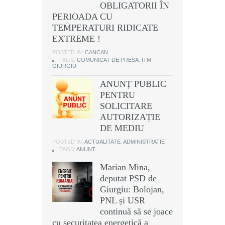
OBLIGATORII ÎN
PERIOADA CU
TEMPERATURI RIDICATE
EXTREME !
POSTED IN:
CANCAN
TAGS:
COMUNICAT DE PRESA
,
ITM
GIURGIU
ANUNȚ PUBLIC
PENTRU
SOLICITARE
AUTORIZAȚIE
DE MEDIU
POSTED IN:
ACTUALITATE
,
ADMINISTRATIE
TAGS:
ANUNT
Marian Mina,
deputat PSD de
Giurgiu: Bolojan,
PNL și USR
continuă să se joace
cu securitatea energetică a