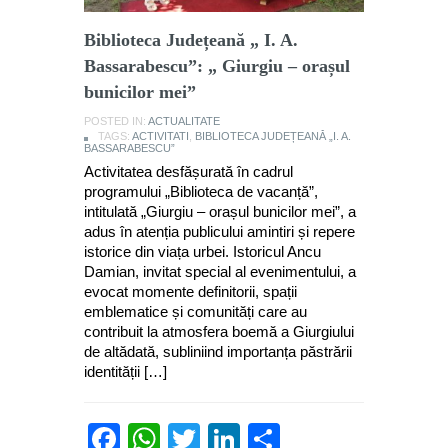
Biblioteca Județeană „ I. A.
Bassarabescu”: „ Giurgiu – orașul
bunicilor mei”
POSTED IN:
ACTUALITATE
TAGS:
ACTIVITATI
,
BIBLIOTECA JUDEȚEANĂ „I. A.
BASSARABESCU”
Activitatea desfășurată în cadrul
programului „Biblioteca de vacanță”,
intitulată „Giurgiu – orașul bunicilor mei”, a
adus în atenția publicului amintiri și repere
istorice din viața urbei. Istoricul Ancu
Damian, invitat special al evenimentului, a
evocat momente definitorii, spații
emblematice și comunități care au
contribuit la atmosfera boemă a Giurgiului
de altădată, subliniind importanța păstrării
identității […]
Facebook
WhatsApp
Twitter
LinkedIn
Partajează