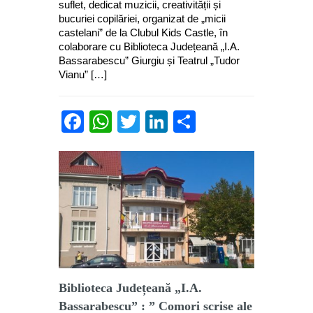
suflet, dedicat muzicii, creativității și
bucuriei copilăriei, organizat de „micii
castelani” de la Clubul Kids Castle, în
colaborare cu Biblioteca Județeană „I.A.
Bassarabescu” Giurgiu și Teatrul „Tudor
Vianu” […]
Facebook
WhatsApp
Twitter
LinkedIn
Partajează
Biblioteca Județeană „I.A.
Bassarabescu” : ” Comori scrise ale