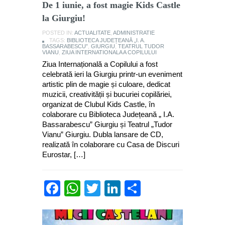
De 1 iunie, a fost magie Kids Castle
la Giurgiu!
POSTED IN:
ACTUALITATE
,
ADMINISTRATIE
TAGS:
BIBLIOTECA JUDEȚEANĂ „I. A.
BASSARABESCU”
,
GIURGIU
,
TEATRUL TUDOR
VIANU
,
ZIUA INTERNATIONALA A COPILULUI
Ziua Internațională a Copilului a fost
celebrată ieri la Giurgiu printr-un eveniment
artistic plin de magie și culoare, dedicat
muzicii, creativității și bucuriei copilăriei,
organizat de Clubul Kids Castle, în
colaborare cu Biblioteca Județeană „ I.A.
Bassarabescu” Giurgiu și Teatrul „Tudor
Vianu” Giurgiu. Dubla lansare de CD,
realizată în colaborare cu Casa de Discuri
Eurostar, […]
Facebook
WhatsApp
Twitter
LinkedIn
Partajează