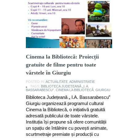
Cinema la Bibliotecă: Proiecții
gratuite de filme pentru toate
vârstele în Giurgiu
POSTED IN:
ACTUALITATE
,
ADMINISTRATIE
TAGS:
BIBLIOTECA JUDEȚEANĂ „I. A.
BASSARABESCU”
,
CINEMA LA BIBLIOTECĂ
,
GIURGIU
Biblioteca Județeană „ I.A. Bassarabescu”
Giurgiu organizează programul cultural
Cinema la Bibliotecă, o inițiativă gratuită
adresată publicului de toate vârstele.
Instituția își propune să ofere comunității
un spațiu de întâlnire cu povești animate,
scurtmetraje premiate și producții cu