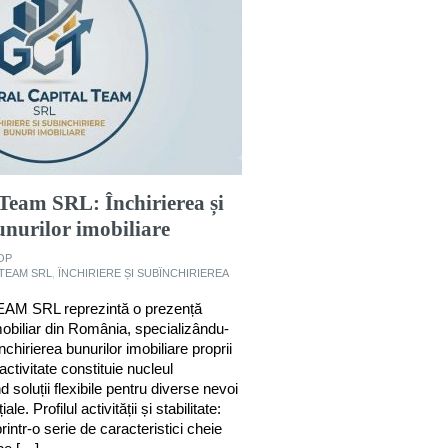
Team SRL: Închirierea și
unurilor imobiliare
OP
TEAM SRL
,
ÎNCHIRIERE ȘI SUBÎNCHIRIEREA
M SRL reprezintă o prezență
mobiliar din România, specializându-
nchirierea bunurilor imobiliare proprii
activitate constituie nucleul
nd soluții flexibile pentru diverse nevoi
e. Profilul activității și stabilitate:
rintr-o serie de caracteristici cheie