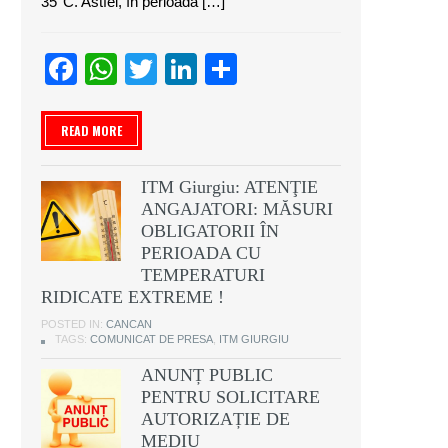
35°C. Astfel, în perioada […]
Facebook
WhatsApp
Twitter
LinkedIn
Partajează
READ MORE
ITM Giurgiu: ATENŢIE
ANGAJATORI: MĂSURI
OBLIGATORII ÎN
PERIOADA CU
TEMPERATURI
RIDICATE EXTREME !
POSTED IN:
CANCAN
TAGS:
COMUNICAT DE PRESA
,
ITM GIURGIU
ANUNȚ PUBLIC
PENTRU SOLICITARE
AUTORIZAȚIE DE
MEDIU