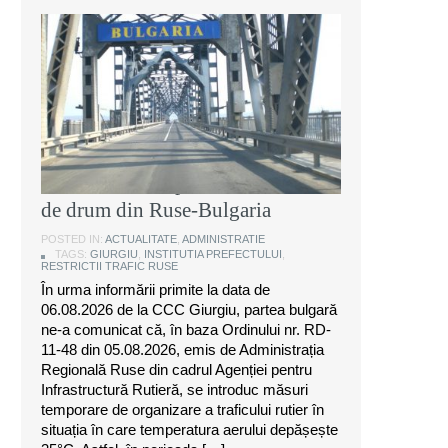
Instituția Prefectului: Măsuri
temporare de organizare a
traficului rutier pe anumite sectoare
de drum din Ruse-Bulgaria
POSTED IN:
ACTUALITATE
,
ADMINISTRATIE
TAGS:
GIURGIU
,
INSTITUTIA PREFECTULUI
,
RESTRICTII TRAFIC RUSE
În urma informării primite la data de
06.08.2026 de la CCC Giurgiu, partea bulgară
ne-a comunicat că, în baza Ordinului nr. RD-
11-48 din 05.08.2026, emis de Administrația
Regională Ruse din cadrul Agenției pentru
Infrastructură Rutieră, se introduc măsuri
temporare de organizare a traficului rutier în
situația în care temperatura aerului depășește