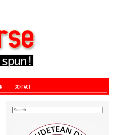
le giurgiu, dezvaluiri, soc, cancan, stiri locale
AN
CONTACT