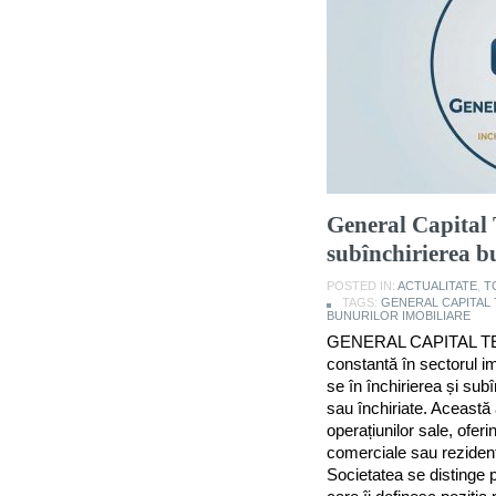
General Capital 
subînchirierea b
POSTED IN:
ACTUALITATE
,
T
TAGS:
GENERAL CAPITAL 
BUNURILOR IMOBILIARE
GENERAL CAPITAL TEA
constantă în sectorul i
se în închirierea și subî
sau închiriate. Această 
operațiunilor sale, oferi
comerciale sau rezidențial
Societatea se distinge p