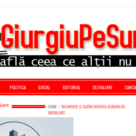
stratie giurgiu, stiri politice, social economic, editoria
POLITICA
SOCIAL
EDITORIAL
DEZVALUIRI
CANC
iare
HOME
/
ÎNCHIRIERE ȘI SUBÎNCHIRIEREA BUNURILOR
IMOBILIARE