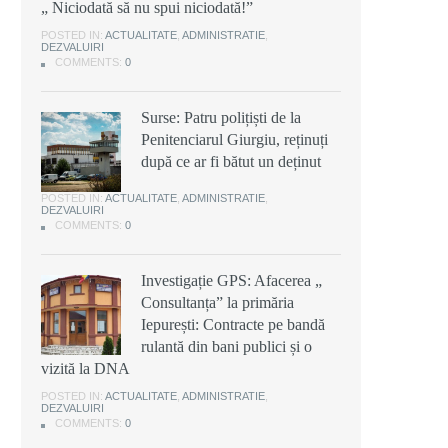
„ Niciodată să nu spui niciodată!”
POSTED IN:
ACTUALITATE
,
ADMINISTRATIE
,
DEZVALUIRI
COMMENTS:
0
Surse: Patru polițiști de la
Penitenciarul Giurgiu, reținuți
după ce ar fi bătut un deținut
POSTED IN:
ACTUALITATE
,
ADMINISTRATIE
,
DEZVALUIRI
COMMENTS:
0
Investigație GPS: Afacerea „
Consultanța” la primăria
Iepurești: Contracte pe bandă
rulantă din bani publici și o
vizită la DNA
POSTED IN:
ACTUALITATE
,
ADMINISTRATIE
,
DEZVALUIRI
COMMENTS:
0