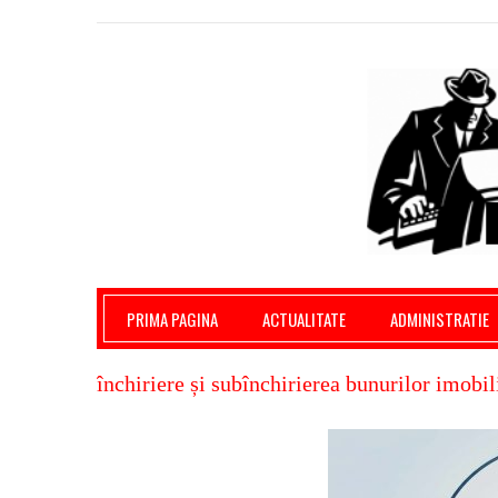
Giurgiu Pe Surse – actualitate giurgiu, admini
PRIMA PAGINA
ACTUALITATE
ADMINISTRATIE
închiriere și subînchirierea bunurilor imobil