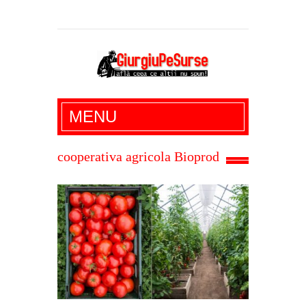
Giurgiu Pe Surse – actualitate giurgiu,
MENU
administratie giurgiu, stiri politice, social
economic, editoriale giurgiu, dezvaluiri,
cooperativa agricola Bioprod
soc, cancan, stiri locale