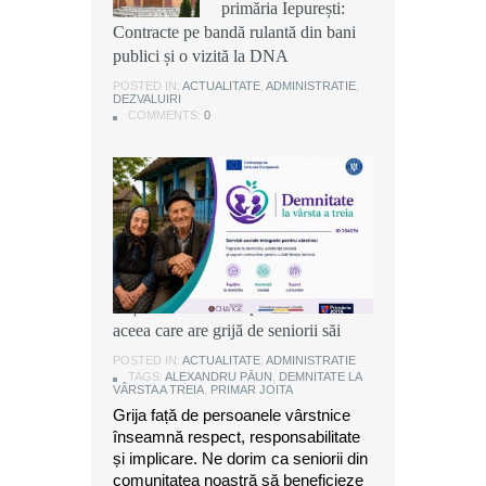
primăria Iepurești:
primăria Iepurești:
primăria Iepurești:
Contracte pe bandă rulantă din bani
Contracte pe bandă rulantă din bani
Contracte pe bandă rulantă din bani
publici și o vizită la DNA
publici și o vizită la DNA
publici și o vizită la DNA
POSTED IN:
POSTED IN:
POSTED IN:
ACTUALITATE
ACTUALITATE
ACTUALITATE
,
,
,
ADMINISTRATIE
ADMINISTRATIE
ADMINISTRATIE
,
,
,
DEZVALUIRI
DEZVALUIRI
DEZVALUIRI
COMMENTS:
COMMENTS:
COMMENTS:
0
0
0
Alexandru Păun, primarul comunei
Joița: O comunitate puternică este
aceea care are grijă de seniorii săi
POSTED IN:
ACTUALITATE
,
ADMINISTRATIE
TAGS:
ALEXANDRU PĂUN
,
DEMNITATE LA
VÂRSTA A TREIA
,
PRIMAR JOITA
Grija față de persoanele vârstnice
înseamnă respect, responsabilitate
și implicare. Ne dorim ca seniorii din
comunitatea noastră să beneficieze