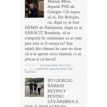
Marian Mina,
deputat PSD de
Giurgiu: Cât tupeu
să ai, Ilie Bolojan,
ca, după ce ai fost
DEMIS de Parlament, după ce ai
SĂRĂCIT România, să te
comporți în continuare ca și cum
ţara asta ar fi moșia ta? Ieși
odată din cămara în care nu doar
că n-ai aprins nicio lumină, ci ai
plecat și cu becul!
POSTED IN:
ACTUALITATE
,
POLITICA
TAGS:
DEPUTAT MARIAN MINA
,
PSD
GIURGIU
IPJ GIURGIU:
BĂRBAT
REȚINUT
PENTRU
SĂVÂRȘIREA A
DOUĂ INFRACȚIUNI