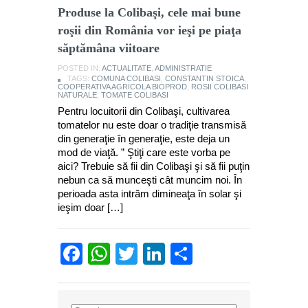
Produse la Colibaşi, cele mai bune
roşii din România vor ieşi pe piaţa
săptămâna viitoare
POSTED IN:
ACTUALITATE
,
ADMINISTRATIE
TAGS:
COMUNA COLIBASI
,
CONSTANTIN STOICA
,
COOPERATIVA AGRICOLA BIOPROD
,
ROSII COLIBASI
NATURALE
,
TOMATE COLIBASI
Pentru locuitorii din Colibaşi, cultivarea
tomatelor nu este doar o tradiţie transmisă
din generaţie în generaţie, este deja un
mod de viaţă. ” Ştiţi care este vorba pe
aici? Trebuie să fii din Colibaşi şi să fii puţin
nebun ca să munceşti cât muncim noi. În
perioada asta intrăm dimineaţa în solar şi
ieşim doar […]
Facebook
WhatsApp
Twitter
LinkedIn
Partajează