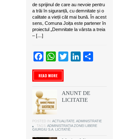
de sprijinul de care au nevoie pentru
a trăi în siguranță, cu demnitate și o
calitate a vieții cât mai bună. În acest
sens, Comuna Joița este partener în
proiectul „Demnitate la vârsta a treia
– […]
Facebook
WhatsApp
Twitter
LinkedIn
Partajeaz
READ MORE
ANUNT DE
LICITATIE
POSTED IN:
ACTUALITATE
,
ADMINISTRATIE
TAGS:
ADMINISTRAȚIA ZONEI LIBERE
GIURGIU S.A
,
LICITATIE