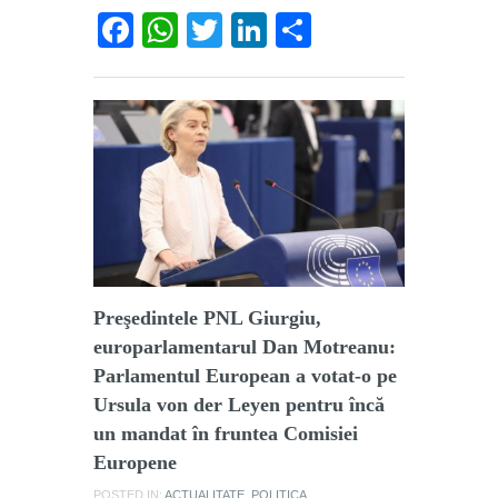
Facebook
WhatsApp
Twitter
LinkedIn
Partajează
Preşedintele PNL Giurgiu,
europarlamentarul Dan Motreanu:
Parlamentul European a votat-o pe
Ursula von der Leyen pentru încă
un mandat în fruntea Comisiei
Europene
POSTED IN:
ACTUALITATE
,
POLITICA