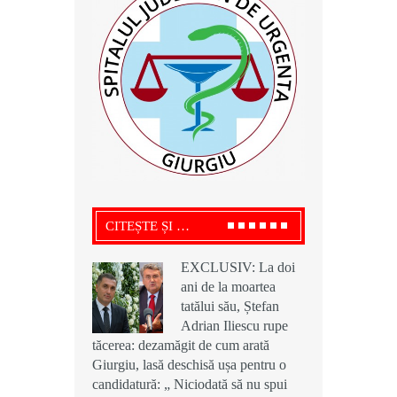
CITEȘTE ȘI …
EXCLUSIV: La doi
EXCLUSIV: La doi
EXCLUSIV: La doi
ani de la moartea
ani de la moartea
ani de la moartea
tatălui său, Ștefan
tatălui său, Ștefan
tatălui său, Ștefan
Adrian Iliescu rupe
Adrian Iliescu rupe
Adrian Iliescu rupe
tăcerea: dezamăgit de cum arată
tăcerea: dezamăgit de cum arată
tăcerea: dezamăgit de cum arată
Giurgiu, lasă deschisă ușa pentru o
Giurgiu, lasă deschisă ușa pentru o
Giurgiu, lasă deschisă ușa pentru o
candidatură: „ Niciodată să nu spui
candidatură: „ Niciodată să nu spui
candidatură: „ Niciodată să nu spui