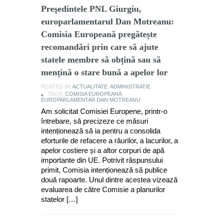
Preşedintele PNL Giurgiu,
europarlamentarul Dan Motreanu:
Comisia Europeană pregătește
recomandări prin care să ajute
statele membre să obțină sau să
mențină o stare bună a apelor lor
POSTED IN:
ACTUALITATE
,
ADMINISTRATIE
TAGS:
COMISIA EUROPEANĂ
,
EUROPARLAMENTAR DAN MOTREANU
Am solicitat Comisiei Europene, printr-o
întrebare, să precizeze ce măsuri
intenționează să ia pentru a consolida
eforturile de refacere a râurilor, a lacurilor, a
apelor costiere și a altor corpuri de apă
importante din UE. Potrivit răspunsului
primit, Comisia intenționează să publice
două rapoarte. Unul dintre acestea vizează
evaluarea de către Comisie a planurilor
statelor […]