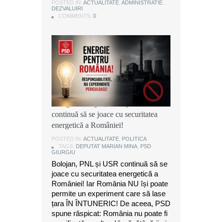
POSTED IN:
POSTED IN:
POSTED IN:
ACTUALITATE
ACTUALITATE
ACTUALITATE
,
,
,
ADMINISTRATIE
ADMINISTRATIE
ADMINISTRATIE
,
,
,
DEZVALUIRI
DEZVALUIRI
DEZVALUIRI
COMMENTS:
COMMENTS:
COMMENTS:
0
0
0
Marian Mina, deputat PSD de
Giurgiu: Bolojan, PNL și USR
continuă să se joace cu securitatea
energetică a României!
POSTED IN:
ACTUALITATE
,
POLITICA
TAGS:
DEPUTAT MARIAN MINA
,
PSD
GIURGIU
Bolojan, PNL și USR continuă să se
joace cu securitatea energetică a
României! Iar România NU își poate
permite un experiment care să lase
țara ÎN ÎNTUNERIC! De aceea, PSD
spune răspicat: România nu poate fi