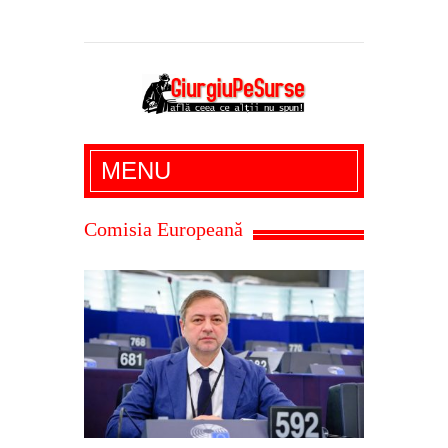
Giurgiu Pe Surse – actualitate giurgiu,
MENU
administratie giurgiu, stiri politice, social
economic, editoriale giurgiu, dezvaluiri,
Comisia Europeană
soc, cancan, stiri locale