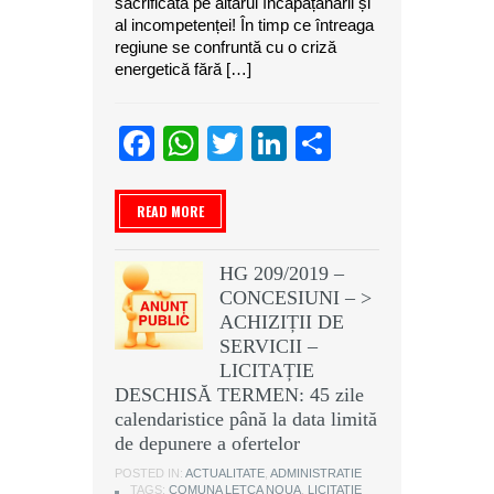
sacrificată pe altarul încăpățânării și
al incompetenței! În timp ce întreaga
regiune se confruntă cu o criză
energetică fără […]
Facebook
WhatsApp
Twitter
LinkedIn
Partajeaz
READ MORE
HG 209/2019 –
CONCESIUNI – >
ACHIZIȚII DE
SERVICII –
LICITAȚIE
DESCHISĂ TERMEN: 45 zile
calendaristice până la data limită
de depunere a ofertelor
POSTED IN:
ACTUALITATE
,
ADMINISTRATIE
TAGS:
COMUNA LETCA NOUA
,
LICITATIE