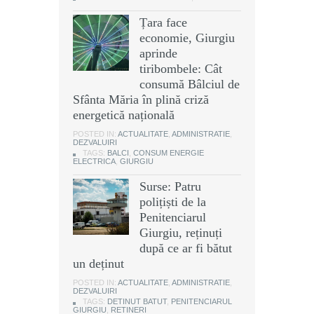
Țara face
economie, Giurgiu
aprinde
tiribombele: Cât
consumă Bâlciul de
Sfânta Măria în plină criză
energetică națională
POSTED IN:
ACTUALITATE
,
ADMINISTRATIE
,
DEZVALUIRI
TAGS:
BALCI
,
CONSUM ENERGIE
ELECTRICA
,
GIURGIU
Surse: Patru
polițiști de la
Penitenciarul
Giurgiu, reținuți
după ce ar fi bătut
un deținut
POSTED IN:
ACTUALITATE
,
ADMINISTRATIE
,
DEZVALUIRI
TAGS:
DETINUT BATUT
,
PENITENCIARUL
GIURGIU
,
RETINERI