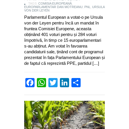
TAGS:
COMISIA EUROPEANĂ
,
EUROPARLAMENTAR DAN MOTREANU
,
PNL
,
URSULA
VON DER LEYEN
Parlamentul European a votat-o pe Ursula
von der Leyen pentru încă un mandat în
fruntea Comisiei Europene, aceasta
obținând 401 voturi pentru și 284 voturi
împotrivă, în timp ce 15 europarlamentari
s-au abținut. Am votat în favoarea
candidaturii sale, ținând cont de programul
prezentat în fața Parlamentului European și
de faptul că reprezintă PPE, partidul […]
Facebook
WhatsApp
Twitter
LinkedIn
Partajează