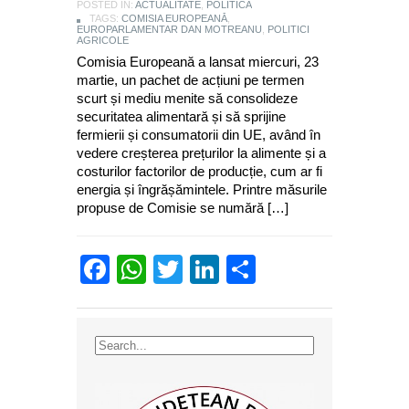
POSTED IN:
ACTUALITATE
,
POLITICA
TAGS:
COMISIA EUROPEANĂ
,
EUROPARLAMENTAR DAN MOTREANU
,
POLITICI
AGRICOLE
Comisia Europeană a lansat miercuri, 23
martie, un pachet de acțiuni pe termen
scurt și mediu menite să consolideze
securitatea alimentară și să sprijine
fermierii și consumatorii din UE, având în
vedere creșterea prețurilor la alimente și a
costurilor factorilor de producție, cum ar fi
energia și îngrășămintele. Printre măsurile
propuse de Comisie se numără […]
Facebook
WhatsApp
Twitter
LinkedIn
Partajează