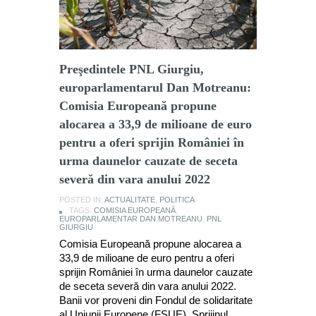
Preşedintele PNL Giurgiu,
europarlamentarul Dan Motreanu:
Comisia Europeană propune
alocarea a 33,9 de milioane de euro
pentru a oferi sprijin României în
urma daunelor cauzate de seceta
severă din vara anului 2022
POSTED IN:
ACTUALITATE
,
POLITICA
TAGS:
COMISIA EUROPEANĂ
,
EUROPARLAMENTAR DAN MOTREANU
,
PNL
GIURGIU
Comisia Europeană propune alocarea a
33,9 de milioane de euro pentru a oferi
sprijin României în urma daunelor cauzate
de seceta severă din vara anului 2022.
Banii vor proveni din Fondul de solidaritate
al Uniunii Europene (FSUE). Sprijinul