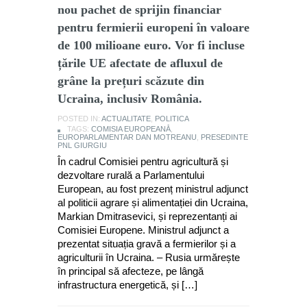
nou pachet de sprijin financiar
pentru fermierii europeni în valoare
de 100 milioane euro. Vor fi incluse
țările UE afectate de afluxul de
grâne la prețuri scăzute din
Ucraina, inclusiv România.
POSTED IN:
ACTUALITATE
,
POLITICA
TAGS:
COMISIA EUROPEANĂ
,
EUROPARLAMENTAR DAN MOTREANU
,
PRESEDINTE
PNL GIURGIU
În cadrul Comisiei pentru agricultură și
dezvoltare rurală a Parlamentului
European, au fost prezenț ministrul adjunct
al politicii agrare și alimentației din Ucraina,
Markian Dmitrasevici, și reprezentanți ai
Comisiei Europene. Ministrul adjunct a
prezentat situația gravă a fermierilor și a
agriculturii în Ucraina. – Rusia urmărește
în principal să afecteze, pe lângă
infrastructura energetică, și […]